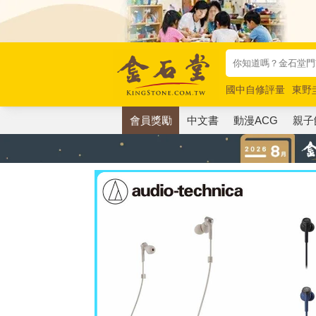
國中自修評量
東野
唯紅花綻放
奧德賽
會員獎勵
中文書
動漫ACG
親子