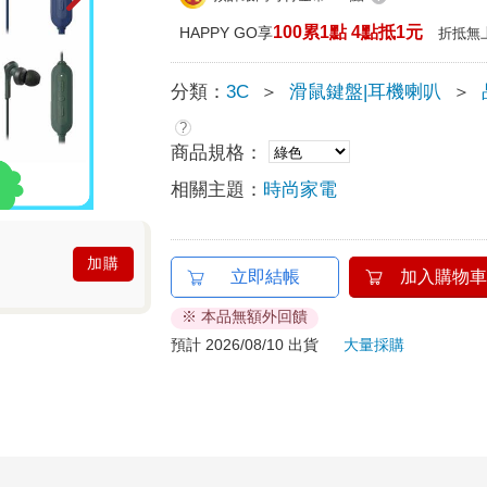
100累1點 4點抵1元
HAPPY GO享
折抵無
分類：
3C
＞
滑鼠鍵盤|耳機喇叭
＞
?
商品規格：
相關主題：
時尚家電
加購
立即結帳
加入購物車
※ 本品無額外回饋
預計 2026/08/10 出貨
大量採購