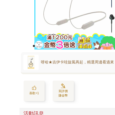
呀哈★吉伊卡哇旋風再起，精選周邊看過來
寫評價
喜歡+1
賺金幣
活動訊息