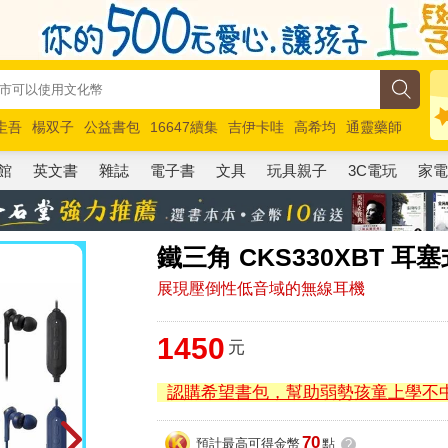
圭吾
楊双子
公益書包
16647續集
吉伊卡哇
高希均
通靈藥師
路邊攤新作
馬斯克
玩具總動員5
超慢跑
館
英文書
雜誌
電子書
文具
玩具親子
3C電玩
家
鐵三角 CKS330XBT 
展現壓倒性低音域的無線耳機
1450
元
認購希望書包，幫助弱勢孩童上學不
70
預計最高可得金幣
點
?