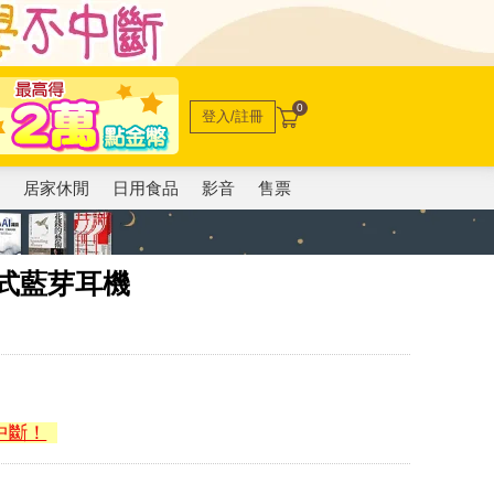
0
登入/註冊
電
居家休閒
日用食品
影音
售票
耳塞式藍芽耳機
中斷！