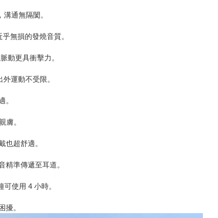
能，溝通無隔閡。
，提供近乎無損的發燒音質。
音樂脈動更具衝擊力。
認證，出外運動不受限。
適。
軟親膚。
戴也超舒適。
音精準傳遞至耳道。
鐘可使用 4 小時。
困擾。