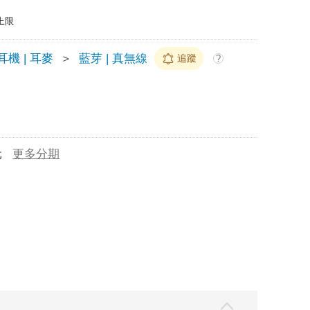
上限
耳機 | 耳麥
＞
藍芽 | 真無線
追蹤
?
元
更多分期