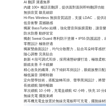
AI 翻譯 溝通無界
內建 100+ 種語言翻譯，提供面對面與即時翻譯功
無損音質 聽見細節
Hi-Res Wireless 無損音質認證，支援 LDAC 
低音衝擊 震撼聽感
獨家 BassTurbo 結構，強化聲音與振膜震動，讓
防水防塵 動靜皆宜
獨創 Sweat Guard 專利防汗塗層 + IP55 防護
零壓設計 極致舒適
獨家雙曲面設計，均勻分散壓力，貼合耳朵時零感舒
隨心調整 完美貼合
創新 4 段可調式耳掛，採用液態矽膠打造，極致柔
眼鏡友善 不卡鏡腳
精心改良的纖薄、向下傾斜耳掛設計，眼鏡族整日配
極低漏音 清晰聆聽
定向聲學技術，搭配旋轉耳掛、聲學黑洞設計，將聲
長效續航 隨時暢聽
單次續航 10 小時，充電盒續航 42 小時，快充 10 分
無線充電 擺脫束縛
將耳機充電盒放置於無線充電板即可充電，擺脫線材