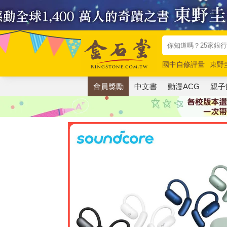
國中自修評量
東野
唯紅花綻放
奧德賽
會員獎勵
中文書
動漫ACG
親子