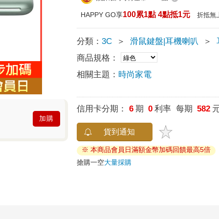
100累1點 4點抵1元
HAPPY GO享
折抵無
分類：
3C
＞
滑鼠鍵盤|耳機喇叭
＞
商品規格：
相關主題：
時尚家電
信用卡分期：
6
期
0
利率 每期
582
加購
貨到通知
※ 本商品會員日滿額金幣加碼回饋最高5倍
搶購一空
大量採購