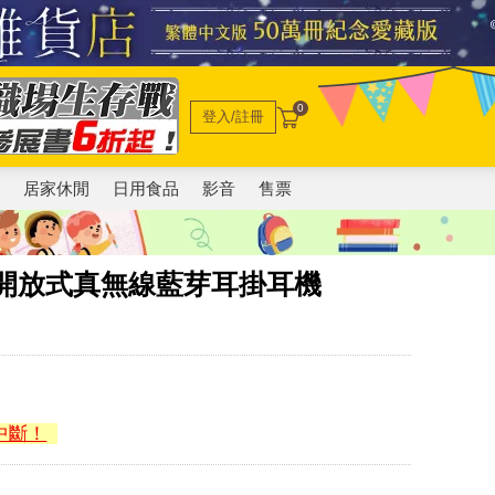
0
登入/註冊
電
居家休閒
日用食品
影音
售票
 2 AI 開放式真無線藍芽耳掛耳機
中斷！