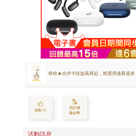
呀哈★吉伊卡哇旋風再起，精選周邊看過來
寫評價
喜歡+1
賺金幣
活動訊息