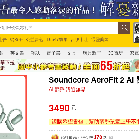
圭吾
楊双子
公益書包
16647續集
吉伊卡哇
通靈藥師
路邊攤新作
馬斯克
玩具總動員5
超慢跑
館
英文書
雜誌
電子書
文具
玩具親子
3C電玩
家
Soundcore AeroFit
AI 翻譯 溝通無界
3490
元
認購希望書包，幫助弱勢孩童上學不
170
預計最高可得金幣
點
?