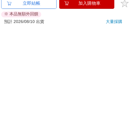
金石堂及銀行均不會請您操作ATM! 如接獲電話要求您前往
立即結帳
加入購物車
ATM提款機，請不要聽從指示，以免受騙上當！
※ 本品無額外回饋
退換貨須知：
預計 2026/08/10 出貨
大量採購
**提醒您，鑑賞期不等於試用期，退回商品須為全新狀態**
依據「消費者保護法」第19條及行政院消費者保護處公告之
「通訊交易解除權合理例外情事適用準則」，以下商品購買
後，除商品本身有瑕疵外，將不提供7天的猶豫期：
易於腐敗、保存期限較短或解約時即將逾期。（如：生
鮮食品）
依消費者要求所為之客製化給付。（客製化商品）
報紙、期刊或雜誌。（含MOOK、外文雜誌）
經消費者拆封之影音商品或電腦軟體。
非以有形媒介提供之數位內容或一經提供即為完成之線
上服務，經消費者事先同意始提供。（如：電子書、電
子雜誌、下載版軟體、虛擬商品…等）
已拆封之個人衛生用品。（如：內衣褲、刮鬍刀、除毛
刀…等）
若非上列種類商品，均享有到貨7天的猶豫期（含例假