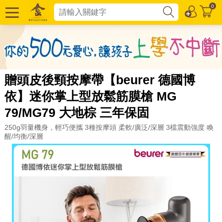
0
贈頭皮後頸按摩帶【beurer 德國博
依】迷你掌上型放鬆筋膜槍 MG
79/MG79 大地棕 三年保固
250g羽量機身，輕巧便攜 3種按摩頭 柔軟/廣泛/深層 3檔震動強度 喚
醒/均衡/深層