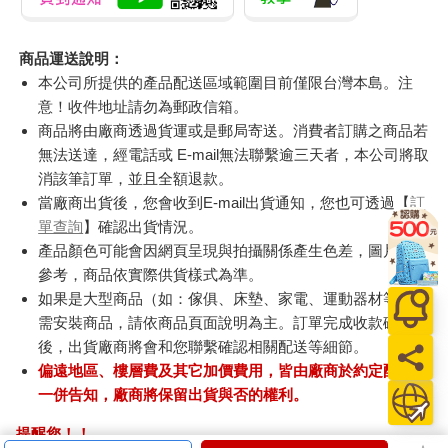
商品運送說明：
本公司所提供的產品配送區域範圍目前僅限台灣本島。注
意！收件地址請勿為郵政信箱。
商品將由廠商透過貨運或是郵局寄送。消費者訂購之商品若
無法送達，經電話或 E-mail無法聯繫逾三天者，本公司將取
消該筆訂單，並且全額退款。
當廠商出貨後，您會收到E-mail出貨通知，您也可透過【
訂
單查詢
】確認出貨情況。
產品顏色可能會因網頁呈現與拍攝關係產生色差，圖片僅供
參考，商品依實際供貨樣式為準。
如果是大型商品（如：傢俱、床墊、家電、運動器材等）及
需安裝商品，請依商品頁面說明為主。訂單完成收款確認
後，出貨廠商將會和您聯繫確認相關配送等細節。
偏遠地區、樓層費及其它加價費用，皆由廠商於約定配送時
一併告知，廠商將保留出貨與否的權利。
提醒您！！