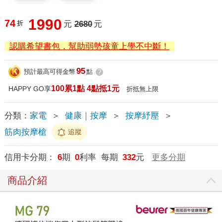
1990
74
折
元
2680
元
認購希望書包，幫助弱勢孩童上學不中斷！
95
預計最高可得金幣
點
?
100累1點 4點抵1元
HAPPY GO享
折抵無上限
分類：
家電
＞
健康｜按摩
＞
按摩紓壓
＞
筋肉按摩槍
追蹤
信用卡分期：
6
期
0
利率 每期
332
元
更多分期
商品介紹