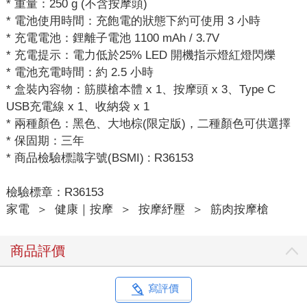
* 重量：250 g (不含按摩頭)
* 電池使用時間：充飽電的狀態下約可使用 3 小時
* 充電電池：鋰離子電池 1100 mAh / 3.7V
* 充電提示：電力低於25% LED 開機指示燈紅燈閃爍
* 電池充電時間：約 2.5 小時
* 盒裝內容物：筋膜槍本體 x 1、按摩頭 x 3、Type C
USB充電線 x 1、收納袋 x 1
* 兩種顏色：黑色、大地棕(限定版)，二種顏色可供選擇
* 保固期：三年
* 商品檢驗標識字號(BSMI) : R36153
檢驗標章：R36153
家電
＞
健康｜按摩
＞
按摩紓壓
＞
筋肉按摩槍
商品評價
寫評價