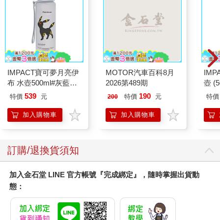
IMPACT寶可夢月亮伊
MOTOR汽車百科8月
IM
布 水壺500ml#灰藍
2026第489期
壺 (
IMPKMB13GB
IMU
539
190
特價
元
特價
元
特價
200
加入購物車
加入購物車
訂購/退換貨須知
加入金石堂 LINE 官方帳號『完成綁定』，隨時掌握出貨動
態：