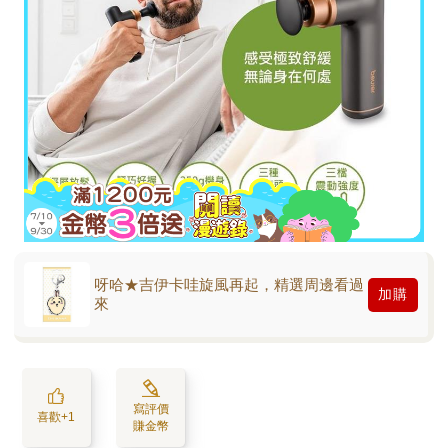
呀哈★吉伊卡哇旋風再起，精選周邊看過
加購
來
寫評價
喜歡+1
賺金幣