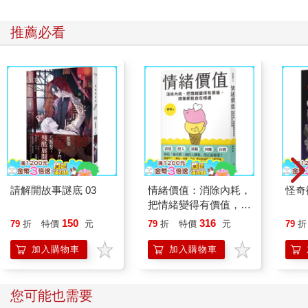
推薦必看
請解開故事謎底 03
情緒價值：消除內耗，
怪奇
把情緒變得有價值，跟
誰都能自在相處
150
316
79
折
特價
元
79
折
特價
元
79
折
加入購物車
加入購物車
您可能也需要