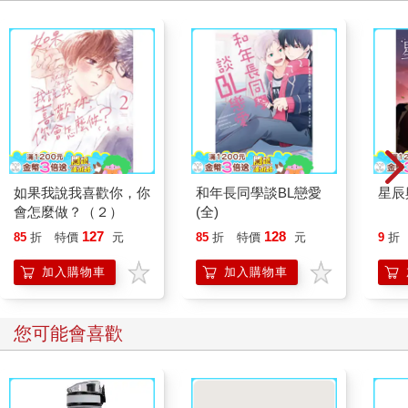
如果我說我喜歡你，你
和年長同學談BL戀愛
星辰
會怎麼做？（２）
(全)
127
128
85
折
特價
元
85
折
特價
元
9
折
加入購物車
加入購物車
您可能會喜歡