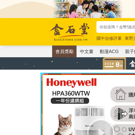
國中自修評量
東野
唯紅花綻放
奧德賽
會員獎勵
中文書
動漫ACG
親子