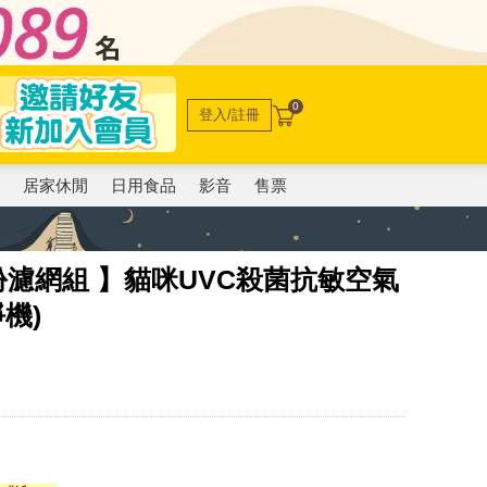
0
登入/註冊
電
居家休閒
日用食品
影音
售票
年份濾網組 】貓咪UVC殺菌抗敏空氣
淨機)