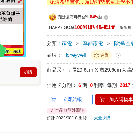
認購希望書包，幫助弱勢孩童上學不
845
預計最高可得金幣
點
?
100累1點 4點抵1元
HAPPY GO享
折抵無
分類：
家電
＞
季節家電
＞
除濕/空
品牌：
Honeywell
追蹤
?
商品尺寸：
長29.6cm X 寬29.6cm X 高
加購
信用卡分期：
6
期
0
利率 每期
2817
立即結帳
加入購物車
※ 本品無額外回饋
預計 2026/08/10 出貨
大量採購