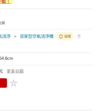
中斷！
上限
氣清淨
＞
居家型空氣清淨機
追蹤
?
54.6cm
元
更多分期