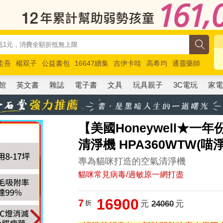
圭吾
楊双子
公益書包
16647續集
吉伊卡哇
高希均
通靈藥師
路邊攤新作
馬斯克
玩具總動員5
超慢跑
館
英文書
雜誌
電子書
文具
玩具親子
3C電玩
家
【美國Honeywell★一
清淨機 HPA360WTW(喵
專為貓咪打造的空氣清淨機
貓咪常見病毒/過敏原一網打盡
16900
7
折
元
24060
元