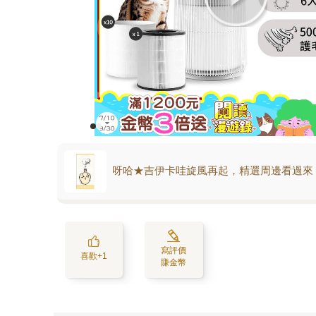
呀哈★吉伊卡哇旋風再起，精選周邊看過來
寫評價
喜歡+1
賺金幣