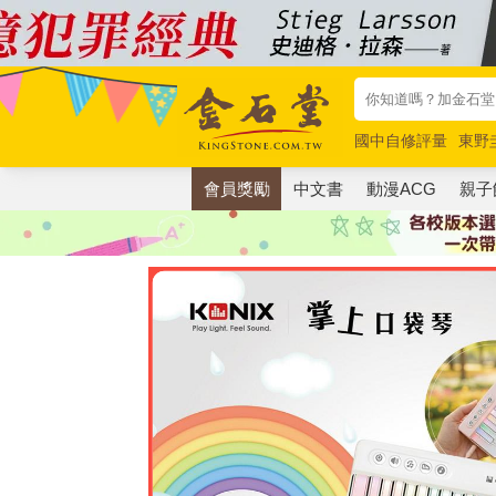
國中自修評量
東野
唯紅花綻放
奧德賽
會員獎勵
中文書
動漫ACG
親子