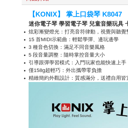
【KONIX】 掌上口袋琴 K8047
迷你電子琴 學習電子琴 兒童音樂玩具 
炫彩漸變燈光：打亮音符律動，視覺與聽覺
15 首MIDI示範曲：輕鬆學彈、邊玩邊學
3 種音色切換：滿足不同音樂風格
5 段音量調整：隨時掌控音量大小
引導跟彈學習模式：入門玩家也能快速上手
僅158g超輕巧：外出攜帶零負擔
精緻簡約外觀設計：質感滿分，送禮自用皆