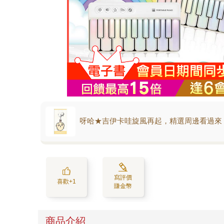
呀哈★吉伊卡哇旋風再起，精選周邊看過來
寫評價
喜歡+1
賺金幣
商品介紹