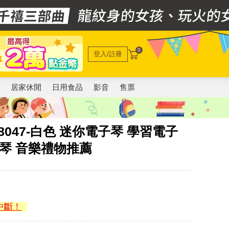
0
登入/註冊
電
居家休閒
日用食品
影音
售票
8047-白色 迷你電子琴 學習電子
光琴 音樂禮物推薦
中斷！