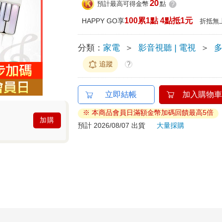
20
預計最高可得金幣
點
?
100累1點 4點抵1元
HAPPY GO享
折抵無
分類：
家電
＞
影音視聽 | 電視
＞
追蹤
?
立即結帳
加入購物車
※ 本商品會員日滿額金幣加碼回饋最高5倍
加購
預計 2026/08/07 出貨
大量採購