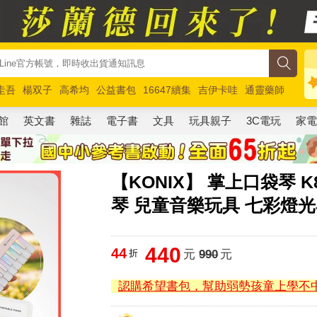
圭吾
楊双子
高希均
公益書包
16647續集
吉伊卡哇
通靈藥師
路邊攤新作
馬斯克
玩具總動員5
超慢跑
館
英文書
雜誌
電子書
文具
玩具親子
3C電玩
家
【KONIX】 掌上口袋琴 K
琴 兒童音樂玩具 七彩燈
440
44
折
元
990
元
認購希望書包，幫助弱勢孩童上學不