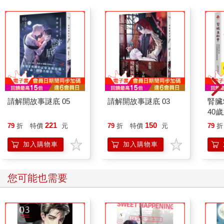
請解開故事謎底 05
請解開故事謎底 03
腎臟
40
就告
221
150
79
折
特價
元
79
折
特價
元
79
折
加入購物車
加入購物車
您可能也需要