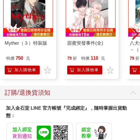
Myther（３）特裝版
甜蜜突發事件(全)
八犬
－（
750
110
特價
元
79
折
特價
元
79
折
加入購物車
加入購物車
訂購/退換貨須知
加入金石堂 LINE 官方帳號『完成綁定』，隨時掌握出貨動
態：