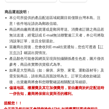
商品運送說明：
本公司所提供的產品配送區域範圍目前僅限台灣本島。注
意！收件地址請勿為郵政信箱。
商品將由廠商透過貨運或是郵局寄送。消費者訂購之商品若
無法送達，經電話或 E-mail無法聯繫逾三天者，本公司將取
消該筆訂單，並且全額退款。
當廠商出貨後，您會收到E-mail出貨通知，您也可透過【
訂
單查詢
】確認出貨情況。
產品顏色可能會因網頁呈現與拍攝關係產生色差，圖片僅供
參考，商品依實際供貨樣式為準。
如果是大型商品（如：傢俱、床墊、家電、運動器材等）及
需安裝商品，請依商品頁面說明為主。訂單完成收款確認
後，出貨廠商將會和您聯繫確認相關配送等細節。
偏遠地區、樓層費及其它加價費用，皆由廠商於約定配送時
一併告知，廠商將保留出貨與否的權利。
提醒您！！
金石堂及銀行均不會請您操作ATM! 如接獲電話要求您前往