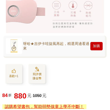
呀哈★吉伊卡哇旋風再起，精選周邊看過
加購
來
寫評價
喜歡+1
賺金幣
880
84
折
元
1050
元
認購希望書包，幫助弱勢孩童上學不中斷！