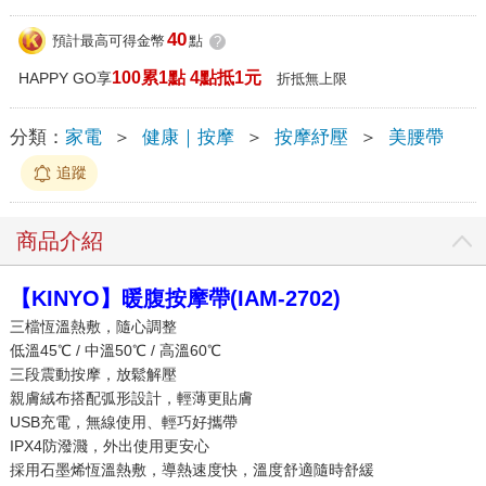
40
預計最高可得金幣
點
?
100累1點 4點抵1元
HAPPY GO享
折抵無上限
分類：
家電
＞
健康｜按摩
＞
按摩紓壓
＞
美腰帶
追蹤
商品介紹
【KINYO】暖腹按摩帶(IAM-2702)
三檔恆溫熱敷，隨心調整
低溫45℃ / 中溫50℃ / 高溫60℃
三段震動按摩，放鬆解壓
親膚絨布搭配弧形設計，輕薄更貼膚
USB充電，無線使用、輕巧好攜帶
IPX4防潑濺，外出使用更安心
採用石墨烯恆溫熱敷，導熱速度快，溫度舒適隨時舒緩