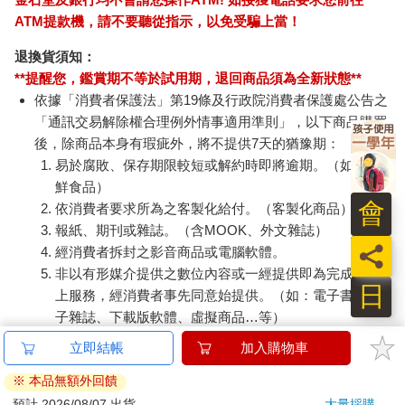
ATM提款機，請不要聽從指示，以免受騙上當！
退換貨須知：
**提醒您，鑑賞期不等於試用期，退回商品須為全新狀態**
依據「消費者保護法」第19條及行政院消費者保護處公告之
「通訊交易解除權合理例外情事適用準則」，以下商品購買
後，除商品本身有瑕疵外，將不提供7天的猶豫期：
易於腐敗、保存期限較短或解約時即將逾期。（如：生
鮮食品）
依消費者要求所為之客製化給付。（客製化商品）
報紙、期刊或雜誌。（含MOOK、外文雜誌）
員
經消費者拆封之影音商品或電腦軟體。
非以有形媒介提供之數位內容或一經提供即為完成之線
日
上服務，經消費者事先同意始提供。（如：電子書、電
子雜誌、下載版軟體、虛擬商品…等）
已拆封之個人衛生用品。（如：內衣褲、刮鬍刀、除毛
刀…等）
若非上列種類商品，均享有到貨7天的猶豫期（含例假
日）。