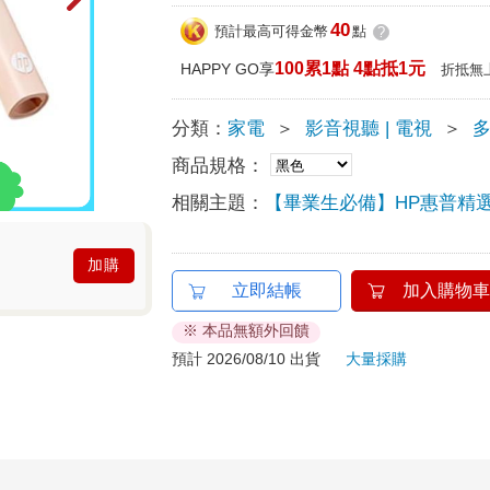
40
預計最高可得金幣
點
?
100累1點 4點抵1元
HAPPY GO享
折抵無
分類：
家電
＞
影音視聽 | 電視
＞
商品規格：
相關主題：
【畢業生必備】HP惠普精選
加購
立即結帳
加入購物車
※ 本品無額外回饋
預計 2026/08/10 出貨
大量採購