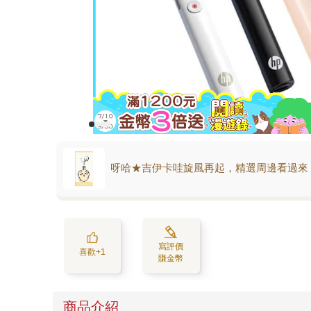
呀哈★吉伊卡哇旋風再起，精選周邊看過來
寫評價
喜歡+1
賺金幣
商品介紹