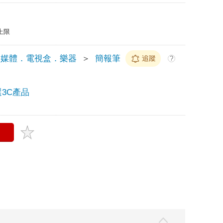
上限
多媒體．電視盒．樂器
＞
簡報筆
追蹤
?
3C產品