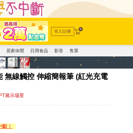
0
登入/註冊
電
居家休閒
日用食品
影音
售票
功能 無線觸控 伸縮簡報筆 (紅光充電
PT展示場景
中斷！