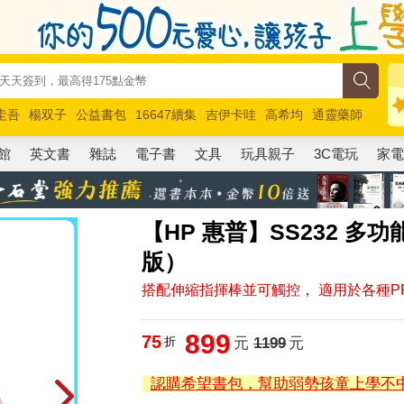
圭吾
楊双子
公益書包
16647續集
吉伊卡哇
高希均
通靈藥師
路邊攤新作
馬斯克
玩具總動員5
超慢跑
館
英文書
雜誌
電子書
文具
玩具親子
3C電玩
家
【HP 惠普】SS232 多
版）
搭配伸縮指揮棒並可觸控， 適用於各種P
899
75
折
元
1199
元
認購希望書包，幫助弱勢孩童上學不