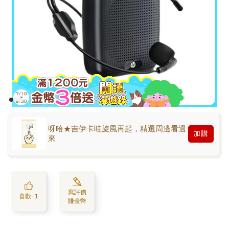
呀哈★吉伊卡哇旋風再起，精選周邊看過
加購
來
寫評價
喜歡+1
賺金幣