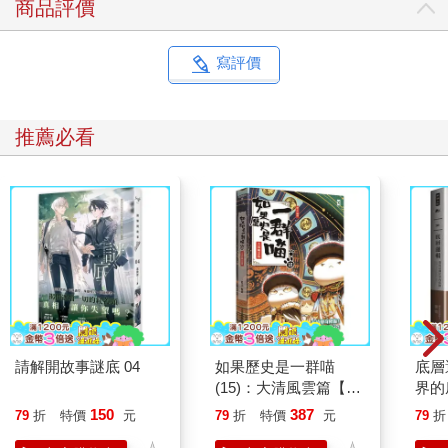
商品評價
寫評價
推薦必看
請解開故事謎底 04
如果歷史是一群喵
底層
(15)：大清風雲篇【萌
界的
貓漫畫學歷史】
150
387
79
折
特價
元
79
折
特價
元
79
折