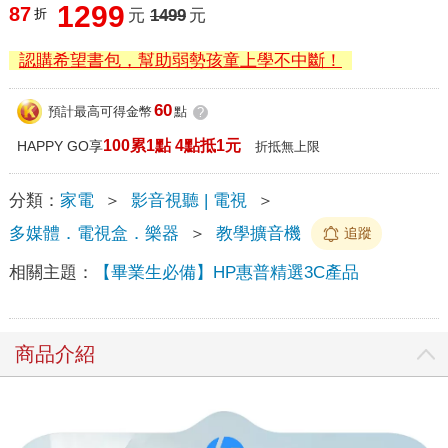
1299
87
折
元
1499
元
認購希望書包，幫助弱勢孩童上學不中斷！
60
預計最高可得金幣
點
?
100累1點 4點抵1元
HAPPY GO享
折抵無上限
分類：
家電
＞
影音視聽 | 電視
＞
多媒體．電視盒．樂器
＞
教學擴音機
追蹤
相關主題：
【畢業生必備】HP惠普精選3C產品
商品介紹