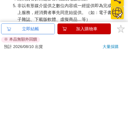
非以有形媒介提供之數位內容或一經提供即為完成之線
上服務，經消費者事先同意始提供。（如：電子書、電
子雜誌、下載版軟體、虛擬商品…等）
已拆封之個人衛生用品。（如：內衣褲、刮鬍刀、除毛
立即結帳
加入購物車
刀…等）
※ 本品無額外回饋
若非上列種類商品，均享有到貨7天的猶豫期（含例假
日）。
預計 2026/08/10 出貨
大量採購
辦理退換貨時，商品（組合商品恕無法接受單獨退貨）必須
是您收到商品時的原始狀態（包含商品本體、配件、贈品、
保證書、所有附隨資料文件及原廠內外包裝…等），請勿直
接使用原廠包裝寄送，或於原廠包裝上黏貼紙張或書寫文
字。
退回商品若無法回復原狀，將請您負擔回復原狀所需費用，
嚴重時將影響您的退貨權益。