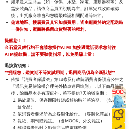
如果是大型商品（如：傢俱、床墊、家電、運動器材等）及
需安裝商品，請依商品頁面說明為主。訂單完成收款確認
後，出貨廠商將會和您聯繫確認相關配送等細節。
偏遠地區、樓層費及其它加價費用，皆由廠商於約定配送時
一併告知，廠商將保留出貨與否的權利。
提醒您！！
金石堂及銀行均不會請您操作ATM! 如接獲電話要求您前往
ATM提款機，請不要聽從指示，以免受騙上當！
退換貨須知：
**提醒您，鑑賞期不等於試用期，退回商品須為全新狀態**
依據「消費者保護法」第19條及行政院消費者保護處公告之
「通訊交易解除權合理例外情事適用準則」，以下商品購買
後，除商品本身有瑕疵外，將不提供7天的猶豫期：
易於腐敗、保存期限較短或解約時即將逾期。（如：生
鮮食品）
依消費者要求所為之客製化給付。（客製化商品）
報紙、期刊或雜誌。（含MOOK、外文雜誌）
經消費者拆封之影音商品或電腦軟體。