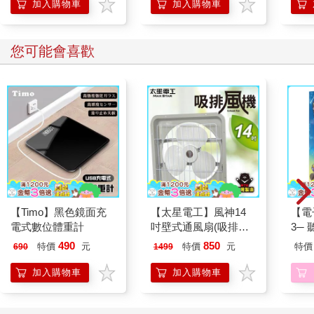
加入購物車
加入購物車
您可能會喜歡
【Timo】黑色鏡面充
【太星電工】風神14
【電
電式數位體重計
吋壁式通風扇(吸排風
3─
機)
現自
490
850
特價
元
特價
元
特價
690
1499
加入購物車
加入購物車