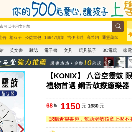
圭吾
楊双子
公益書包
16647續集
吉伊卡哇
高希均
通靈藥師
路邊攤新作
馬斯克
玩具總動員5
超慢跑
館
英文書
雜誌
電子書
文具
玩具親子
3C電玩
家
【KONIX】 八音空靈鼓
禮物首選 鋼舌鼓療癒樂器
1150
68
折
元
1680
元
認購希望書包，幫助弱勢孩童上學不