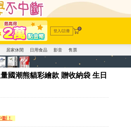
0
登入/註冊
電
居家休閒
日用食品
影音
售票
 限量國潮熊貓彩繪款 贈收納袋 生日
中斷！