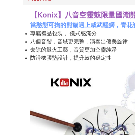
【Konix】八音空靈鼓限量國潮
當憨態可掬的熊貓遇上威武醒獅，青花
專屬禮品包裝， 儀式感滿分
八個音階，音域更完整，演奏出優美旋律
去除的退火工藝，音質更加空靈純淨
防滑橡膠墊設計，提升鼓的穩定性