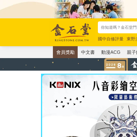
國中自修評量
東野
唯紅花綻放
奧德賽
會員獎勵
中文書
動漫ACG
親子