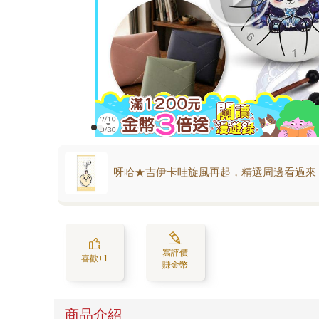
呀哈★吉伊卡哇旋風再起，精選周邊看過來
寫評價
喜歡+1
賺金幣
商品介紹