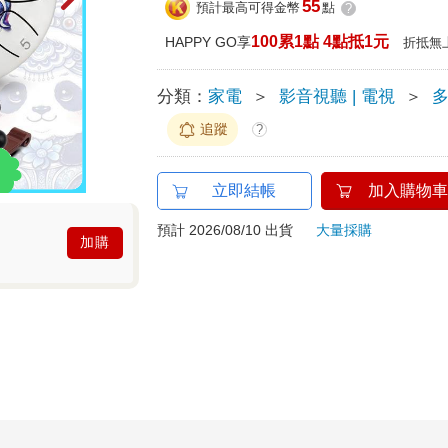
55
預計最高可得金幣
點
?
100累1點 4點抵1元
HAPPY GO享
折抵無
分類：
家電
＞
影音視聽 | 電視
＞
追蹤
?
立即結帳
加入購物車
預計 2026/08/10 出貨
大量採購
加購