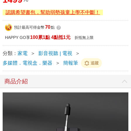
認購希望書包，幫助弱勢孩童上學不中斷！
70
預計最高可得金幣
點
?
100累1點 4點抵1元
HAPPY GO享
折抵無上限
分類：
家電
＞
影音視聽 | 電視
＞
多媒體．電視盒．樂器
＞
簡報筆
追蹤
商品介紹