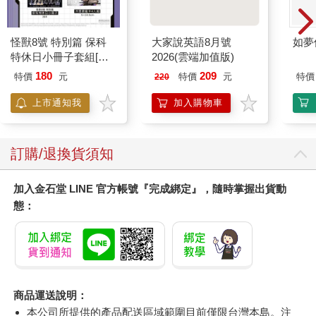
怪獸8號 特別篇 保科
大家說英語8月號
如夢
特休日小冊子套組[限
2026(雲端加值版)
加購]
180
209
特價
元
特價
元
特價
220
上市通知我
加入購物車
訂購/退換貨須知
加入金石堂 LINE 官方帳號『完成綁定』，隨時掌握出貨動
態：
商品運送說明：
本公司所提供的產品配送區域範圍目前僅限台灣本島。注