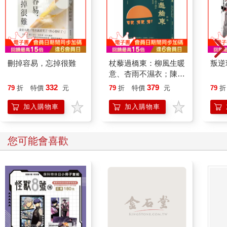
刪掉容易，忘掉很難
杖藜過橋東：柳風生暖
叛逆
意、杏雨不濕衣；陳亮
恭談以心轉境的適齡漫
332
379
79
折
特價
元
79
折
特價
元
79
折
想
加入購物車
加入購物車
您可能會喜歡