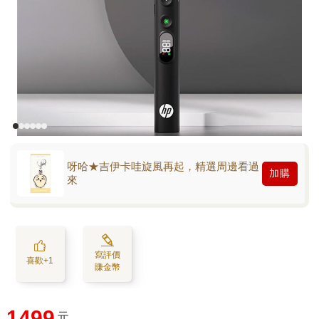
呀哈★吉伊卡哇旋風再起，精選周邊看過
加購
來
寫評價
喜歡+1
賺金幣
1499
元