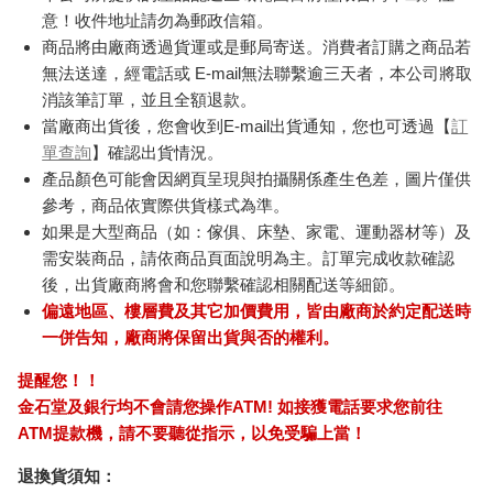
意！收件地址請勿為郵政信箱。
商品將由廠商透過貨運或是郵局寄送。消費者訂購之商品若
無法送達，經電話或 E-mail無法聯繫逾三天者，本公司將取
消該筆訂單，並且全額退款。
當廠商出貨後，您會收到E-mail出貨通知，您也可透過【
訂
單查詢
】確認出貨情況。
產品顏色可能會因網頁呈現與拍攝關係產生色差，圖片僅供
參考，商品依實際供貨樣式為準。
如果是大型商品（如：傢俱、床墊、家電、運動器材等）及
需安裝商品，請依商品頁面說明為主。訂單完成收款確認
後，出貨廠商將會和您聯繫確認相關配送等細節。
偏遠地區、樓層費及其它加價費用，皆由廠商於約定配送時
一併告知，廠商將保留出貨與否的權利。
提醒您！！
金石堂及銀行均不會請您操作ATM! 如接獲電話要求您前往
ATM提款機，請不要聽從指示，以免受騙上當！
退換貨須知：