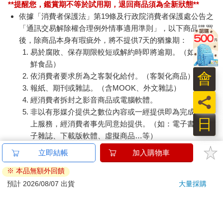
**提醒您，鑑賞期不等於試用期，退回商品須為全新狀態**
依據「消費者保護法」第19條及行政院消費者保護處公告之
「通訊交易解除權合理例外情事適用準則」，以下商品購買
後，除商品本身有瑕疵外，將不提供7天的猶豫期：
易於腐敗、保存期限較短或解約時即將逾期。（如：生
鮮食品）
會
依消費者要求所為之客製化給付。（客製化商品）
報紙、期刊或雜誌。（含MOOK、外文雜誌）
員
經消費者拆封之影音商品或電腦軟體。
非以有形媒介提供之數位內容或一經提供即為完成之線
日
上服務，經消費者事先同意始提供。（如：電子書、電
子雜誌、下載版軟體、虛擬商品…等）
已拆封之個人衛生用品。（如：內衣褲、刮鬍刀、除毛
立即結帳
加入購物車
刀…等）
※ 本品無額外回饋
若非上列種類商品，均享有到貨7天的猶豫期（含例假
日）。
預計 2026/08/07 出貨
大量採購
辦理退換貨時，商品（組合商品恕無法接受單獨退貨）必須
是您收到商品時的原始狀態（包含商品本體、配件、贈品、
保證書、所有附隨資料文件及原廠內外包裝…等），請勿直