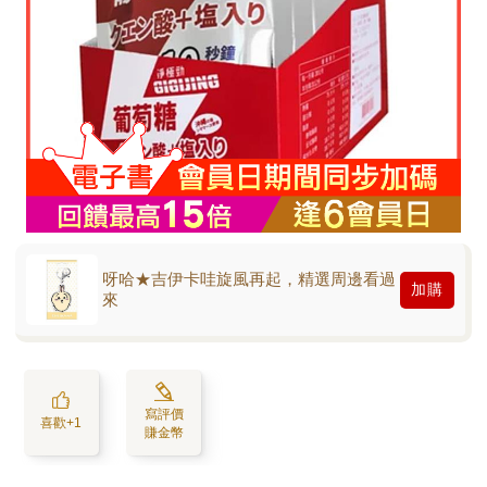
呀哈★吉伊卡哇旋風再起，精選周邊看過
加購
來
寫評價
喜歡+1
賺金幣