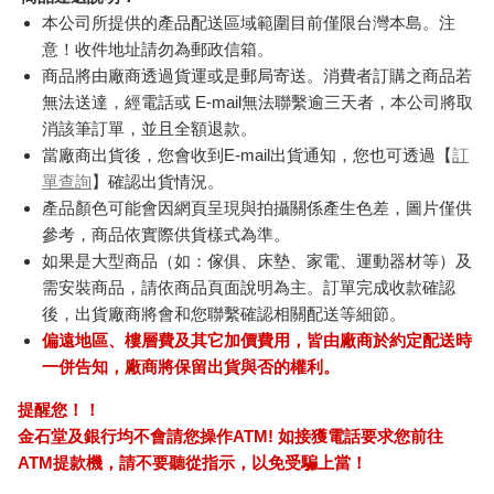
本公司所提供的產品配送區域範圍目前僅限台灣本島。注
意！收件地址請勿為郵政信箱。
商品將由廠商透過貨運或是郵局寄送。消費者訂購之商品若
無法送達，經電話或 E-mail無法聯繫逾三天者，本公司將取
消該筆訂單，並且全額退款。
當廠商出貨後，您會收到E-mail出貨通知，您也可透過【
訂
單查詢
】確認出貨情況。
產品顏色可能會因網頁呈現與拍攝關係產生色差，圖片僅供
參考，商品依實際供貨樣式為準。
如果是大型商品（如：傢俱、床墊、家電、運動器材等）及
需安裝商品，請依商品頁面說明為主。訂單完成收款確認
後，出貨廠商將會和您聯繫確認相關配送等細節。
偏遠地區、樓層費及其它加價費用，皆由廠商於約定配送時
一併告知，廠商將保留出貨與否的權利。
提醒您！！
金石堂及銀行均不會請您操作ATM! 如接獲電話要求您前往
ATM提款機，請不要聽從指示，以免受騙上當！