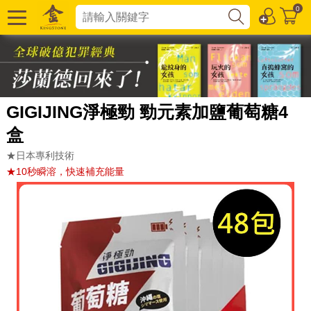
0
GIGIJING淨極勁 勁元素加鹽葡萄糖4
盒
★日本專利技術
★10秒瞬溶，快速補充能量