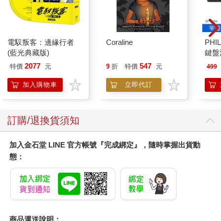
電馭叛客：邊緣行者
Coraline
PHI
(藍光典藏版)
鍵盤滑
2077
547
特價
元
9
折
特價
元
499
加入購物車
立即代訂
訂購/退換貨須知
加入金石堂 LINE 官方帳號『完成綁定』，隨時掌握出貨動
態：
商品運送說明：