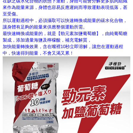
在缺乏碳水化合物的狀態下運動，身體可能會分解更多肌肉組織
來作為能量來源，身體也容易反應遲鈍而導致運動表現低落，甚
至受傷。
所以運動過程中，必須攝取可以快速轉換成能量的碳水化合物，
讓身體有足夠的能量來供應整個運動所需。
最快速轉換成能量的，就是【勁元素加鹽葡萄糖】，由純葡萄糖
製成，添加適量海鹽及檸檬酸，補充電解質，
加快能量轉換效果，含在嘴裡10秒立即溶解，讓您在運動過程
中，快速得到能量，不會又渴又累！