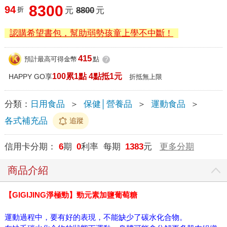
8300
94
折
元
8800
元
認購希望書包，幫助弱勢孩童上學不中斷！
415
預計最高可得金幣
點
?
100累1點 4點抵1元
HAPPY GO享
折抵無上限
分類：
日用食品
＞
保健│營養品
＞
運動食品
＞
各式補充品
追蹤
信用卡分期：
6
期
0
利率 每期
1383
元
更多分期
商品介紹
【GIGIJING淨極勁】勁元素加鹽葡萄糖
運動過程中，要有好的表現，不能缺少了碳水化合物。