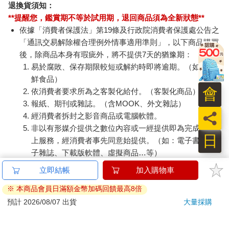
退換貨須知：
**提醒您，鑑賞期不等於試用期，退回商品須為全新狀態**
依據「消費者保護法」第19條及行政院消費者保護處公告之
「通訊交易解除權合理例外情事適用準則」，以下商品購買
後，除商品本身有瑕疵外，將不提供7天的猶豫期：
易於腐敗、保存期限較短或解約時即將逾期。（如：生
鮮食品）
會
依消費者要求所為之客製化給付。（客製化商品）
報紙、期刊或雜誌。（含MOOK、外文雜誌）
員
經消費者拆封之影音商品或電腦軟體。
非以有形媒介提供之數位內容或一經提供即為完成之線
日
上服務，經消費者事先同意始提供。（如：電子書、電
子雜誌、下載版軟體、虛擬商品…等）
已拆封之個人衛生用品。（如：內衣褲、刮鬍刀、除毛
刀…等）
若非上列種類商品，均享有到貨7天的猶豫期（含例假
日）。
辦理退換貨時，商品（組合商品恕無法接受單獨退貨）必須
是您收到商品時的原始狀態（包含商品本體、配件、贈品、