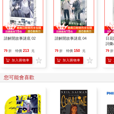
請解開故事謎底 02
請解開故事謎底 04
日花
詞彙
213
150
79
折
特價
元
79
折
特價
元
79
折
加入購物車
加入購物車
您可能會喜歡