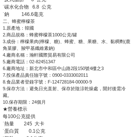
˙碳水化合物 6.8 公克
˙鈉 146.6毫克
二、蜂蜜檸檬茶
1.原產地：韓國
2.商品規格：蜂蜜檸檬茶1000公克/罐
3.成份：檸檬果肉(檸檬、糖)、蜂蜜、糖、果糖、水、黏稠劑(鹿
角菜膠、羧甲基纖維素鈉)
4.廠商名稱：瀚軒國際貿易有限公司
5.廠商電話：02-82451347
6.廠商地址：新北市中和區中山路2段150號4樓之3
7.投保產品責任險字號：0900-0333002011
8.食品業者登錄字號：F-124728184-00000-9
9.保存方法：避免日光直射、保存於陰涼乾燥處，開封後需冷
藏。
10.保存期限：24個月
★營養標示
每100公克提供
˙熱量 245 大卡
˙蛋白質 0.1公克