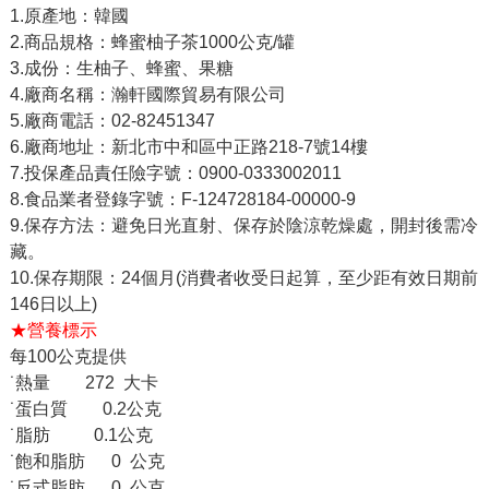
1.原產地：韓國
2.商品規格：蜂蜜柚子茶1000公克/罐
3.成份：生柚子、蜂蜜、果糖
4.廠商名稱：瀚軒國際貿易有限公司
5.廠商電話：02-82451347
6.廠商地址：新北市中和區中正路218-7號14樓
7.投保產品責任險字號：0900-0333002011
8.食品業者登錄字號：F-124728184-00000-9
9.保存方法：避免日光直射、保存於陰涼乾燥處，開封後需冷
藏。
10.保存期限：24個月(消費者收受日起算，至少距有效日期前
146日以上)
★營養標示
每100公克提供
˙熱量 272 大卡
˙蛋白質 0.2公克
˙脂肪 0.1公克
˙飽和脂肪 0 公克
˙反式脂肪 0 公克