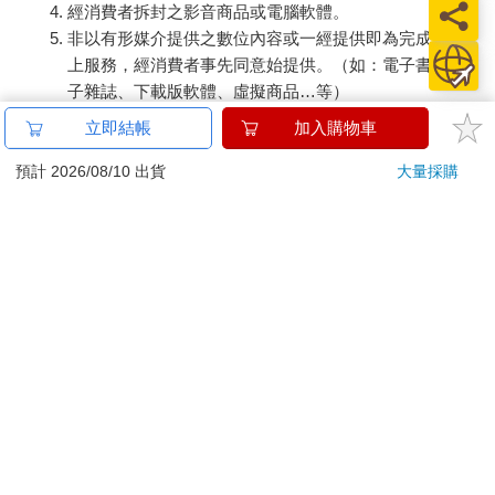
經消費者拆封之影音商品或電腦軟體。
非以有形媒介提供之數位內容或一經提供即為完成之線
上服務，經消費者事先同意始提供。（如：電子書、電
子雜誌、下載版軟體、虛擬商品…等）
已拆封之個人衛生用品。（如：內衣褲、刮鬍刀、除毛
立即結帳
加入購物車
刀…等）
若非上列種類商品，均享有到貨7天的猶豫期（含例假
預計 2026/08/10 出貨
大量採購
日）。
辦理退換貨時，商品（組合商品恕無法接受單獨退貨）必須
是您收到商品時的原始狀態（包含商品本體、配件、贈品、
保證書、所有附隨資料文件及原廠內外包裝…等），請勿直
接使用原廠包裝寄送，或於原廠包裝上黏貼紙張或書寫文
字。
退回商品若無法回復原狀，將請您負擔回復原狀所需費用，
嚴重時將影響您的退貨權益。