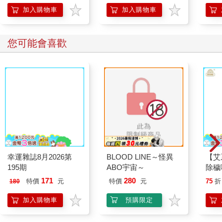
加入購物車
加入購物車
您可能會喜歡
幸運雜誌8月2026第
195期
BLOOD LINE～怪異
【艾
ABO宇宙～
除穢
平安
171
280
特價
元
特價
元
75
折
180
抹草
另有
加入購物車
預購限定