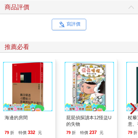
商品評價
寫評價
推薦必看
海邊的房間
屁屁偵探讀本12怪盜U
杖藜
的失物
意、
恭談
332
237
79
折
特價
元
79
折
特價
元
79
折
想