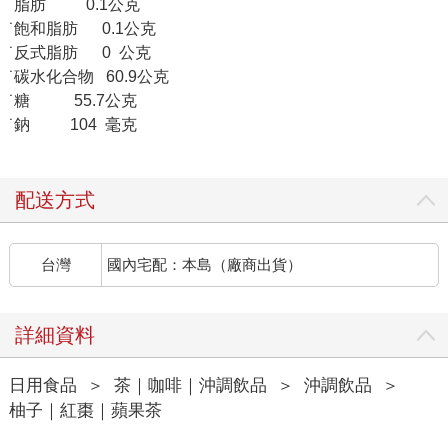
˙脂肪 0.1公克
˙飽和脂肪 0.1公克
˙反式脂肪 0 公克
˙碳水化合物 60.9公克
˙糖 55.7公克
˙鈉 104 毫克
配送方式
台灣
國內宅配：本島（廠商出貨）
詳細資料
日用食品
＞
茶｜咖啡｜沖調飲品
＞
沖調飲品
＞
柚子｜紅棗｜蘋果茶