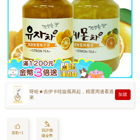
呀哈★吉伊卡哇旋風再起，精選周邊看過
加購
來
寫評價
喜歡+1
賺金幣