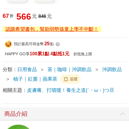
566
67
折
元
846
元
認購希望書包，幫助弱勢孩童上學不中斷！
25
預計最高可得金幣
點
?
100累1點 4點抵1元
HAPPY GO享
折抵無上限
分類：
日用食品
＞
茶｜咖啡｜沖調飲品
＞
沖調飲品
＞
柚子｜紅棗｜蘋果茶
追蹤
相關主題：
皮膚癢、打噴嚏！養生之道(´・ω・)つ旦
商品介紹