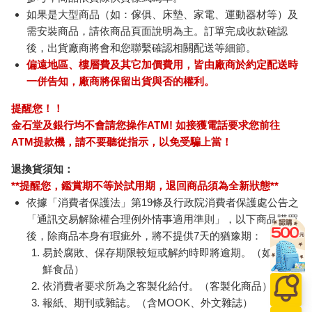
如果是大型商品（如：傢俱、床墊、家電、運動器材等）及
需安裝商品，請依商品頁面說明為主。訂單完成收款確認
後，出貨廠商將會和您聯繫確認相關配送等細節。
偏遠地區、樓層費及其它加價費用，皆由廠商於約定配送時
一併告知，廠商將保留出貨與否的權利。
提醒您！！
金石堂及銀行均不會請您操作ATM! 如接獲電話要求您前往
ATM提款機，請不要聽從指示，以免受騙上當！
退換貨須知：
**提醒您，鑑賞期不等於試用期，退回商品須為全新狀態**
依據「消費者保護法」第19條及行政院消費者保護處公告之
「通訊交易解除權合理例外情事適用準則」，以下商品購買
後，除商品本身有瑕疵外，將不提供7天的猶豫期：
易於腐敗、保存期限較短或解約時即將逾期。（如：生
鮮食品）
依消費者要求所為之客製化給付。（客製化商品）
報紙、期刊或雜誌。（含MOOK、外文雜誌）