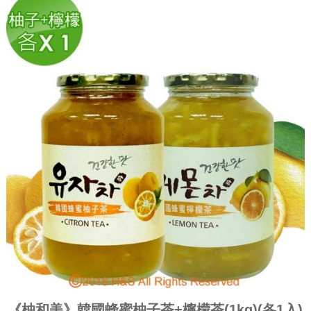
《柚和美》韓國蜂蜜柚子茶+檸檬茶(1kg)(各1入)