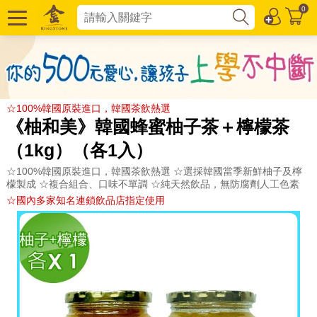
0
☆100%韓國原裝進口，韓國茶飲熱選
《柚和美》韓國蜂蜜柚子茶＋檸檬茶
（1kg）（各1入）
☆100%韓國原裝進口，韓國茶飲熱選 ☆選採韓國當季新鮮柚子及檸
檬製成 ☆複合組合、口味不單調 ☆純天然飲品，無防腐劑人工色素
☆國內多家知名連鎖飲品店指定使用