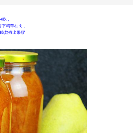
好吃，
留下精華柚肉，
小時熬煮出果膠，