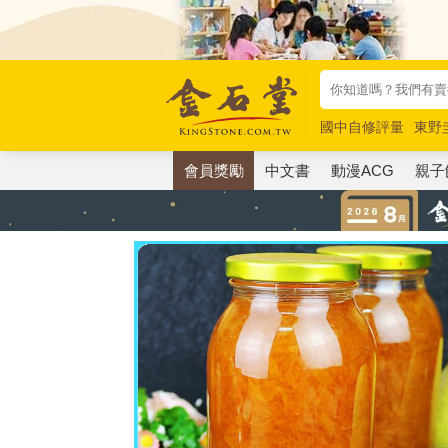
國中自修評量
東野
唯紅花綻放
奧德賽
會員獎勵
中文書
動漫ACG
親子