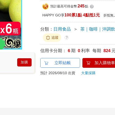
245
預計最高可得金幣
點
?
100累1點 4點抵1元
HAPPY GO享
折抵無
分類：
日用食品
＞
茶｜咖啡｜沖調
追蹤
?
信用卡分期：
6
期
0
利率 每期
824
加購
立即結帳
加入購物車
預計 2026/08/10 出貨
大量採購