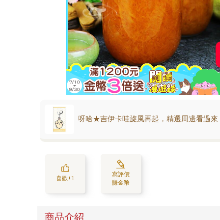
呀哈★吉伊卡哇旋風再起，精選周邊看過來
寫評價
喜歡+1
賺金幣
商品介紹