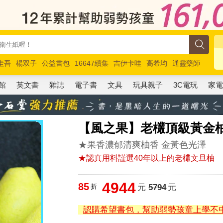
圭吾
楊双子
公益書包
16647續集
吉伊卡哇
高希均
通靈藥師
路邊攤新作
馬斯克
玩具總動員5
超慢跑
館
英文書
雜誌
電子書
文具
玩具親子
3C電玩
家
【風之果】老欉頂級黃金柚
★果香濃郁清爽柚香 金黃色光澤
★認真用料謹選40年以上的老欉文旦柚
4944
85
折
元
5794
元
認購希望書包，幫助弱勢孩童上學不