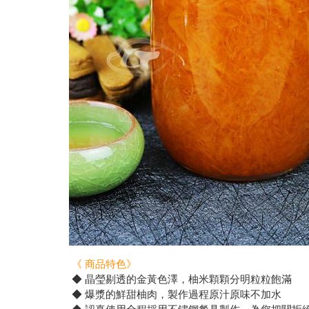
《 商品特色》
◆ 晶瑩剔透的金黃色澤，柚米顆顆分明粒粒飽滿
◆ 爆漿的鮮甜柚肉，製作過程原汁原味不加水