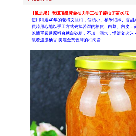
【風之果】老欉頂級黃金柚肉手工柚子醬柚子茶x6瓶
使用特選40年的老欉文旦柚，個頭小、柚米細緻、香甜
費時用心地以手工方式去掉苦澀的柚皮、白瓤、內皮…
以簡單嚴選原料台糖白砂糖，不加一滴水，慢滾文火5
散發濃濃柚香.美麗金黃色澤的柚肉醬