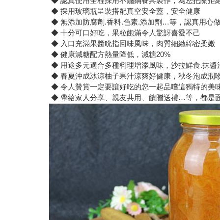
◆ 認真使用全程採用不鏽鋼餐具製作，為您把關拒
◆ 採用玻璃瓶呈裝搭配真空安全蓋，安全健康
◆ 無添加防腐劑.香料.色素.添加劑…等，認真用心
◆ 十分可口好吃，果粒飽滿令人驚訝喜愛不己
◆ 入口充滿果醬吮指回味風味，肉質細緻綿密柔嫩
◆ 健康減糖配方熱量降低，減糖20%
◆ 用途多元適合多種料理增添風味，沙拉鮮食.抹醬
◆ 春夏沖成冰涼柚子果汁涼爽好健康，秋冬泡成潤
◆ 令人贊賞一定要讓好吃的您一起品嚐這獨特的美
◆ 帶給家人分享、親友共用、饋贈送禮…等，都是面