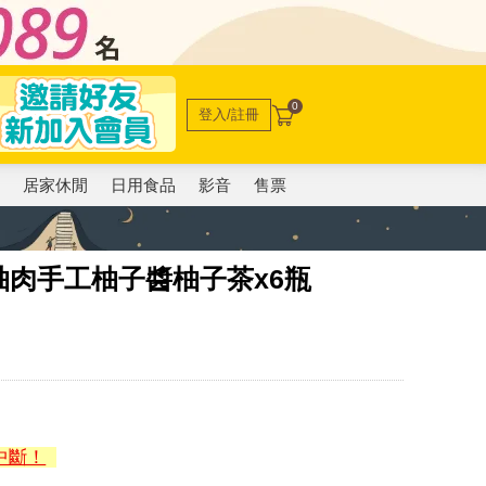
0
登入/註冊
電
居家休閒
日用食品
影音
售票
肉手工柚子醬柚子茶x6瓶
中斷！