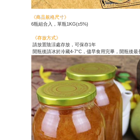
《商品規格尺寸》
6瓶組合入，單瓶1KG(±5%)
《存放方式》
請放置陰涼處存放，可保存1年
開瓶後請冰於冷藏4-7°C，儘早食用完畢，開瓶後最