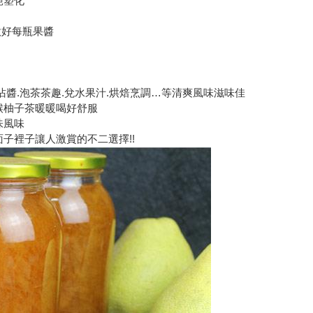
絕塑化
做好每瓶果醬
沾醬.泡茶茶趣.兌水果汁.烘焙烹調…等清爽風味滋味佳
喉柚子茶暖暖喝好舒服
味風味
子裡子讓人激賞的不二選擇!!