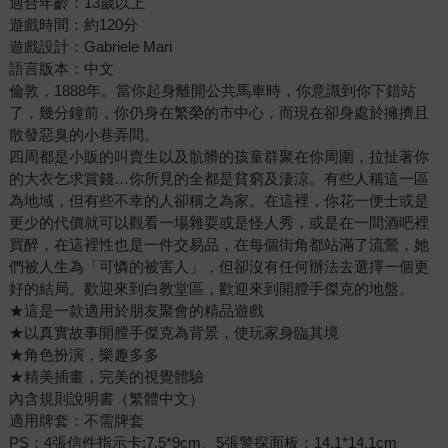
適合年齡：13歲以上
遊戲時間：約120分
遊戲設計：Gabriele Mari
語言版本：中文
倫敦，1888年。當你起身離開公共馬車時，你意識到你下錯站
了，幾分鐘前，你仍身在繁榮的市中心，而現在卻身處於擁擠且
散發惡臭的小巷弄間。
四周都是小販的叫賣生以及骯髒的孩童群聚在你周圍，拉扯著你
的大衣乞求賞錢…你所見的全都是貧窮及淒涼。有些人稱這一區
為地域，但有些不幸的人卻稱之為家。在這裡，你花一便士或是
更少的代價就可以觀看一場雜耍或是怪人秀，或是在一間酒吧裡
買醉，在這裡性也是一件交易品，在每個街角都站滿了流鶯，她
們被人生為「可憐的被害人」，但卻沒有任何辦法去選擇一個更
好的結局。歡迎來到白教堂區，歡迎來到開膛手傑克的地盤。
★這是一款適用於朋友聚會的精品遊戲
★以真實故事開膛手傑克為背景，使玩家身臨其境
★角色扮演，樂趣多多
★精美插畫，完美的視覺體驗
內含規則說明書（繁體中文）
適用牌套：不需牌套
PS：4張信件指示卡:7.5*9cm、5張警探面板：14.1*14.1cm