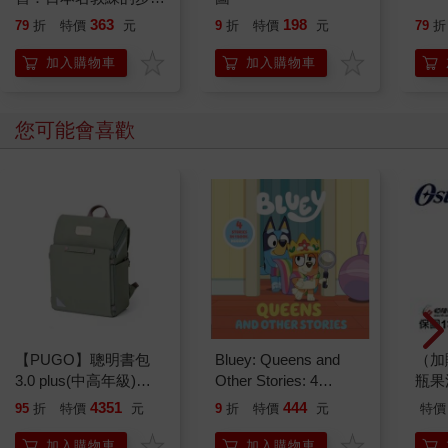
法、戰術、攻守＆控球
363
198
79
折
特價
元
9
折
特價
元
79
折
訓練項目200選
加入購物車
加入購物車
您可能會喜歡
【PUGO】聰明書包
Bluey: Queens and
（加
3.0 plus(中高年級)沙
Other Stories: 4
瓶果
綠 全新進化玩美上市
Stories in 1 Book.
4351
444
95
折
特價
元
9
折
特價
元
特價
Hooray!
加入購物車
加入購物車