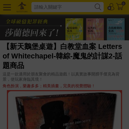
0
【新天鵝堡桌遊】白教堂血案 Letters
of Whitechapel-韓綜-魔鬼的計謀2-話
題商品
這是一款適用於朋友聚會的精品遊戲！以真實故事開膛手傑克為背
景，使玩家身臨其境！
角色扮演，樂趣多多；精美插畫，完美的視覺體驗！