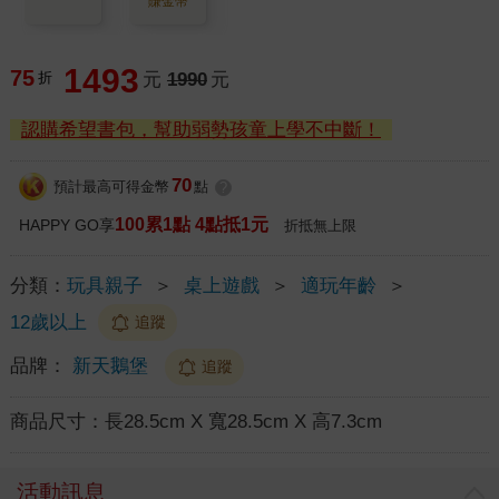
賺金幣
1493
75
折
元
1990
元
認購希望書包，幫助弱勢孩童上學不中斷！
70
預計最高可得金幣
點
?
100累1點 4點抵1元
HAPPY GO享
折抵無上限
分類：
玩具親子
＞
桌上遊戲
＞
適玩年齡
＞
12歲以上
追蹤
品牌：
新天鵝堡
追蹤
商品尺寸：
長28.5cm X 寬28.5cm X 高7.3cm
活動訊息