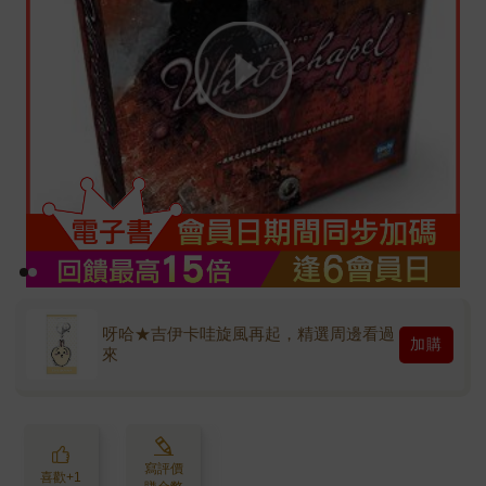
呀哈★吉伊卡哇旋風再起，精選周邊看過
加購
來
寫評價
喜歡+1