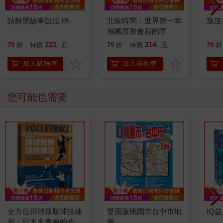
請解開故事謎底 05
北歐時間：世界第一幸
叛逆
福國度教會我的事
221
314
79
折
特價
元
79
折
特價
元
79
折
加入購物車
加入購物車
您可能也需要
全方位排球致勝球技練
雙面版桃園市台中市地
IQ
習：日本名教練的步
圖