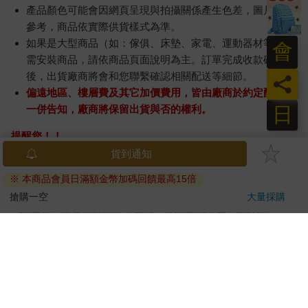
產品顏色可能會因網頁呈現與拍攝關係產生色差，圖片僅供
參考，商品依實際供貨樣式為準。
如果是大型商品（如：傢俱、床墊、家電、運動器材等）及
會
需安裝商品，請依商品頁面說明為主。訂單完成收款確認
後，出貨廠商將會和您聯繫確認相關配送等細節。
員
偏遠地區、樓層費及其它加價費用，皆由廠商於約定配送時
日
一併告知，廠商將保留出貨與否的權利。
提醒您！！
金石堂及銀行均不會請您操作ATM! 如接獲電話要求您前往
貨到通知
ATM提款機，請不要聽從指示，以免受騙上當！
※ 本商品會員日滿額金幣加碼回饋最高15倍
退換貨須知：
搶購一空
大量採購
**提醒您，鑑賞期不等於試用期，退回商品須為全新狀態**
依據「消費者保護法」第19條及行政院消費者保護處公告之
「通訊交易解除權合理例外情事適用準則」，以下商品購買
後，除商品本身有瑕疵外，將不提供7天的猶豫期：
易於腐敗、保存期限較短或解約時即將逾期。（如：生
鮮食品）