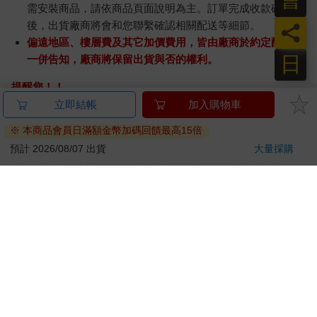
需安裝商品，請依商品頁面說明為主。訂單完成收款確認
後，出貨廠商將會和您聯繫確認相關配送等細節。
員
偏遠地區、樓層費及其它加價費用，皆由廠商於約定配送時
日
一併告知，廠商將保留出貨與否的權利。
提醒您！！
金石堂及銀行均不會請您操作ATM! 如接獲電話要求您前往
ATM提款機，請不要聽從指示，以免受騙上當！
退換貨須知：
**提醒您，鑑賞期不等於試用期，退回商品須為全新狀態**
依據「消費者保護法」第19條及行政院消費者保護處公告之
「通訊交易解除權合理例外情事適用準則」，以下商品購買
後，除商品本身有瑕疵外，將不提供7天的猶豫期：
易於腐敗、保存期限較短或解約時即將逾期。（如：生
鮮食品）
依消費者要求所為之客製化給付。（客製化商品）
報紙、期刊或雜誌。（含MOOK、外文雜誌）
經消費者拆封之影音商品或電腦軟體。