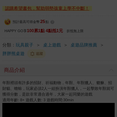
認購希望書包，幫助弱勢孩童上學不中斷！
25
預計最高可得金幣
點
?
100累1點 4點抵1元
HAPPY GO享
折抵無上限
分類：
玩具親子
＞
桌上遊戲
＞
桌遊品牌推薦
＞
胖胖熊桌遊
追蹤
商品介紹
年獸裡頭有許多的招財、祈福動物，年獸、年獸獵人、貔貅、招
財貓、蟾蜍，玩家必須2人一組扮演年獸獵人，一起擊敗年獸就可
獲得分數，是款非常適合過年，大家一起同樂的遊戲
適用年齡: 8+ 遊戲人數: 3 遊戲時間:30min