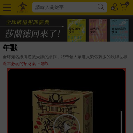
0
年獸
全球知名紙牌遊戲天誅的續作，將帶領大家進入緊張刺激的競牌世界!
過年必玩的招財桌上遊戲