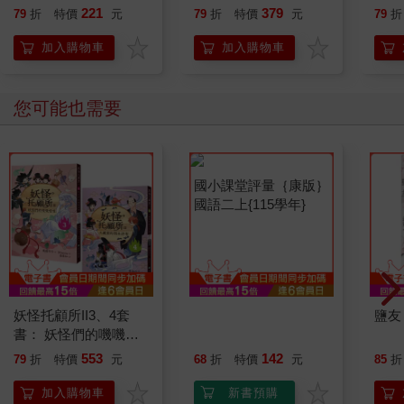
就告訴我這些事
221
379
79
折
特價
元
79
折
特價
元
79
折
加入購物車
加入購物車
您可能也需要
妖怪托顧所II3、4套
國小課堂評量｛康版｝
鹽友
書： 妖怪們的嘰嘰喳
國語二上{115學年}
喳／久藏家的陌生訪客
553
142
79
折
特價
元
68
折
特價
元
85
折
加入購物車
新書預購