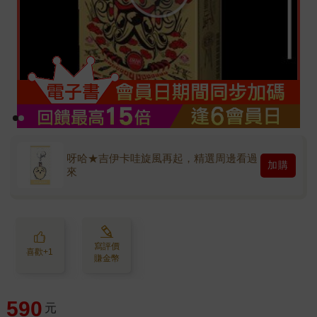
呀哈★吉伊卡哇旋風再起，精選周邊看過
加購
來
寫評價
喜歡+1
賺金幣
590
元