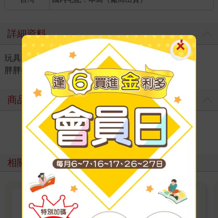
詳細資料
玩具親子
＞
桌上遊戲
＞
桌遊品牌推薦
＞
胖胖熊桌遊
商品評價
寫評價
相關主題
上班族不出錯的【交換禮物】預