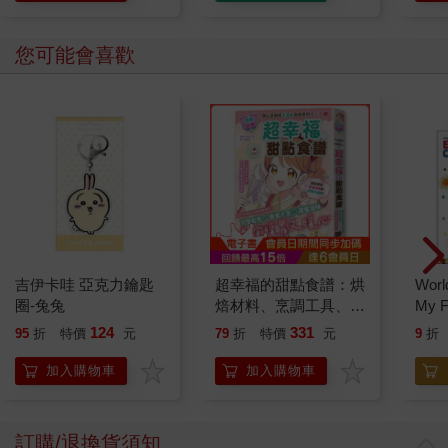
您可能會喜歡
吉伊卡哇 亞克力鑰匙
超幸福的甜點食譜：烘
World
圈-兔兔
焙材料、烹調工具、可
My F
愛配色【閃亮女孩6】
Book
124
331
95
折
特價
元
79
折
特價
元
9
折
加入購物車
加入購物車
訂購/退換貨須知