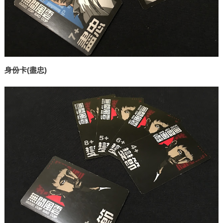
身份卡(盡忠)