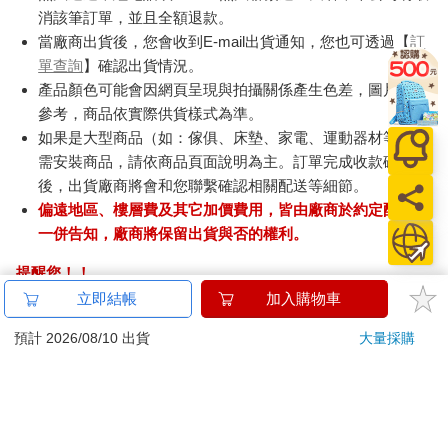
消該筆訂單，並且全額退款。
當廠商出貨後，您會收到E-mail出貨通知，您也可透過【
訂
單查詢
】確認出貨情況。
產品顏色可能會因網頁呈現與拍攝關係產生色差，圖片僅供
參考，商品依實際供貨樣式為準。
如果是大型商品（如：傢俱、床墊、家電、運動器材等）及
需安裝商品，請依商品頁面說明為主。訂單完成收款確認
後，出貨廠商將會和您聯繫確認相關配送等細節。
偏遠地區、樓層費及其它加價費用，皆由廠商於約定配送時
一併告知，廠商將保留出貨與否的權利。
提醒您！！
金石堂及銀行均不會請您操作ATM! 如接獲電話要求您前往
立即結帳
加入購物車
ATM提款機，請不要聽從指示，以免受騙上當！
預計 2026/08/10 出貨
大量採購
退換貨須知：
**提醒您，鑑賞期不等於試用期，退回商品須為全新狀態**
依據「消費者保護法」第19條及行政院消費者保護處公告之
「通訊交易解除權合理例外情事適用準則」，以下商品購買