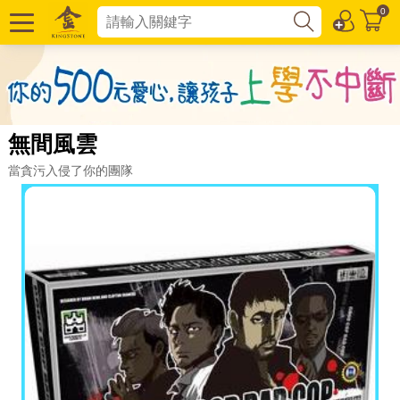
0
無間風雲
當貪污入侵了你的團隊