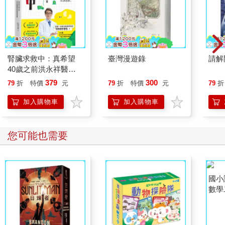
腎臟求救中：真希望
臺灣漫遊錄
請解
40歲之前洪永祥醫師
就告訴我這些事
379
300
79
折
特價
元
79
折
特價
元
79
折
加入購物車
加入購物車
您可能也需要