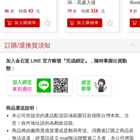
36：高盧入侵
Illus
Poke
43
316
86
折
特價
元
79
折
特價
元
9
折
(Pokemo
Pres
加入購物車
加入購物車
訂購/退換貨須知
加入金石堂 LINE 官方帳號『完成綁定』，隨時掌握出貨動
態：
商品運送說明：
本公司所提供的產品配送區域範圍目前僅限台灣本島。注
意！收件地址請勿為郵政信箱。
商品將由廠商透過貨運或是郵局寄送。消費者訂購之商品若
無法送達，經電話或 E-mail無法聯繫逾三天者，本公司將取