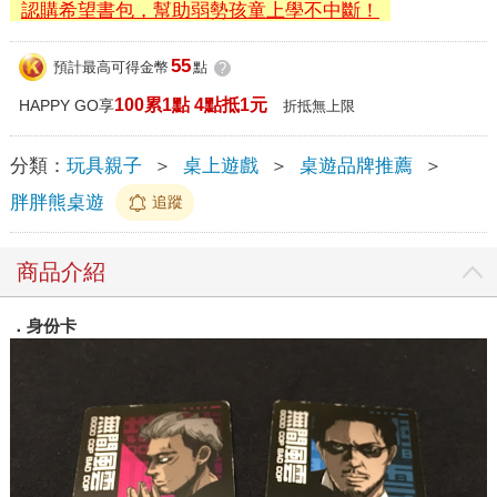
認購希望書包，幫助弱勢孩童上學不中斷！
55
預計最高可得金幣
點
?
100累1點 4點抵1元
HAPPY GO享
折抵無上限
分類：
玩具親子
＞
桌上遊戲
＞
桌遊品牌推薦
＞
胖胖熊桌遊
追蹤
商品介紹
．身份卡