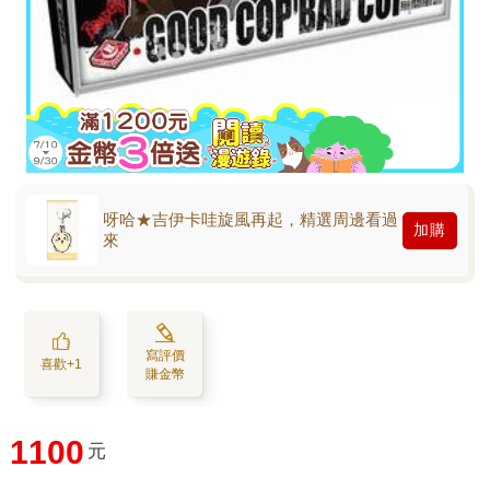
呀哈★吉伊卡哇旋風再起，精選周邊看過
加購
來
寫評價
喜歡+1
賺金幣
1100
元