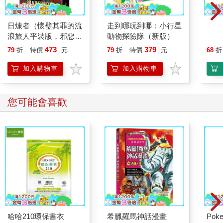
日煉者（懷璧其罪的流
走到哪玩到哪：小行星
國小
浪旅人平裝版，邪惡奇
動物探險隊（新版）
數學
幻天才大神超凡驚豔震
473
379
79
折
特價
元
79
折
特價
元
68
折
撼全球祕密計畫）
加入購物車
加入購物車
您可能會喜歡
哈哈210環保書衣
希臘羅馬神話漫畫
Poke