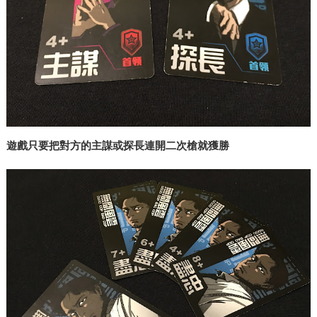
遊戲只要把對方的主謀或探長連開二次槍就獲勝