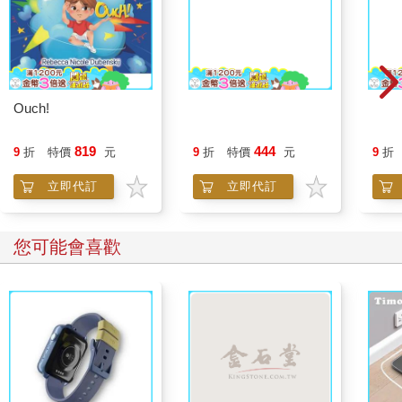
Ouch!
Night Swimming
Monc
819
444
9
折
特價
元
9
折
特價
元
9
折
立即代訂
立即代訂
您可能會喜歡