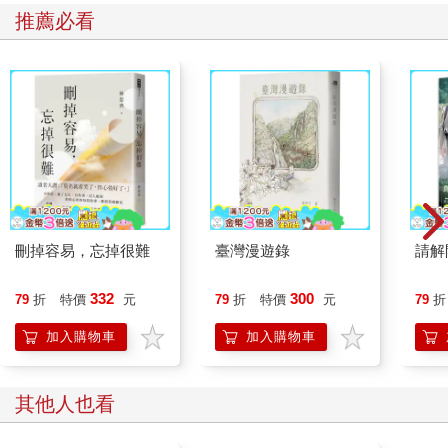
推薦必看
刪掉容易，忘掉很難
臺灣漫遊錄
請解
332
300
79
折
特價
元
79
折
特價
元
79
折
加入購物車
加入購物車
其他人也看