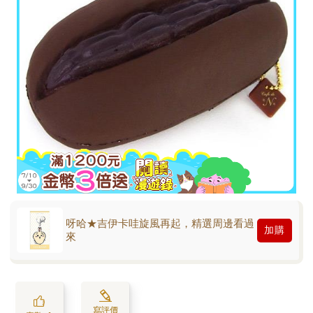
呀哈★吉伊卡哇旋風再起，精選周邊看過
加購
來
寫評價