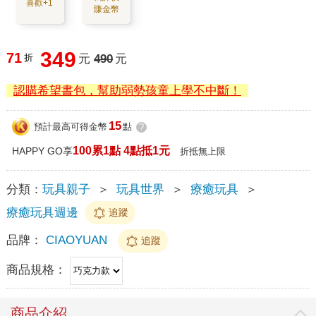
喜歡+1
賺金幣
349
71
折
元
490
元
認購希望書包，幫助弱勢孩童上學不中斷！
15
預計最高可得金幣
點
?
100累1點 4點抵1元
HAPPY GO享
折抵無上限
分類：
玩具親子
＞
玩具世界
＞
療癒玩具
＞
療癒玩具週邊
追蹤
品牌：
CIAOYUAN
追蹤
商品規格：
商品介紹