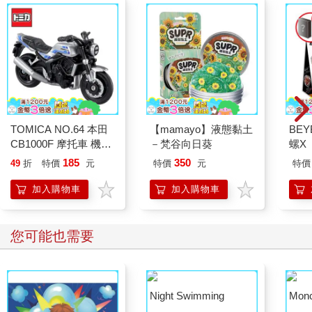
TOMICA NO.64 本田
【mamayo】液態黏土
BEY
CB1000F 摩托車 機車
－梵谷向日葵
螺X
Honda 喜美 玩具車 多
+BX
185
350
49
折
特價
元
特價
元
特價
美小汽車
型握
加入購物車
加入購物車
您可能也需要