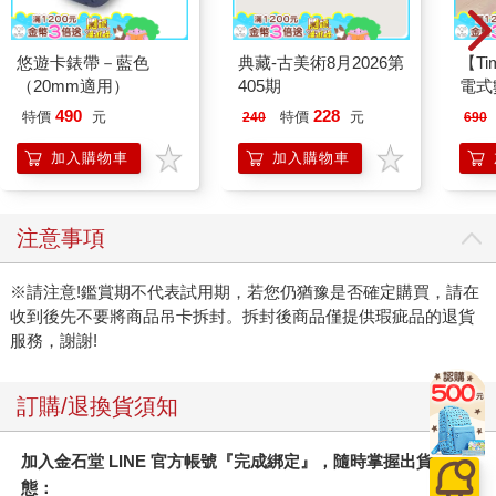
悠遊卡錶帶－藍色
典藏-古美術8月2026第
【T
（20mm適用）
405期
電式
490
228
特價
元
特價
元
240
690
加入購物車
加入購物車
注意事項
※請注意!鑑賞期不代表試用期，若您仍猶豫是否確定購買，請在
收到後先不要將商品吊卡拆封。拆封後商品僅提供瑕疵品的退貨
服務，謝謝!
訂購/退換貨須知
加入金石堂 LINE 官方帳號『完成綁定』，隨時掌握出貨動
態：