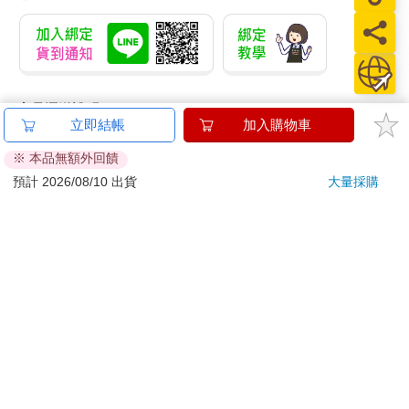
商品運送說明：
立即結帳
加入購物車
本公司所提供的產品配送區域範圍目前僅限台灣本島。注
意！收件地址請勿為郵政信箱。
※ 本品無額外回饋
商品將由廠商透過貨運或是郵局寄送。消費者訂購之商品若
預計 2026/08/10 出貨
大量採購
無法送達，經電話或 E-mail無法聯繫逾三天者，本公司將取
消該筆訂單，並且全額退款。
當廠商出貨後，您會收到E-mail出貨通知，您也可透過【
訂
單查詢
】確認出貨情況。
產品顏色可能會因網頁呈現與拍攝關係產生色差，圖片僅供
參考，商品依實際供貨樣式為準。
如果是大型商品（如：傢俱、床墊、家電、運動器材等）及
需安裝商品，請依商品頁面說明為主。訂單完成收款確認
後，出貨廠商將會和您聯繫確認相關配送等細節。
偏遠地區、樓層費及其它加價費用，皆由廠商於約定配送時