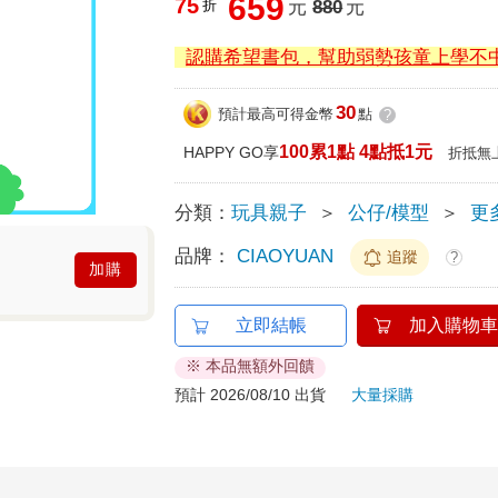
659
75
折
元
880
元
認購希望書包，幫助弱勢孩童上學不
30
預計最高可得金幣
點
?
100累1點 4點抵1元
HAPPY GO享
折抵無
分類：
玩具親子
＞
公仔/模型
＞
更
品牌：
CIAOYUAN
追蹤
?
加購
立即結帳
加入購物車
※ 本品無額外回饋
預計 2026/08/10 出貨
大量採購