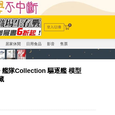
0
登入/註冊
電
居家休閒
日用食品
影音
售票
艦隊Collection 驅逐艦 模型
藏