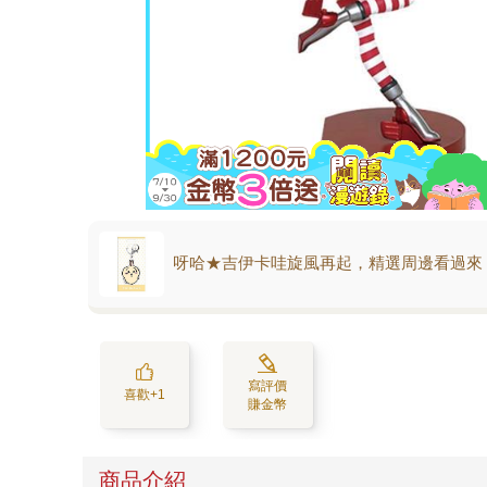
呀哈★吉伊卡哇旋風再起，精選周邊看過來
寫評價
喜歡+1
賺金幣
商品介紹