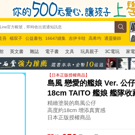
圭吾
楊双子
公益書包
16647續集
吉伊卡哇
高希均
通靈藥師
路邊攤新作
馬斯克
玩具總動員5
超慢跑
館
英文書
雜誌
電子書
文具
玩具親子
3C電玩
家
【日本正版授權商品】
島風 戀愛的艦娘 Ver. 公仔 
18cm TAITO 艦娘 艦隊收
精緻塗裝的島風公仔
高度約18cm 增添真實感
日本正版授權商品