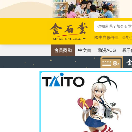
國中自修評量
東野
唯紅花綻放
奧德賽
會員獎勵
中文書
動漫ACG
親子