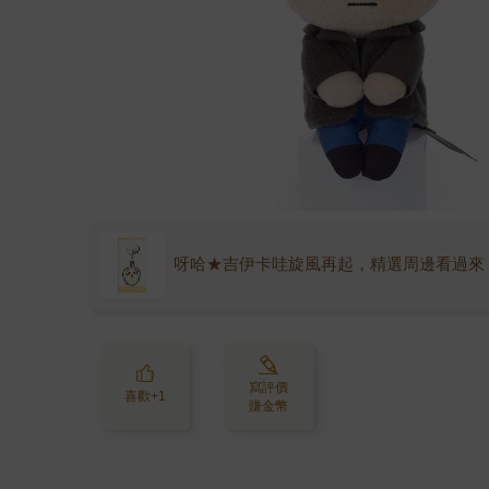
呀哈★吉伊卡哇旋風再起，精選周邊看過來
寫評價
喜歡+1
賺金幣