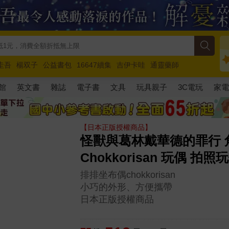
圭吾
楊双子
公益書包
16647續集
吉伊卡哇
通靈藥師
路邊攤新作
馬斯克
玩具總動員5
超慢跑
館
英文書
雜誌
電子書
文具
玩具親子
3C電玩
家
【日本正版授權商品】
怪獸與葛林戴華德的罪行 
Chokkorisan 玩偶 拍
排排坐布偶chokkorisan
小巧的外形、方便攜帶
日本正版授權商品