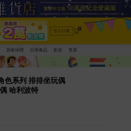
0
登入/註冊
電
居家休閒
日用食品
影音
售票
角色系列 排排坐玩偶
照玩偶 哈利波特