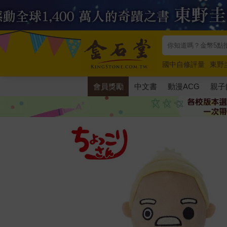
國中自修評量
東野
唯紅花綻放
奧德賽
會員獎勵
中文書
動漫ACG
親子