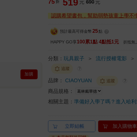
519
75
折
元
690
元
認購希望書包，幫助弱勢孩童上學不
25
預計最高可得金幣
點
?
100累1點 4點抵1元
HAPPY GO享
折抵無
分類：
玩具親子
＞
流行授權電影
＞
追蹤
?
加購
品牌：
CIAOYUAN
追蹤
?
商品規格：
相關主題：
準備好入學了嗎？進入哈利
立即結帳
加入購物車