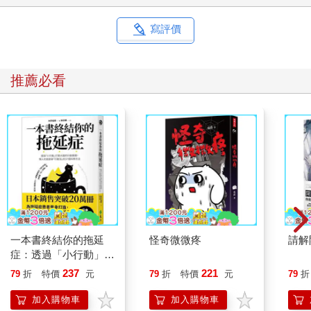
寫評價
推薦必看
一本書終結你的拖延
怪奇微微疼
請解
症：透過「小行動」打
開大腦的行動開關，懶
237
221
79
折
特價
元
79
折
特價
元
79
折
人也能變身「行動派」
的37個科學方法
加入購物車
加入購物車