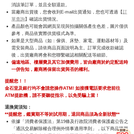
消該筆訂單，並且全額退款。
當廠商出貨後，您會收到E-mail出貨通知，您也可透過【
訂
單查詢
】確認出貨情況。
產品顏色可能會因網頁呈現與拍攝關係產生色差，圖片僅供
參考，商品依實際供貨樣式為準。
如果是大型商品（如：傢俱、床墊、家電、運動器材等）及
需安裝商品，請依商品頁面說明為主。訂單完成收款確認
後，出貨廠商將會和您聯繫確認相關配送等細節。
偏遠地區、樓層費及其它加價費用，皆由廠商於約定配送時
一併告知，廠商將保留出貨與否的權利。
提醒您！！
金石堂及銀行均不會請您操作ATM! 如接獲電話要求您前往
ATM提款機，請不要聽從指示，以免受騙上當！
退換貨須知：
**提醒您，鑑賞期不等於試用期，退回商品須為全新狀態**
依據「消費者保護法」第19條及行政院消費者保護處公告之
「通訊交易解除權合理例外情事適用準則」，以下商品購買