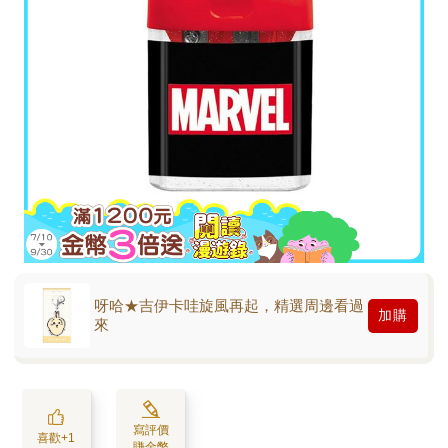
呀哈★吉伊卡哇旋風再起，精選周邊看過
加購
來
寫評價
喜歡+1
賺金幣