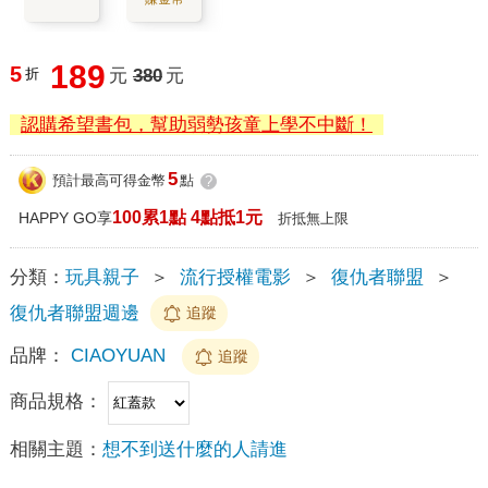
189
5
折
元
380
元
認購希望書包，幫助弱勢孩童上學不中斷！
5
預計最高可得金幣
點
?
100累1點 4點抵1元
HAPPY GO享
折抵無上限
分類：
玩具親子
＞
流行授權電影
＞
復仇者聯盟
＞
復仇者聯盟週邊
追蹤
品牌：
CIAOYUAN
追蹤
商品規格：
相關主題：
想不到送什麼的人請進