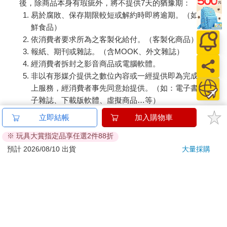
後，除商品本身有瑕疵外，將不提供7天的猶豫期：
易於腐敗、保存期限較短或解約時即將逾期。（如：生
鮮食品）
依消費者要求所為之客製化給付。（客製化商品）
報紙、期刊或雜誌。（含MOOK、外文雜誌）
經消費者拆封之影音商品或電腦軟體。
非以有形媒介提供之數位內容或一經提供即為完成之線
上服務，經消費者事先同意始提供。（如：電子書、電
子雜誌、下載版軟體、虛擬商品…等）
已拆封之個人衛生用品。（如：內衣褲、刮鬍刀、除毛
立即結帳
加入購物車
刀…等）
※ 玩具大賞指定品享任選2件88折
若非上列種類商品，均享有到貨7天的猶豫期（含例假
日）。
預計 2026/08/10 出貨
大量採購
辦理退換貨時，商品（組合商品恕無法接受單獨退貨）必須
是您收到商品時的原始狀態（包含商品本體、配件、贈品、
保證書、所有附隨資料文件及原廠內外包裝…等），請勿直
接使用原廠包裝寄送，或於原廠包裝上黏貼紙張或書寫文
字。
退回商品若無法回復原狀，將請您負擔回復原狀所需費用，