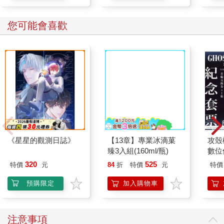
您可能會喜歡
【13章】專業冰滴菓
臻3入組(160ml/瓶)
《星星的觀測日誌》
攻殼機
數位
320
525
特價
元
84
折
特價
元
特價
預購限定
加入購物車
注意事項