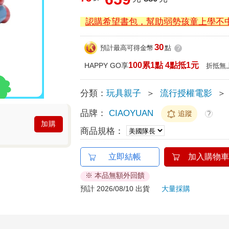
認購希望書包，幫助弱勢孩童上學不
30
預計最高可得金幣
點
?
100累1點 4點抵1元
HAPPY GO享
折抵無
分類：
玩具親子
＞
流行授權電影
＞
品牌：
CIAOYUAN
追蹤
?
加購
商品規格：
立即結帳
加入購物車
※ 本品無額外回饋
預計 2026/08/10 出貨
大量採購