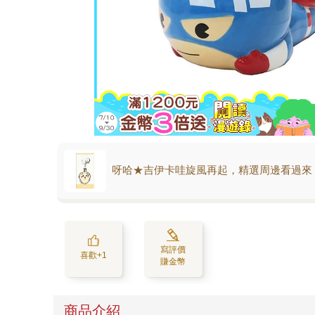
呀哈★吉伊卡哇旋風再起，精選周邊看過來
寫評價
喜歡+1
賺金幣
商品介紹