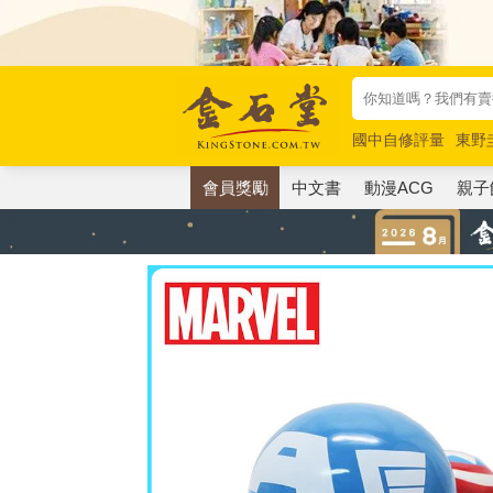
國中自修評量
東野
唯紅花綻放
奧德賽
會員獎勵
中文書
動漫ACG
親子