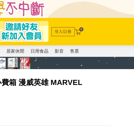
0
登入/註冊
電
居家休閒
日用食品
影音
售票
費箱 漫威英雄 MARVEL