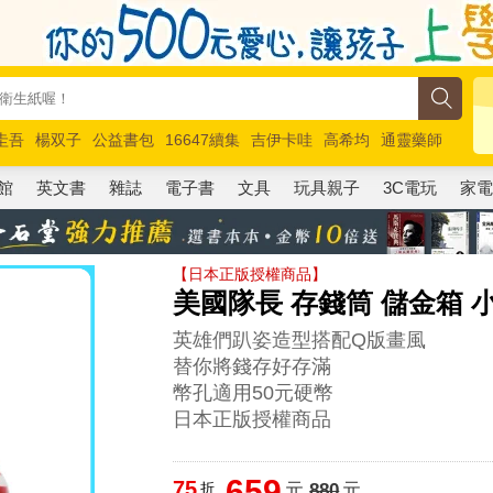
圭吾
楊双子
公益書包
16647續集
吉伊卡哇
高希均
通靈藥師
路邊攤新作
馬斯克
玩具總動員5
超慢跑
館
英文書
雜誌
電子書
文具
玩具親子
3C電玩
家
【日本正版授權商品】
美國隊長 存錢筒 儲金箱 小
英雄們趴姿造型搭配Q版畫風
替你將錢存好存滿
幣孔適用50元硬幣
日本正版授權商品
659
75
折
元
880
元