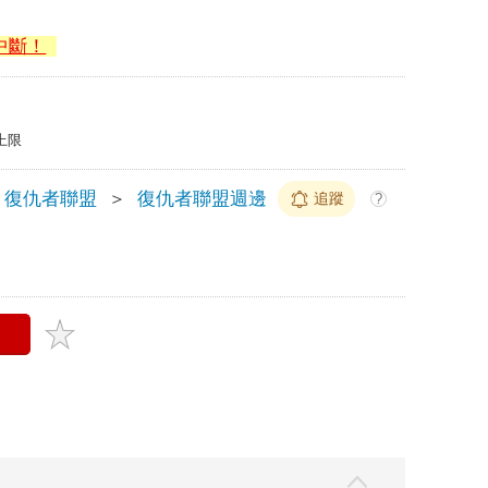
中斷！
上限
復仇者聯盟
＞
復仇者聯盟週邊
追蹤
?