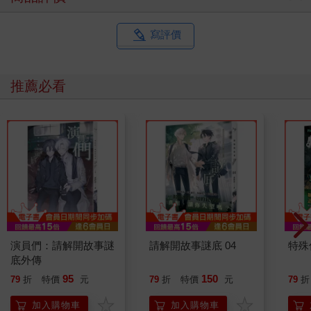
寫評價
推薦必看
演員們：請解開故事謎
請解開故事謎底 04
特殊傳
底外傳
95
150
79
折
特價
元
79
折
特價
元
79
折
加入購物車
加入購物車