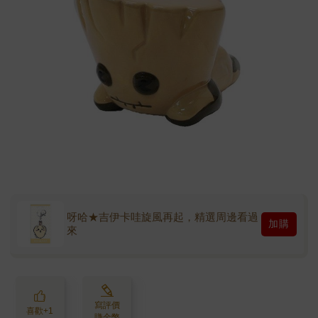
呀哈★吉伊卡哇旋風再起，精選周邊看過
加購
來
寫評價
喜歡+1
賺金幣