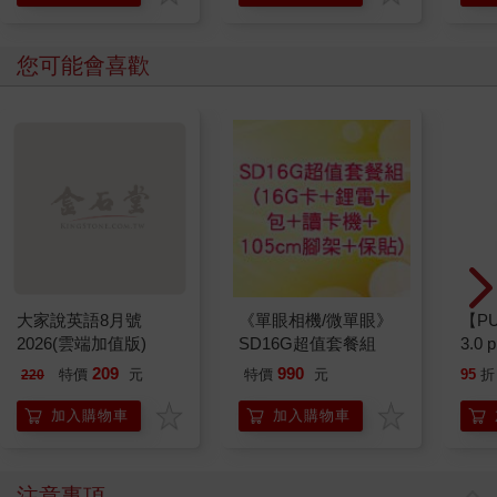
您可能會喜歡
大家說英語8月號
《單眼相機/微單眼》
【P
2026(雲端加值版)
SD16G超值套餐組
3.0
粉 
209
990
特價
元
特價
元
95
折
220
加入購物車
加入購物車
注意事項