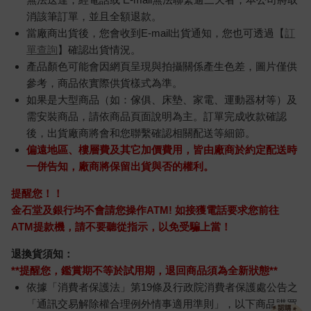
消該筆訂單，並且全額退款。
當廠商出貨後，您會收到E-mail出貨通知，您也可透過【
訂
單查詢
】確認出貨情況。
產品顏色可能會因網頁呈現與拍攝關係產生色差，圖片僅供
參考，商品依實際供貨樣式為準。
如果是大型商品（如：傢俱、床墊、家電、運動器材等）及
需安裝商品，請依商品頁面說明為主。訂單完成收款確認
後，出貨廠商將會和您聯繫確認相關配送等細節。
偏遠地區、樓層費及其它加價費用，皆由廠商於約定配送時
一併告知，廠商將保留出貨與否的權利。
提醒您！！
金石堂及銀行均不會請您操作ATM! 如接獲電話要求您前往
ATM提款機，請不要聽從指示，以免受騙上當！
退換貨須知：
**提醒您，鑑賞期不等於試用期，退回商品須為全新狀態**
依據「消費者保護法」第19條及行政院消費者保護處公告之
「通訊交易解除權合理例外情事適用準則」，以下商品購買