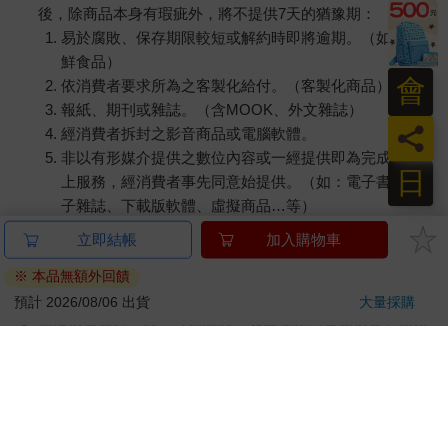
後，除商品本身有瑕疵外，將不提供7天的猶豫期：
易於腐敗、保存期限較短或解約時即將逾期。（如：生
鮮食品）
會
依消費者要求所為之客製化給付。（客製化商品）
報紙、期刊或雜誌。（含MOOK、外文雜誌）
員
經消費者拆封之影音商品或電腦軟體。
非以有形媒介提供之數位內容或一經提供即為完成之線
日
上服務，經消費者事先同意始提供。（如：電子書、電
子雜誌、下載版軟體、虛擬商品…等）
已拆封之個人衛生用品。（如：內衣褲、刮鬍刀、除毛
立即結帳
加入購物車
刀…等）
※ 本品無額外回饋
若非上列種類商品，均享有到貨7天的猶豫期（含例假
日）。
預計 2026/08/06 出貨
大量採購
辦理退換貨時，商品（組合商品恕無法接受單獨退貨）必須
是您收到商品時的原始狀態（包含商品本體、配件、贈品、
保證書、所有附隨資料文件及原廠內外包裝…等），請勿直
接使用原廠包裝寄送，或於原廠包裝上黏貼紙張或書寫文
字。
退回商品若無法回復原狀，將請您負擔回復原狀所需費用，