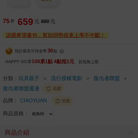
659
75
折
元
880
元
認購希望書包，幫助弱勢孩童上學不中斷！
30
預計最高可得金幣
點
?
100累1點 4點抵1元
HAPPY GO享
折抵無上限
分類：
玩具親子
＞
流行授權電影
＞
復仇者聯盟
＞
復仇者聯盟週邊
追蹤
品牌：
CIAOYUAN
追蹤
商品規格：
商品介紹