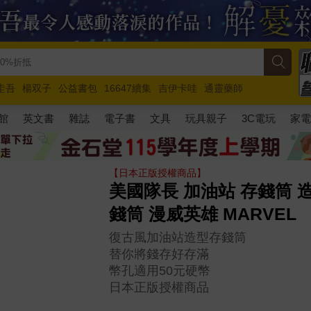
圭吾
楊双子
公益書包
16647續集
吉伊卡哇
通靈藥師
路邊攤新作
馬斯克
玩具總動員5
超慢跑
館
英文書
雜誌
電子書
文具
玩具親子
3C電玩
家
【日本正版授權商品】
美國隊長 加油站 存錢筒 
錢筒 漫威英雄 MARVEL
復古風加油站造型存錢筒
替你將錢存好存滿
幣孔適用50元硬幣
日本正版授權商品