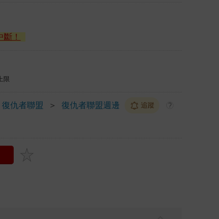
中斷！
上限
復仇者聯盟
＞
復仇者聯盟週邊
追蹤
?