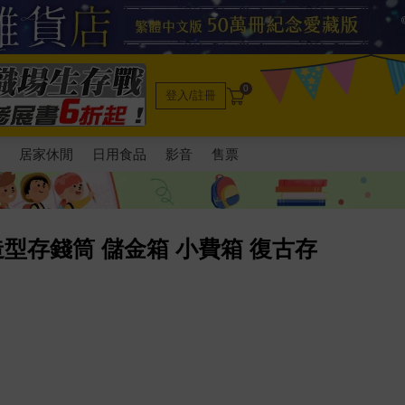
0
登入/註冊
電
居家休閒
日用食品
影音
售票
造型存錢筒 儲金箱 小費箱 復古存