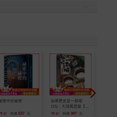
祕密中的祕密
如果歷史是一群喵
為怪談點
(15)：大清風雲篇【萌
貓漫畫學歷史】
537
387
79
折
特價
元
79
折
特價
元
79
折