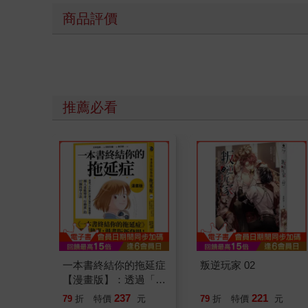
商品評價
推薦必看
一本書終結你的拖延症
叛逆玩家 02
【漫畫版】：透過「小
行動」打開大腦的行動
237
221
79
折
特價
元
79
折
特價
元