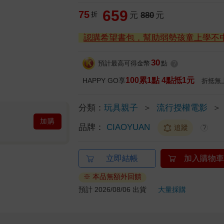
659
75
折
元
880
元
認購希望書包，幫助弱勢孩童上學不
30
預計最高可得金幣
點
?
100累1點 4點抵1元
HAPPY GO享
折抵無
分類：
玩具親子
＞
流行授權電影
＞
加購
品牌：
CIAOYUAN
追蹤
?
立即結帳
加入購物車
※ 本品無額外回饋
預計 2026/08/06 出貨
大量採購