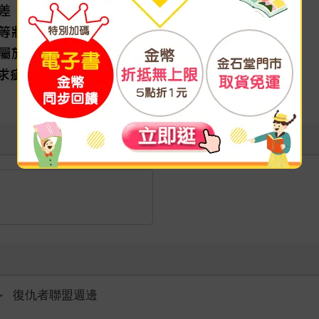
＞
復仇者聯盟週邊