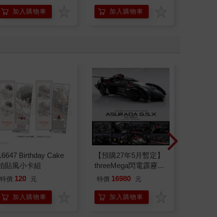
加入購物車
加入購物車
加
16647 Birthday Cake
【預購27年5月暫定】
16647
拍貼風小卡組
threeMega閃電霹靂車
VA Hi-SPEC UNITED
120
16980
12
特價
元
特價
元
特價
阿斯拉 G.S.X RS
SIREN 黑色限定
加入購物車
加入購物車
加