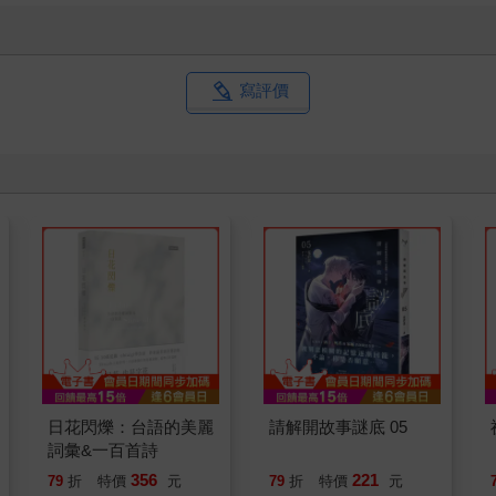
寫評價
日花閃爍：台語的美麗
請解開故事謎底 05
詞彙&一百首詩
356
221
79
折
特價
元
79
折
特價
元