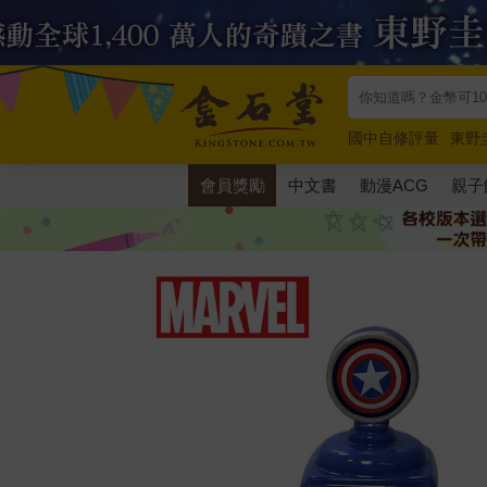
國中自修評量
東野
唯紅花綻放
奧德賽
會員獎勵
中文書
動漫ACG
親子