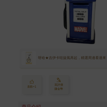
呀哈★吉伊卡哇旋風再起，精選周邊看過來
寫評價
喜歡+1
賺金幣
商品介紹