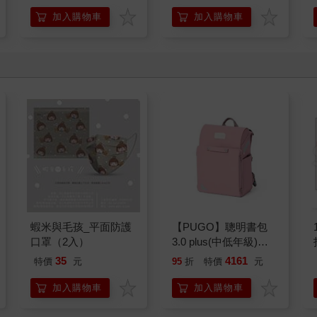
加入購物車
加入購物車
蝦米與毛孩_平面防護
【PUGO】聰明書包
口罩（2入）
3.0 plus(中低年級)藕
粉 全新進化玩美上市
35
4161
特價
元
95
折
特價
元
加入購物車
加入購物車