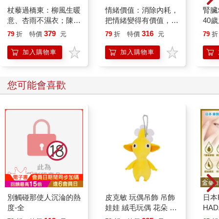
杖藜過橋東：柳風生暖
情緒價值：消除內耗，
腎臟
意、杏雨不濕衣；陳亮
把情緒變得有價值，跟
40
恭談以心轉境的適齡漫
誰都能自在相處
就告
379
316
79
折
特價
元
79
折
特價
元
79
折
想
加入購物車
加入購物車
您可能會喜歡
別觸碰那使人沉淪的熱
皮克敏 玩偶吊飾 吊飾
日本
度-全
娃娃 絨毛玩偶 花朵 葉
HA
子 藍色皮克敏 紅色皮
金緻