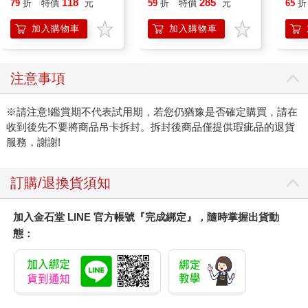
118
285
79
折
特價
元
59
折
特價
元
65
折
克敏 黃色皮克敏
濕潤
Pikmin 任天堂 三英貿
140
加入購物車
加入購物車
易
臉部
顏保
注意事項
※請注意!鑑賞期不代表試用期，若您仍猶豫是否確定購買，請在
收到後先不要將商品吊卡拆封。拆封後商品僅提供瑕疵品的退貨
服務，謝謝!
訂購/退換貨須知
加入金石堂 LINE 官方帳號『完成綁定』，隨時掌握出貨動
態：