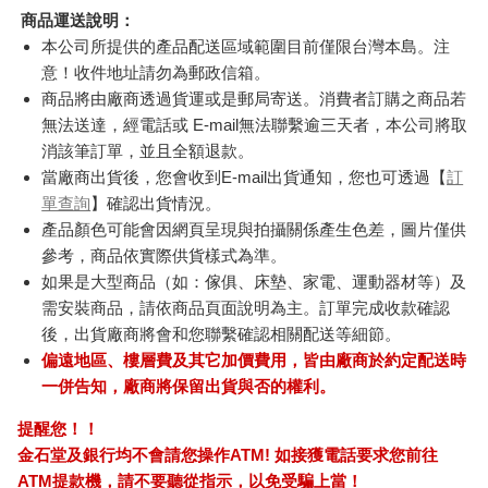
商品運送說明：
本公司所提供的產品配送區域範圍目前僅限台灣本島。注
意！收件地址請勿為郵政信箱。
商品將由廠商透過貨運或是郵局寄送。消費者訂購之商品若
無法送達，經電話或 E-mail無法聯繫逾三天者，本公司將取
消該筆訂單，並且全額退款。
當廠商出貨後，您會收到E-mail出貨通知，您也可透過【
訂
單查詢
】確認出貨情況。
產品顏色可能會因網頁呈現與拍攝關係產生色差，圖片僅供
參考，商品依實際供貨樣式為準。
如果是大型商品（如：傢俱、床墊、家電、運動器材等）及
需安裝商品，請依商品頁面說明為主。訂單完成收款確認
後，出貨廠商將會和您聯繫確認相關配送等細節。
偏遠地區、樓層費及其它加價費用，皆由廠商於約定配送時
一併告知，廠商將保留出貨與否的權利。
提醒您！！
金石堂及銀行均不會請您操作ATM! 如接獲電話要求您前往
ATM提款機，請不要聽從指示，以免受騙上當！