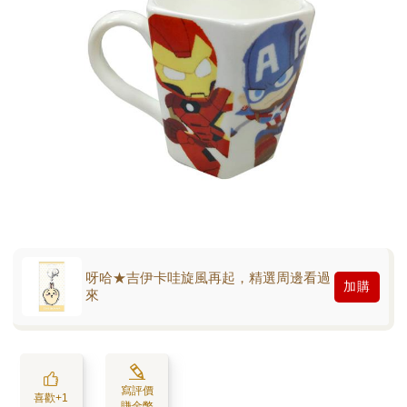
呀哈★吉伊卡哇旋風再起，精選周邊看過
加購
來
寫評價
喜歡+1
賺金幣