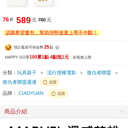
589
76
折
元
780
元
認購希望書包，幫助弱勢孩童上學不中斷！
25
預計最高可得金幣
點
?
100累1點 4點抵1元
HAPPY GO享
折抵無上限
分類：
玩具親子
＞
流行授權電影
＞
復仇者聯盟
＞
復仇者聯盟週邊
追蹤
品牌：
CIAOYUAN
追蹤
商品介紹