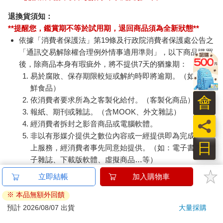
退換貨須知：
**提醒您，鑑賞期不等於試用期，退回商品須為全新狀態**
依據「消費者保護法」第19條及行政院消費者保護處公告之
「通訊交易解除權合理例外情事適用準則」，以下商品購買
後，除商品本身有瑕疵外，將不提供7天的猶豫期：
易於腐敗、保存期限較短或解約時即將逾期。（如：生
鮮食品）
會
依消費者要求所為之客製化給付。（客製化商品）
報紙、期刊或雜誌。（含MOOK、外文雜誌）
員
經消費者拆封之影音商品或電腦軟體。
非以有形媒介提供之數位內容或一經提供即為完成之線
日
上服務，經消費者事先同意始提供。（如：電子書、電
子雜誌、下載版軟體、虛擬商品…等）
已拆封之個人衛生用品。（如：內衣褲、刮鬍刀、除毛
刀…等）
若非上列種類商品，均享有到貨7天的猶豫期（含例假
日）。
辦理退換貨時，商品（組合商品恕無法接受單獨退貨）必須