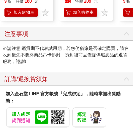
180
209
9
折
特價
元
特價
元
9
折
220
(Pokemo
Pres
加入購物車
加入購物車
注意事項
※請注意!鑑賞期不代表試用期，若您仍猶豫是否確定購買，請在
收到後先不要將商品吊卡拆封。拆封後商品僅提供瑕疵品的退貨
服務，謝謝!
訂購/退換貨須知
加入金石堂 LINE 官方帳號『完成綁定』，隨時掌握出貨動
態：