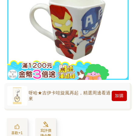
呀哈★吉伊卡哇旋風再起，精選周邊看過
加購
來
寫評價
喜歡+1
賺金幣