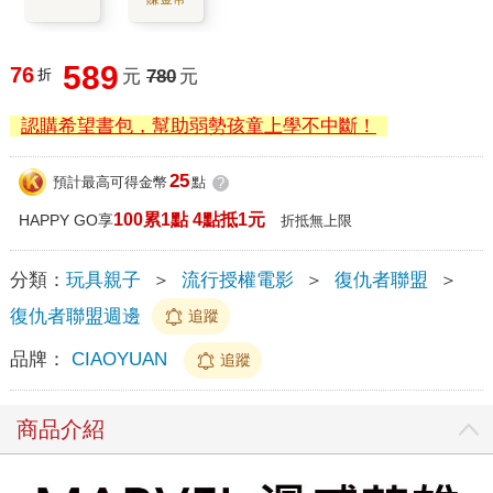
589
76
折
元
780
元
認購希望書包，幫助弱勢孩童上學不中斷！
25
預計最高可得金幣
點
?
100累1點 4點抵1元
HAPPY GO享
折抵無上限
分類：
玩具親子
＞
流行授權電影
＞
復仇者聯盟
＞
復仇者聯盟週邊
追蹤
品牌：
CIAOYUAN
追蹤
商品介紹