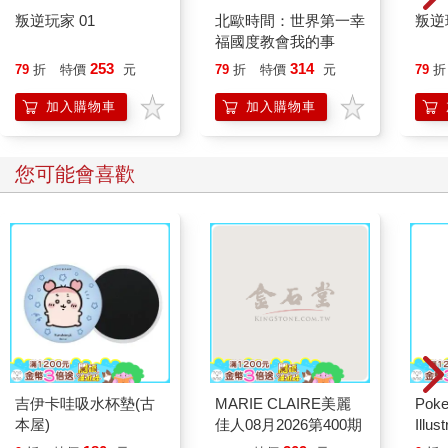
叛逆玩家 01
北歐時間：世界第一幸
叛逆
福國度教會我的事
253
314
79
折
特價
元
79
折
特價
元
79
折
加入購物車
加入購物車
您可能會喜歡
吉伊卡哇吸水杯墊(古
MARIE CLAIRE美麗
Poke
本屋)
佳人08月2026第400期
Illus
Poke