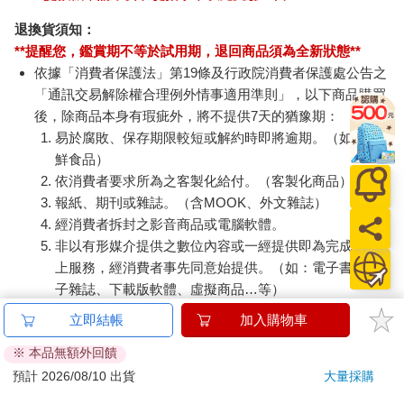
退換貨須知：
**提醒您，鑑賞期不等於試用期，退回商品須為全新狀態**
依據「消費者保護法」第19條及行政院消費者保護處公告之
「通訊交易解除權合理例外情事適用準則」，以下商品購買
後，除商品本身有瑕疵外，將不提供7天的猶豫期：
易於腐敗、保存期限較短或解約時即將逾期。（如：生
鮮食品）
依消費者要求所為之客製化給付。（客製化商品）
報紙、期刊或雜誌。（含MOOK、外文雜誌）
經消費者拆封之影音商品或電腦軟體。
非以有形媒介提供之數位內容或一經提供即為完成之線
上服務，經消費者事先同意始提供。（如：電子書、電
子雜誌、下載版軟體、虛擬商品…等）
已拆封之個人衛生用品。（如：內衣褲、刮鬍刀、除毛
立即結帳
加入購物車
刀…等）
※ 本品無額外回饋
若非上列種類商品，均享有到貨7天的猶豫期（含例假
日）。
預計 2026/08/10 出貨
大量採購
辦理退換貨時，商品（組合商品恕無法接受單獨退貨）必須