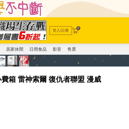
0
登入/註冊
電
居家休閒
日用食品
影音
售票
小費箱 雷神索爾 復仇者聯盟 漫威