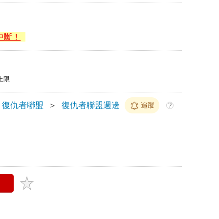
中斷！
上限
復仇者聯盟
＞
復仇者聯盟週邊
追蹤
?