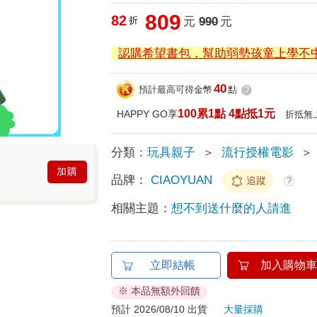
809
82
折
元
990
元
認購希望書包，幫助弱勢孩童上學不
40
預計最高可得金幣
點
?
100累1點 4點抵1元
HAPPY GO享
折抵無
分類：
玩具親子
＞
流行授權電影
＞
加購
品牌：
CIAOYUAN
追蹤
?
相關主題：
想不到送什麼的人請進
立即結帳
加入購物車
※ 本品無額外回饋
預計 2026/08/10 出貨
大量採購