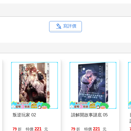
寫評價
叛逆玩家 02
請解開故事謎底 05
221
221
79
折
特價
元
79
折
特價
元