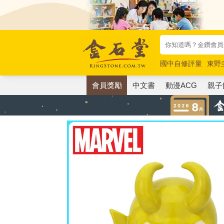
國中自修評量
東野
唯紅花綻放
奧德賽
會員獎勵
中文書
動漫ACG
親子