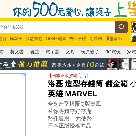
圭吾
楊双子
公益書包
16647續集
吉伊卡哇
高希均
通靈藥師
路邊攤新作
馬斯克
玩具總動員5
超慢跑
館
英文書
雜誌
電子書
文具
玩具親子
3C電玩
家
【日本正版授權商品】
洛基 造型存錢筒 儲金箱 
英雄 MARVEL
全身造型搭配Q版畫風
替你將錢存好存滿
幣孔適用50元硬幣
日本正版授權商品