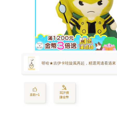
呀哈★吉伊卡哇旋風再起，精選周邊看過來
寫評價
喜歡+1
賺金幣