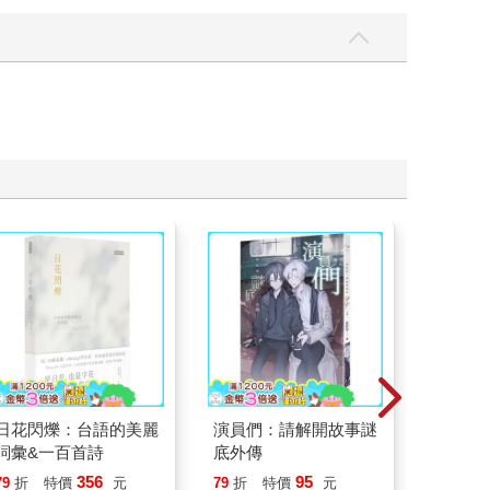
日花閃爍：台語的美麗
演員們：請解開故事謎
一本書
詞彙&一百首詩
底外傳
【漫畫
行動」
356
95
79
折
特價
元
79
折
特價
元
79
折