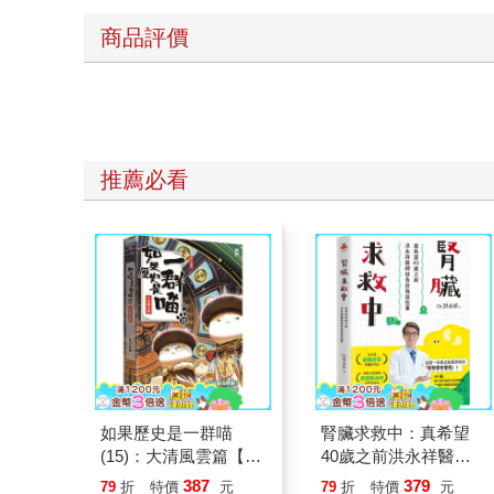
商品評價
推薦必看
如果歷史是一群喵
腎臟求救中：真希望
(15)：大清風雲篇【萌
40歲之前洪永祥醫師
貓漫畫學歷史】
就告訴我這些事
387
379
79
折
特價
元
79
折
特價
元