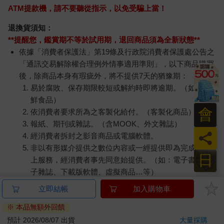
ATM提款機，請不要聽從指示，以免受騙上當！
退換貨須知：
**提醒您，鑑賞期不等於試用期，退回商品須為全新狀態**
依據「消費者保護法」第19條及行政院消費者保護處公告之
「通訊交易解除權合理例外情事適用準則」，以下商品購買
後，除商品本身有瑕疵外，將不提供7天的猶豫期：
易於腐敗、保存期限較短或解約時即將逾期。（如：生
鮮食品）
會
依消費者要求所為之客製化給付。（客製化商品）
報紙、期刊或雜誌。（含MOOK、外文雜誌）
員
經消費者拆封之影音商品或電腦軟體。
非以有形媒介提供之數位內容或一經提供即為完成之線
日
上服務，經消費者事先同意始提供。（如：電子書、電
子雜誌、下載版軟體、虛擬商品…等）
已拆封之個人衛生用品。（如：內衣褲、刮鬍刀、除毛
刀…等）
若非上列種類商品，均享有到貨7天的猶豫期（含例假
日）。