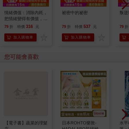
情緒價值：消除內耗，
祕密中的祕密
叛逆
把情緒變得有價值，跟
誰都能自在相處
316
537
79
折
特價
元
79
折
特價
元
79
折
加入購物車
加入購物車
您可能會喜歡
【電子書】蔬菜的理髮
日本ROHTO樂敦-
水平
店
HADALABO肌研極潤
落・