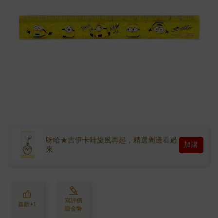
呀哈★吉伊卡哇旋風再起，精選周邊看過
加購
來
寫評價
喜歡+1
賺金幣