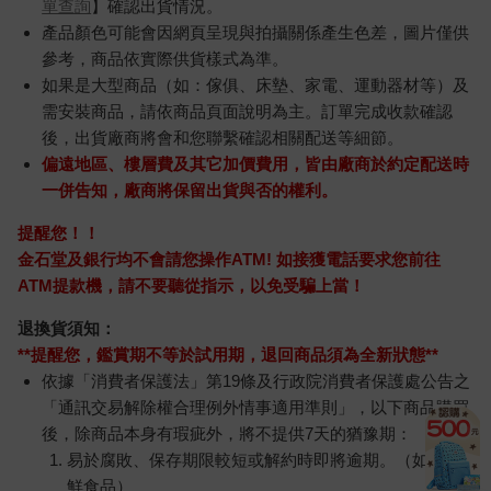
單查詢
】確認出貨情況。
產品顏色可能會因網頁呈現與拍攝關係產生色差，圖片僅供
參考，商品依實際供貨樣式為準。
如果是大型商品（如：傢俱、床墊、家電、運動器材等）及
需安裝商品，請依商品頁面說明為主。訂單完成收款確認
後，出貨廠商將會和您聯繫確認相關配送等細節。
偏遠地區、樓層費及其它加價費用，皆由廠商於約定配送時
一併告知，廠商將保留出貨與否的權利。
提醒您！！
金石堂及銀行均不會請您操作ATM! 如接獲電話要求您前往
ATM提款機，請不要聽從指示，以免受騙上當！
退換貨須知：
**提醒您，鑑賞期不等於試用期，退回商品須為全新狀態**
依據「消費者保護法」第19條及行政院消費者保護處公告之
「通訊交易解除權合理例外情事適用準則」，以下商品購買
後，除商品本身有瑕疵外，將不提供7天的猶豫期：
易於腐敗、保存期限較短或解約時即將逾期。（如：生
鮮食品）