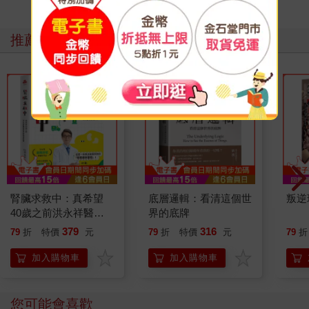
推薦必看
腎臟求救中：真希望
底層邏輯：看清這個世
叛逆
40歲之前洪永祥醫師
界的底牌
就告訴我這些事
379
316
79
折
特價
元
79
折
特價
元
79
折
加入購物車
加入購物車
您可能會喜歡