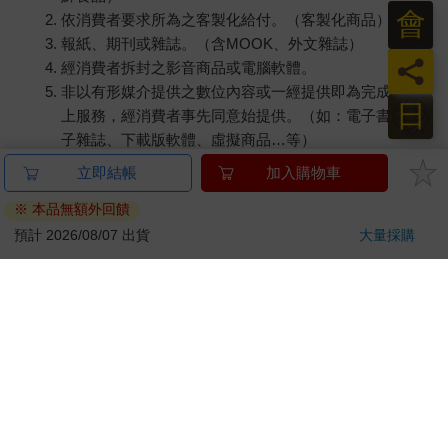
會
依消費者要求所為之客製化給付。（客製化商品）
報紙、期刊或雜誌。（含MOOK、外文雜誌）
員
經消費者拆封之影音商品或電腦軟體。
非以有形媒介提供之數位內容或一經提供即為完成之線
日
上服務，經消費者事先同意始提供。（如：電子書、電
子雜誌、下載版軟體、虛擬商品…等）
已拆封之個人衛生用品。（如：內衣褲、刮鬍刀、除毛
刀…等）
若非上列種類商品，均享有到貨7天的猶豫期（含例假
日）。
辦理退換貨時，商品（組合商品恕無法接受單獨退貨）必須
是您收到商品時的原始狀態（包含商品本體、配件、贈品、
保證書、所有附隨資料文件及原廠內外包裝…等），請勿直
接使用原廠包裝寄送，或於原廠包裝上黏貼紙張或書寫文
字。
退回商品若無法回復原狀，將請您負擔回復原狀所需費用，
嚴重時將影響您的退貨權益。