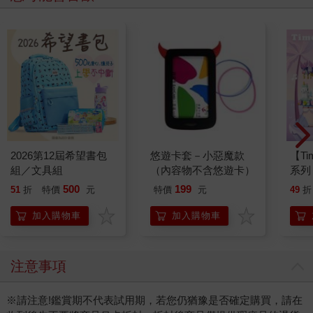
2026第12屆希望書包
悠遊卡套－小惡魔款
【T
組／文具組
（內容物不含悠遊卡）
系列
禮物
500
199
51
折
特價
元
特價
元
49
折
加入購物車
加入購物車
注意事項
※請注意!鑑賞期不代表試用期，若您仍猶豫是否確定購買，請在