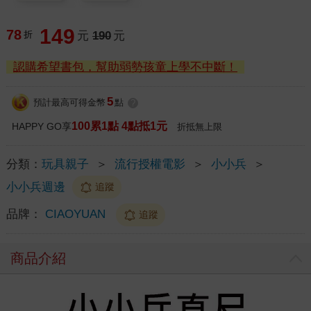
149
78
折
元
190
元
認購希望書包，幫助弱勢孩童上學不中斷！
5
預計最高可得金幣
點
?
100累1點 4點抵1元
HAPPY GO享
折抵無上限
分類：
玩具親子
＞
流行授權電影
＞
小小兵
＞
小小兵週邊
追蹤
品牌：
CIAOYUAN
追蹤
商品介紹