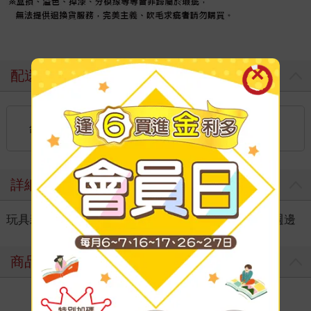
配送方式
國內宅配：本島（廠商出貨）
台灣
到店取貨：
不限金額免運費
詳細資料
玩具親子
＞
流行授權電影
＞
小小兵
＞
小小兵週邊
商品評價
寫評價