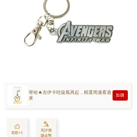
呀哈★吉伊卡哇旋風再起，精選周邊看過
加購
來
寫評價
喜歡+1
賺金幣