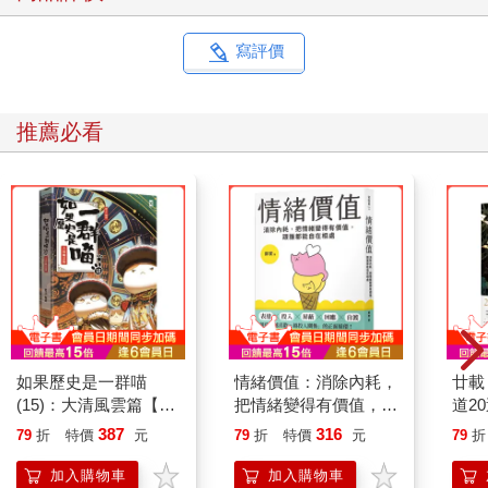
寫評價
推薦必看
如果歷史是一群喵
情緒價值：消除內耗，
廿載
(15)：大清風雲篇【萌
把情緒變得有價值，跟
道2
貓漫畫學歷史】
誰都能自在相處
387
316
79
折
特價
元
79
折
特價
元
79
折
加入購物車
加入購物車