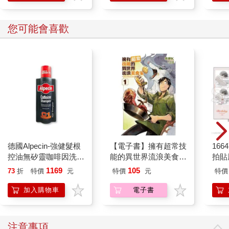
您可能會喜歡
德國Alpecin-強健髮根
【電子書】擁有超常技
1664
控油無矽靈咖啡因洗髮
能的異世界流浪美食家
拍貼
凝露375ml/瓶-C1強健
(1)
1169
105
73
折
特價
元
特價
元
特價
髮根(護髮洗髮精/男士
調理頭皮洗髮液/0矽靈
加入購物車
電子書
滋潤洗頭髮水/一般髮
質適用)
注意事項