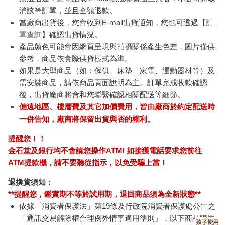
消該筆訂單，並且全額退款。
當廠商出貨後，您會收到E-mail出貨通知，您也可透過【
訂
單查詢
】確認出貨情況。
產品顏色可能會因網頁呈現與拍攝關係產生色差，圖片僅供
參考，商品依實際供貨樣式為準。
如果是大型商品（如：傢俱、床墊、家電、運動器材等）及
需安裝商品，請依商品頁面說明為主。訂單完成收款確認
後，出貨廠商將會和您聯繫確認相關配送等細節。
偏遠地區、樓層費及其它加價費用，皆由廠商於約定配送時
一併告知，廠商將保留出貨與否的權利。
提醒您！！
金石堂及銀行均不會請您操作ATM! 如接獲電話要求您前往
ATM提款機，請不要聽從指示，以免受騙上當！
退換貨須知：
**提醒您，鑑賞期不等於試用期，退回商品須為全新狀態**
依據「消費者保護法」第19條及行政院消費者保護處公告之
「通訊交易解除權合理例外情事適用準則」，以下商品購買