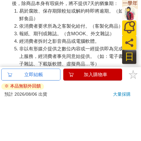
後，除商品本身有瑕疵外，將不提供7天的猶豫期：
易於腐敗、保存期限較短或解約時即將逾期。（如：生
鮮食品）
依消費者要求所為之客製化給付。（客製化商品）
報紙、期刊或雜誌。（含MOOK、外文雜誌）
員
經消費者拆封之影音商品或電腦軟體。
非以有形媒介提供之數位內容或一經提供即為完成之線
日
上服務，經消費者事先同意始提供。（如：電子書、電
子雜誌、下載版軟體、虛擬商品…等）
已拆封之個人衛生用品。（如：內衣褲、刮鬍刀、除毛
立即結帳
加入購物車
刀…等）
※ 本品無額外回饋
若非上列種類商品，均享有到貨7天的猶豫期（含例假
日）。
預計 2026/08/06 出貨
大量採購
辦理退換貨時，商品（組合商品恕無法接受單獨退貨）必須
是您收到商品時的原始狀態（包含商品本體、配件、贈品、
保證書、所有附隨資料文件及原廠內外包裝…等），請勿直
接使用原廠包裝寄送，或於原廠包裝上黏貼紙張或書寫文
字。
退回商品若無法回復原狀，將請您負擔回復原狀所需費用，