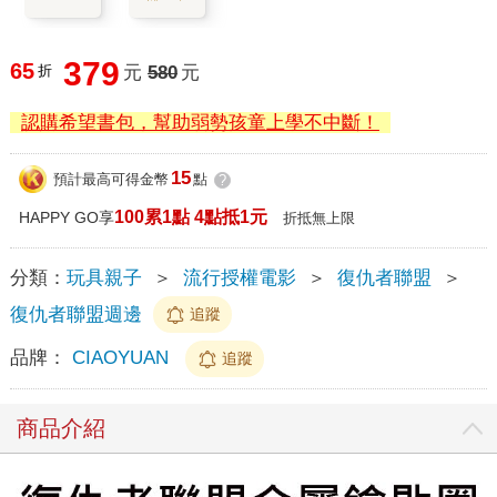
379
65
折
元
580
元
認購希望書包，幫助弱勢孩童上學不中斷！
15
預計最高可得金幣
點
?
100累1點 4點抵1元
HAPPY GO享
折抵無上限
分類：
玩具親子
＞
流行授權電影
＞
復仇者聯盟
＞
復仇者聯盟週邊
追蹤
品牌：
CIAOYUAN
追蹤
商品介紹