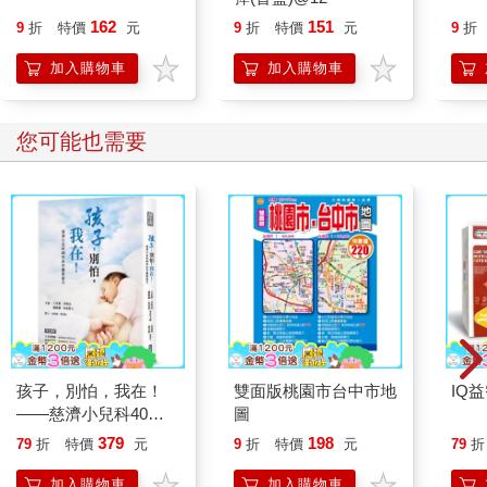
162
151
9
折
特價
元
9
折
特價
元
9
折
加入購物車
加入購物車
您可能也需要
孩子，別怕，我在！
雙面版桃園市台中市地
IQ
——慈濟小兒科40年
圖
的守護與接力
379
198
79
折
特價
元
9
折
特價
元
79
折
加入購物車
加入購物車