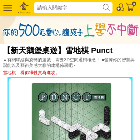
0
【新天鵝堡桌遊】雪地棋 Punct
▲有關聯結與旋轉的遊戲，需要3D空間邏輯概念！ ■發揮你的智慧與
潛能以及藝術美感大膽的建構佈署吧～
雪地棋—看似犧牲實為進攻。