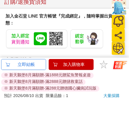
訂購/退換貨須知
加入金石堂 LINE 官方帳號『完成綁定』，隨時掌握出貨動
態：
商品運送說明：
立即結帳
加入購物車
本公司所提供的產品配送區域範圍目前僅限台灣本島。注
意！收件地址請勿為郵政信箱。
※ 新天鵝堡8月滿額贈-滿1888元贈鯊魚警報桌遊
商品將由廠商透過貨運或是郵局寄送。消費者訂購之商品若
※ 新天鵝堡8月滿額贈-滿2888元贈拯救童話
無法送達，經電話或 E-mail無法聯繫逾三天者，本公司將取
※ 新天鵝堡8月滿額贈-滿288元贈德國心臟病試玩版
消該筆訂單，並且全額退款。
預計 2026/08/10 出貨
限量品餘：1
大量採購
當廠商出貨後，您會收到E-mail出貨通知，您也可透過【
訂
單查詢
】確認出貨情況。
產品顏色可能會因網頁呈現與拍攝關係產生色差，圖片僅供
參考，商品依實際供貨樣式為準。
如果是大型商品（如：傢俱、床墊、家電、運動器材等）及