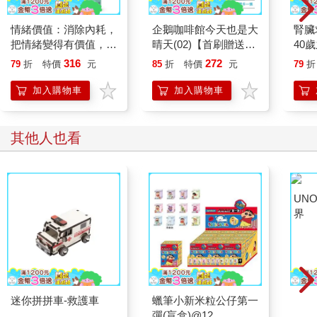
情緒價值：消除內耗，
企鵝咖啡館今天也是大
腎臟
把情緒變得有價值，跟
晴天(02)【首刷贈送
40
誰都能自在相處
「謹賀新年」收藏卡】
就告
316
272
79
折
特價
元
85
折
特價
元
79
折
加入購物車
加入購物車
其他人也看
迷你拼拼車-救護車
蠟筆小新米粒公仔第一
UN
彈(盲盒)@12
界