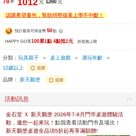
1012
78
折
元
1290
元
認購希望書包，幫助弱勢孩童上學不中斷！
50
預計最高可得金幣
點
?
100累1點 4點抵1元
HAPPY GO享
折抵無上限
分類：
玩具親子
＞
桌上遊戲
＞
適玩年齡
＞
12歲以上
追蹤
品牌：
新天鵝堡
追蹤
活動訊息
金石堂 Ｘ 新天鵝堡 2026年7-8月門巿桌遊體驗活
動，邀您一起來玩！
點我查看活動門巿及場次！
新天鵝堡桌遊全品項5折起再享滿額贈!