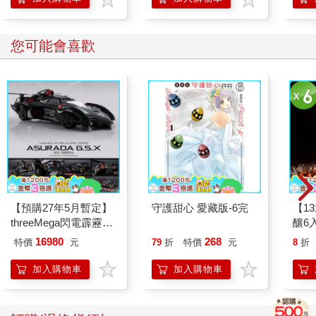
您可能會喜歡
【預購27年5月暫定】
守護甜心 愛藏版-6完
【1
threeMega閃電霹靂車
釀6入
VA Hi-SPEC UNITED
16980
268
特價
元
79
折
特價
元
8
折
阿斯拉 G.S.X RS
SIREN 黑色限定
加入購物車
加入購物車