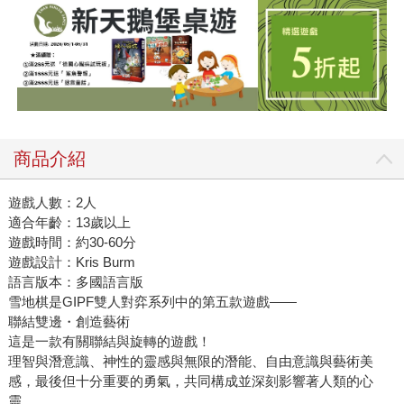
商品介紹
遊戲人數：2人
適合年齡：13歲以上
遊戲時間：約30-60分
遊戲設計：Kris Burm
語言版本：多國語言版
雪地棋是GIPF雙人對弈系列中的第五款遊戲——
聯結雙邊・創造藝術
這是一款有關聯結與旋轉的遊戲！
理智與潛意識、神性的靈感與無限的潛能、自由意識與藝術美
感，最後但十分重要的勇氣，共同構成並深刻影響著人類的心
靈。