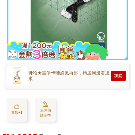
呀哈★吉伊卡哇旋風再起，精選周邊看過
加購
來
寫評價
喜歡+1
賺金幣