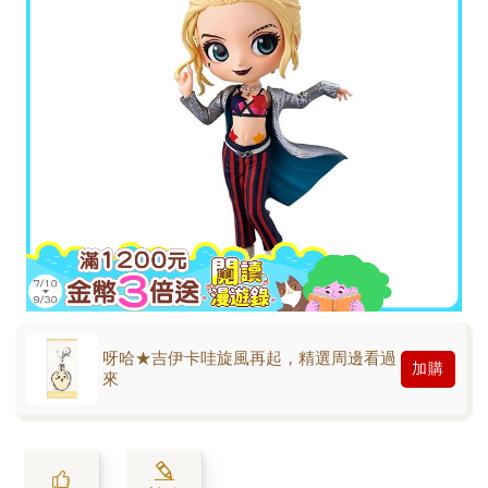
呀哈★吉伊卡哇旋風再起，精選周邊看過
加購
來