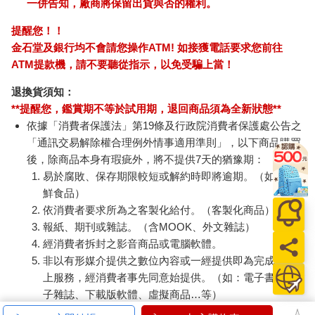
一併告知，廠商將保留出貨與否的權利。
提醒您！！
金石堂及銀行均不會請您操作ATM! 如接獲電話要求您前往
ATM提款機，請不要聽從指示，以免受騙上當！
退換貨須知：
**提醒您，鑑賞期不等於試用期，退回商品須為全新狀態**
依據「消費者保護法」第19條及行政院消費者保護處公告之
「通訊交易解除權合理例外情事適用準則」，以下商品購買
後，除商品本身有瑕疵外，將不提供7天的猶豫期：
易於腐敗、保存期限較短或解約時即將逾期。（如：生
鮮食品）
依消費者要求所為之客製化給付。（客製化商品）
報紙、期刊或雜誌。（含MOOK、外文雜誌）
經消費者拆封之影音商品或電腦軟體。
非以有形媒介提供之數位內容或一經提供即為完成之線
上服務，經消費者事先同意始提供。（如：電子書、電
子雜誌、下載版軟體、虛擬商品…等）
已拆封之個人衛生用品。（如：內衣褲、刮鬍刀、除毛