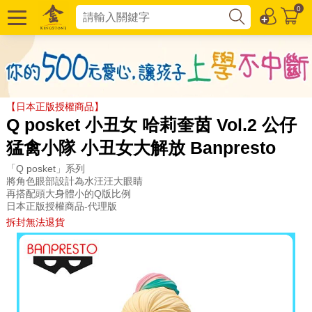
0
【日本正版授權商品】
Q posket 小丑女 哈莉奎茵 Vol.2 公仔
猛禽小隊 小丑女大解放 Banpresto
「Q posket」系列
將角色眼部設計為水汪汪大眼睛
再搭配頭大身體小的Q版比例
日本正版授權商品-代理版
拆封無法退貨