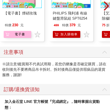
【電子書】煙硝玫瑰
PHILIPS 飛利浦 有線
【艾
鍵盤滑鼠組 SPT6254
除穢
平安
230
379
特價
元
特價
元
75
折
499
抹草
另有
電子書
加入購物車
注意事項
※請注意!鑑賞期不代表試用期，若您仍猶豫是否確定購買，請在
收到後先不要將商品吊卡拆封。拆封後商品僅提供瑕疵品的退貨
服務，謝謝!
訂購/退換貨須知
加入金石堂 LINE 官方帳號『完成綁定』，隨時掌握出貨動
態：