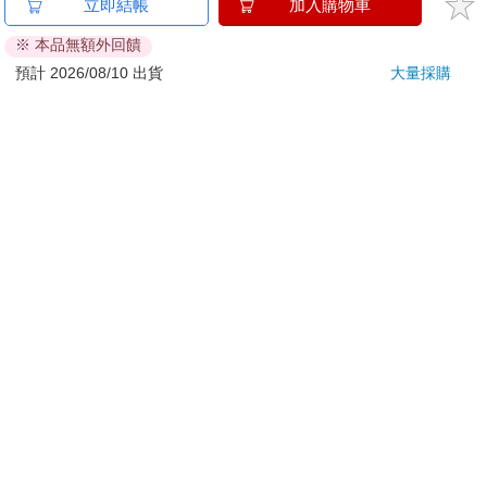
立即結帳
加入購物車
刀…等）
※ 本品無額外回饋
若非上列種類商品，均享有到貨7天的猶豫期（含例假
日）。
預計 2026/08/10 出貨
大量採購
辦理退換貨時，商品（組合商品恕無法接受單獨退貨）必須
是您收到商品時的原始狀態（包含商品本體、配件、贈品、
保證書、所有附隨資料文件及原廠內外包裝…等），請勿直
接使用原廠包裝寄送，或於原廠包裝上黏貼紙張或書寫文
字。
退回商品若無法回復原狀，將請您負擔回復原狀所需費用，
嚴重時將影響您的退貨權益。