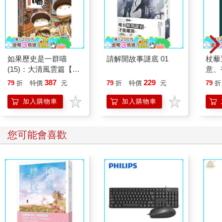
如果歷史是一群喵
請解開故事謎底 01
杖藜
(15)：大清風雲篇【萌
意、
貓漫畫學歷史】
恭談
387
229
79
折
特價
元
79
折
特價
元
79
折
想
加入購物車
加入購物車
您可能會喜歡