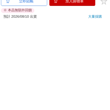
立即結帳
加入購物車
刀…等）
※ 本品無額外回饋
若非上列種類商品，均享有到貨7天的猶豫期（含例假
日）。
預計 2026/08/10 出貨
大量採購
辦理退換貨時，商品（組合商品恕無法接受單獨退貨）必須
是您收到商品時的原始狀態（包含商品本體、配件、贈品、
保證書、所有附隨資料文件及原廠內外包裝…等），請勿直
接使用原廠包裝寄送，或於原廠包裝上黏貼紙張或書寫文
字。
退回商品若無法回復原狀，將請您負擔回復原狀所需費用，
嚴重時將影響您的退貨權益。