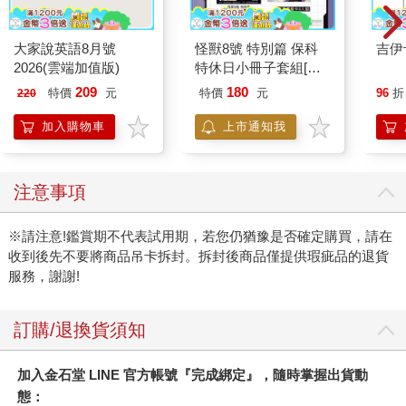
大家說英語8月號
怪獸8號 特別篇 保科
吉伊
2026(雲端加值版)
特休日小冊子套組[限
加購]
209
180
特價
元
特價
元
96
折
220
加入購物車
上市通知我
注意事項
※請注意!鑑賞期不代表試用期，若您仍猶豫是否確定購買，請在
收到後先不要將商品吊卡拆封。拆封後商品僅提供瑕疵品的退貨
服務，謝謝!
訂購/退換貨須知
加入金石堂 LINE 官方帳號『完成綁定』，隨時掌握出貨動
態：