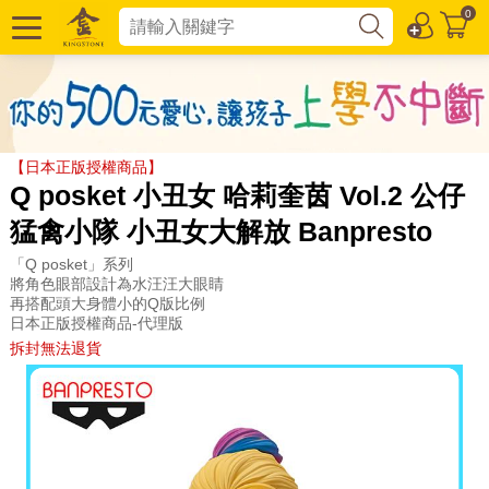
0
【日本正版授權商品】
Q posket 小丑女 哈莉奎茵 Vol.2 公仔
猛禽小隊 小丑女大解放 Banpresto
「Q posket」系列
將角色眼部設計為水汪汪大眼睛
再搭配頭大身體小的Q版比例
日本正版授權商品-代理版
拆封無法退貨