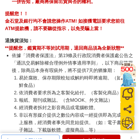
一併告知，廠商將保留出貨與否的權利。
提醒您！！
金石堂及銀行均不會請您操作ATM! 如接獲電話要求您前往
ATM提款機，請不要聽從指示，以免受騙上當！
退換貨須知：
**提醒您，鑑賞期不等於試用期，退回商品須為全新狀態**
依據「消費者保護法」第19條及行政院消費者保護處公告之
「通訊交易解除權合理例外情事適用準則」，以下商品購買
後，除商品本身有瑕疵外，將不提供7天的猶豫期：
易於腐敗、保存期限較短或解約時即將逾期。（如：生
鮮食品）
依消費者要求所為之客製化給付。（客製化商品）
報紙、期刊或雜誌。（含MOOK、外文雜誌）
經消費者拆封之影音商品或電腦軟體。
非以有形媒介提供之數位內容或一經提供即為完成之線
上服務，經消費者事先同意始提供。（如：電子書、電
子雜誌、下載版軟體、虛擬商品…等）
已拆封之個人衛生用品。（如：內衣褲、刮鬍刀、除毛