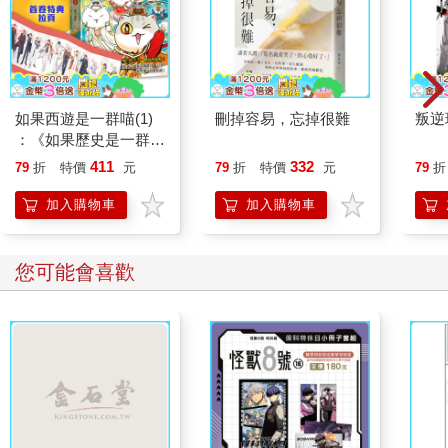
如果西遊是一群喵(1)
刪掉容易，忘掉很難
叛逆
：《如果歷史是一群
喵》作者最新力作，附
411
332
79
折
特價
元
79
折
特價
元
79
折
【首卷特典】拉頁
加入購物車
加入購物車
您可能會喜歡