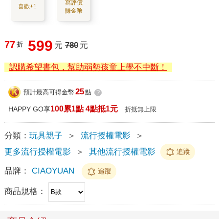
寫評價
喜歡+1
賺金幣
599
77
折
元
780
元
認購希望書包，幫助弱勢孩童上學不中斷！
25
預計最高可得金幣
點
?
100累1點 4點抵1元
HAPPY GO享
折抵無上限
分類：
玩具親子
＞
流行授權電影
＞
更多流行授權電影
＞
其他流行授權電影
追蹤
品牌：
CIAOYUAN
追蹤
商品規格：