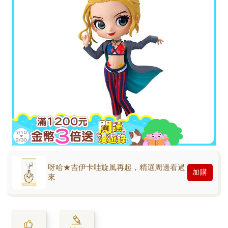
呀哈★吉伊卡哇旋風再起，精選周邊看過
加購
來