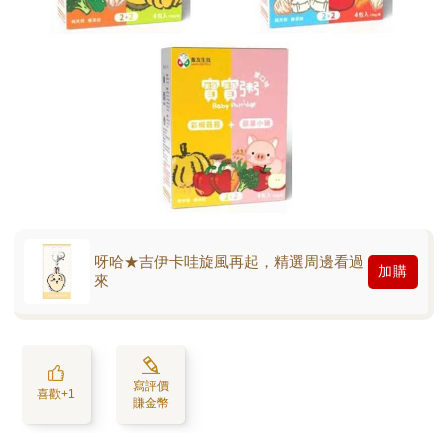
呀哈★吉伊卡哇旋風再起，精選周邊看過
加購
來
寫評價
喜歡+1
賺金幣