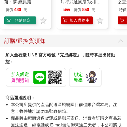
落・夢-總集篇
吋壁式通風扇(吸排風
之空
機)
樂部 
480
850
特價
元
特價
元
特價
1499
Par
預購限定
加入購物車
訂購/退換貨須知
加入金石堂 LINE 官方帳號『完成綁定』，隨時掌握出貨動
態：
商品運送說明：
本公司所提供的產品配送區域範圍目前僅限台灣本島。注
意！收件地址請勿為郵政信箱。
商品將由廠商透過貨運或是郵局寄送。消費者訂購之商品若
無法送達，經電話或 E-mail無法聯繫逾三天者，本公司將取