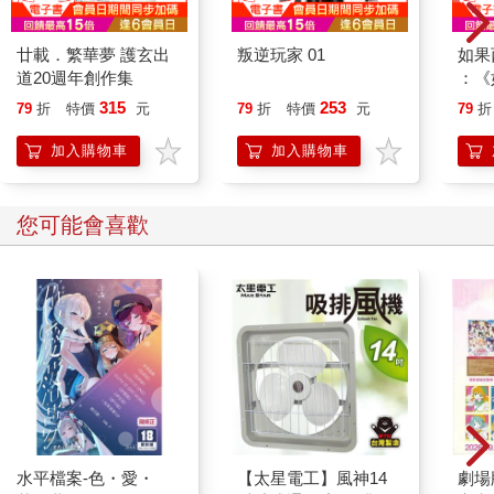
廿載．繁華夢 護玄出
叛逆玩家 01
如果
道20週年創作集
：《
喵》
315
253
79
折
特價
元
79
折
特價
元
79
折
【首
加入購物車
加入購物車
您可能會喜歡
水平檔案-色・愛・
【太星電工】風神14
劇場版