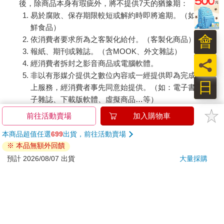
後，除商品本身有瑕疵外，將不提供7天的猶豫期：
易於腐敗、保存期限較短或解約時即將逾期。（如：生
鮮食品）
會
依消費者要求所為之客製化給付。（客製化商品）
報紙、期刊或雜誌。（含MOOK、外文雜誌）
員
經消費者拆封之影音商品或電腦軟體。
非以有形媒介提供之數位內容或一經提供即為完成之線
日
上服務，經消費者事先同意始提供。（如：電子書、電
子雜誌、下載版軟體、虛擬商品…等）
已拆封之個人衛生用品。（如：內衣褲、刮鬍刀、除毛
前往活動賣場
加入購物車
刀…等）
本商品超值任選
699
出貨，前往活動賣場
若非上列種類商品，均享有到貨7天的猶豫期（含例假
※ 本品無額外回饋
日）。
預計 2026/08/07 出貨
大量採購
辦理退換貨時，商品（組合商品恕無法接受單獨退貨）必須
是您收到商品時的原始狀態（包含商品本體、配件、贈品、
保證書、所有附隨資料文件及原廠內外包裝…等），請勿直
接使用原廠包裝寄送，或於原廠包裝上黏貼紙張或書寫文
字。
退回商品若無法回復原狀，將請您負擔回復原狀所需費用，