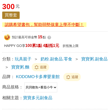
300
元
買整套
認購希望書包，幫助弱勢孩童上學不中斷！
15
預計最高可得金幣
點
?
100累1點 4點抵1元
HAPPY GO享
折抵無上限
分類：
玩具親子
＞
奶粉.副食品.零食
＞
寶寶粥.副食品
＞
寶寶粥.麵
追蹤
品牌：
KODOMO卡多摩嬰童館
追蹤
商品規格：
相關主題：
寶寶多元副食品