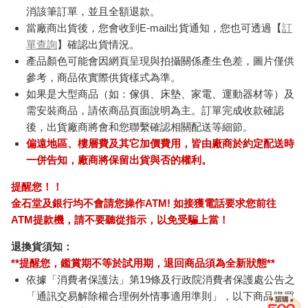
消該筆訂單，並且全額退款。
當廠商出貨後，您會收到E-mail出貨通知，您也可透過【
訂
單查詢
】確認出貨情況。
產品顏色可能會因網頁呈現與拍攝關係產生色差，圖片僅供
參考，商品依實際供貨樣式為準。
如果是大型商品（如：傢俱、床墊、家電、運動器材等）及
需安裝商品，請依商品頁面說明為主。訂單完成收款確認
後，出貨廠商將會和您聯繫確認相關配送等細節。
偏遠地區、樓層費及其它加價費用，皆由廠商於約定配送時
一併告知，廠商將保留出貨與否的權利。
提醒您！！
金石堂及銀行均不會請您操作ATM! 如接獲電話要求您前往
ATM提款機，請不要聽從指示，以免受騙上當！
退換貨須知：
**提醒您，鑑賞期不等於試用期，退回商品須為全新狀態**
依據「消費者保護法」第19條及行政院消費者保護處公告之
「通訊交易解除權合理例外情事適用準則」，以下商品購買