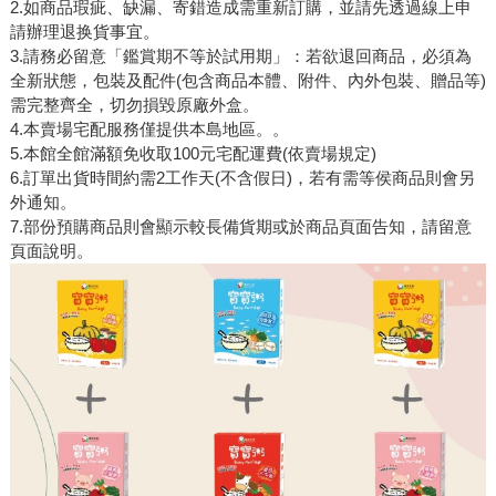
2.如商品瑕疵、缺漏、寄錯造成需重新訂購，並請先透過線上申
請辦理退换貨事宜。
3.請務必留意「鑑賞期不等於試用期」：若欲退回商品，必須為
全新狀態，包裝及配件(包含商品本體、附件、內外包裝、贈品等)
需完整齊全，切勿損毀原廠外盒。
4.本賣場宅配服務僅提供本島地區。。
5.本館全館滿額免收取100元宅配運費(依賣場規定)
6.訂單出貨時間約需2工作天(不含假日)，若有需等侯商品則會另
外通知。
7.部份預購商品則會顯示較長備貨期或於商品頁面告知，請留意
頁面說明。