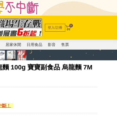
0
登入/註冊
電
居家休閒
日用食品
影音
售票
 100g 寶寶副食品 烏龍麵 7M
中斷！