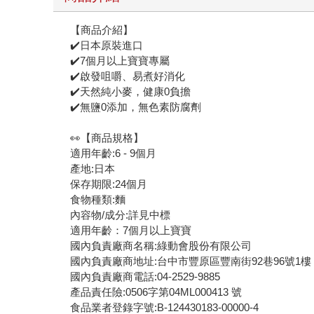
【商品介紹】
✔️日本原裝進口
✔️7個月以上寶寶專屬
✔️啟發咀嚼、易煮好消化
✔️天然純小麥，健康0負擔
✔️無鹽0添加，無色素防腐劑
👀【商品規格】
適用年齡:6 - 9個月
產地:日本
保存期限:24個月
食物種類:麵
內容物/成分:詳見中標
適用年齡：7個月以上寶寶
國內負責廠商名稱:綠動會股份有限公司
國內負責廠商地址:台中市豐原區豐南街92巷96號1樓
國內負責廠商電話:04-2529-9885
產品責任險:0506字第04ML000413 號
食品業者登錄字號:B-124430183-00000-4