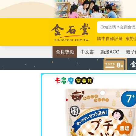
國中自修評量
東野
唯紅花綻放
奧德賽
會員獎勵
中文書
動漫ACG
親子