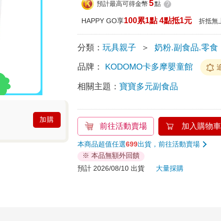
5
預計最高可得金幣
點
?
100累1點 4點抵1元
HAPPY GO享
折抵無
分類：
玩具親子
＞
奶粉.副食品.零食
品牌：
KODOMO卡多摩嬰童館
相關主題：
寶寶多元副食品
加購
前往活動賣場
加入購物車
本商品超值任選
699
出貨，前往活動賣場
※ 本品無額外回饋
預計 2026/08/10 出貨
大量採購