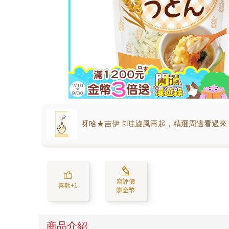
呀哈★吉伊卡哇旋風再起，精選周邊看過來
寫評價
喜歡+1
賺金幣
商品介紹