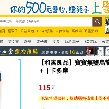
圭吾
楊双子
公益書包
16647續集
吉伊卡哇
高希均
通靈藥師
路邊攤新作
馬斯克
玩具總動員5
超慢跑
館
英文書
雜誌
電子書
文具
玩具親子
3C電玩
家
【和寓良品】寶寶無鹽烏龍麵
＋｜卡多摩
115
元
認購希望書包，幫助弱勢孩童上學不