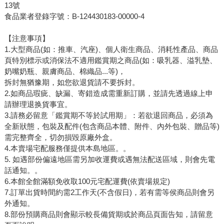
13號
食品業者登錄字號：B-124430183-00000-4
【注意事項】
1.大型商品(如：推車、汽座)、個人衛生商品、消耗性產品、商品
頁特別標示或消保法不適用鑑賞期之商品(如：吸乳器、溢乳墊、
奶嘴奶瓶、親膚商品、棉織品...等)，
拆封無猶豫期，如您欲退貨請不要拆封。
2.如商品瑕疵、缺漏、寄錯造成需重新訂購，並請先透過線上申
請辦理退换貨事宜。
3.請務必留意「鑑賞期不等於試用期」：若欲退回商品，必須為
全新狀態，包裝及配件(包含商品本體、附件、內外包裝、贈品等)
需完整齊全，切勿損毀原廠外盒。
4.本賣場宅配服務僅提供本島地區。。
5. 如遇部份偏遠地區需另加收運費或遇無法配送區域，則會先電
話通知。。
6.本館全館滿額免收取100元宅配運費(依賣場規定)
7.訂單出貨時間約需2工作天(不含假日)，若有需等侯商品則會另
外通知。
8.部份預購商品則會顯示較長備貨期或於商品頁面告知，請留意