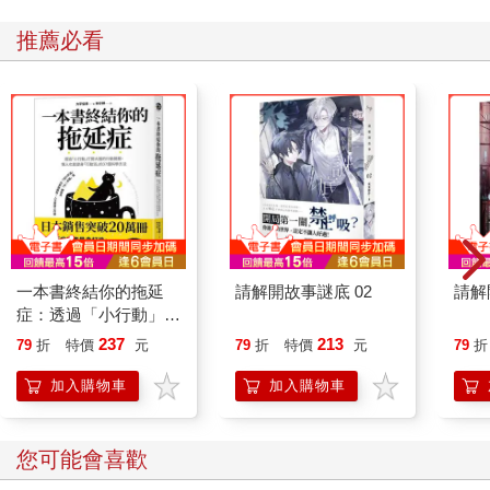
推薦必看
一本書終結你的拖延
請解開故事謎底 02
請解
症：透過「小行動」打
開大腦的行動開關，懶
237
213
79
折
特價
元
79
折
特價
元
79
折
人也能變身「行動派」
的37個科學方法
加入購物車
加入購物車
您可能會喜歡