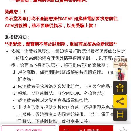
一併告知，廠商將保留出貨與否的權利。
提醒您！！
金石堂及銀行均不會請您操作ATM! 如接獲電話要求您前往
ATM提款機，請不要聽從指示，以免受騙上當！
退換貨須知：
**提醒您，鑑賞期不等於試用期，退回商品須為全新狀態**
依據「消費者保護法」第19條及行政院消費者保護處公告之
「通訊交易解除權合理例外情事適用準則」，以下商品購買
後，除商品本身有瑕疵外，將不提供7天的猶豫期：
易於腐敗、保存期限較短或解約時即將逾期。（如：生
鮮食品）
會
依消費者要求所為之客製化給付。（客製化商品）
報紙、期刊或雜誌。（含MOOK、外文雜誌）
員
經消費者拆封之影音商品或電腦軟體。
非以有形媒介提供之數位內容或一經提供即為完成之線
日
上服務，經消費者事先同意始提供。（如：電子書、電
子雜誌、下載版軟體、虛擬商品…等）
已拆封之個人衛生用品。（如：內衣褲、刮鬍刀、除毛