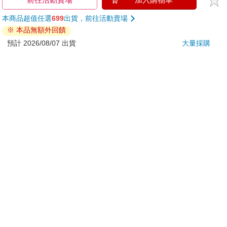
刀…等）
若非上列種類商品，均享有到貨7天的猶豫期（含例假
日）。
辦理退換貨時，商品（組合商品恕無法接受單獨退貨）必須
是您收到商品時的原始狀態（包含商品本體、配件、贈品、
保證書、所有附隨資料文件及原廠內外包裝…等），請勿直
接使用原廠包裝寄送，或於原廠包裝上黏貼紙張或書寫文
字。
退回商品若無法回復原狀，將請您負擔回復原狀所需費用，
嚴重時將影響您的退貨權益。
前往活動賣場
加入購物車
本商品超值任選
699
出貨，前往活動賣場