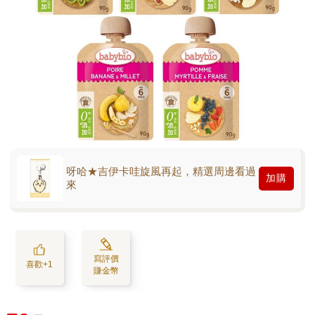
呀哈★吉伊卡哇旋風再起，精選周邊看過
加購
來
寫評價
喜歡+1
賺金幣