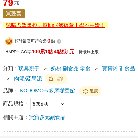
79
元
買整套
認購希望書包，幫助弱勢孩童上學不中斷！
0
預計最高可得金幣
點
?
100累1點 4點抵1元
HAPPY GO享
折抵無上限
分類：
玩具親子
＞
奶粉.副食品.零食
＞
寶寶粥.副食品
＞
肉泥/蔬果泥
追蹤
品牌：
KODOMO卡多摩嬰童館
追蹤
商品規格：
相關主題：
寶寶多元副食品