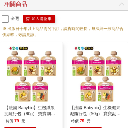
相關商品
全選
加入購物車
※ 出版日十年以上商品需另下訂，調貨時間較長，無法與一般商品合
併結帳，敬請見諒。
【法國 Babybio】生機纖果
【法國 Babybio】生機纖果
泥隨行包（90g） 寶寶副食
泥隨行包（90g） 寶寶副食
品 纖果泥 9種口味任選 6M
品 纖果泥 9種口味任選 6M
79
79
特價
元
特價
元
＋
＋