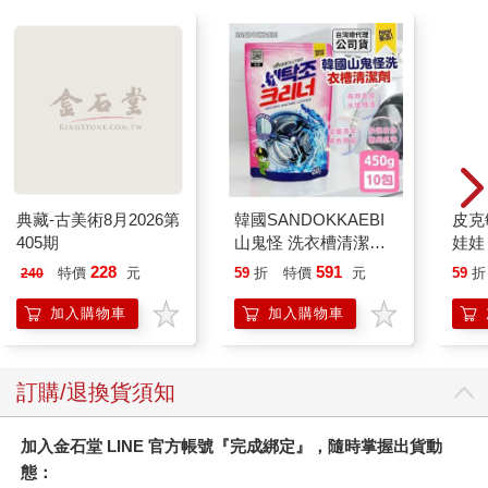
典藏-古美術8月2026第
韓國SANDOKKAEBI
皮克
405期
山鬼怪 洗衣槽清潔劑
娃娃
450公克-10包組
子 
228
591
特價
元
59
折
特價
元
59
折
240
克敏
Pik
加入購物車
加入購物車
易
訂購/退換貨須知
加入金石堂 LINE 官方帳號『完成綁定』，隨時掌握出貨動
態：