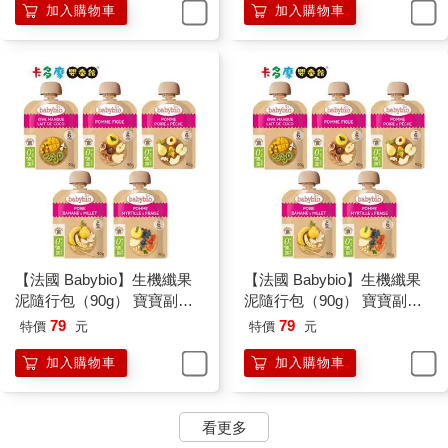
加入購物車
加入購物車
【法國 Babybio】生機纖果
【法國 Babybio】生機纖果
泥隨行包（90g） 寶寶副食
泥隨行包（90g） 寶寶副食
品 纖果泥 9種口味任選 6M
品 纖果泥 9種口味任選 6M
79
79
特價
元
特價
元
＋
＋
加入購物車
加入購物車
看更多