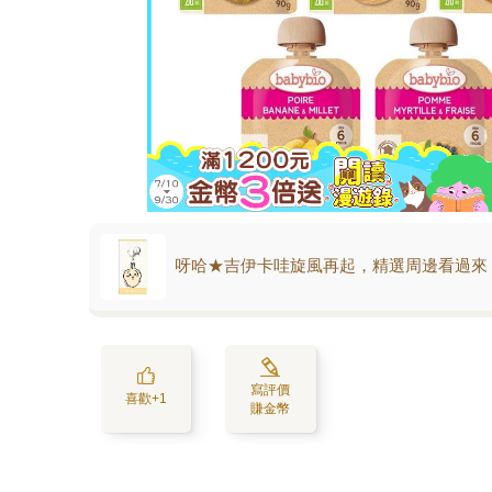
呀哈★吉伊卡哇旋風再起，精選周邊看過來
寫評價
喜歡+1
賺金幣