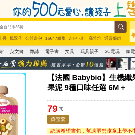
圭吾
楊双子
公益書包
16647續集
吉伊卡哇
高希均
通靈藥師
路邊攤新作
馬斯克
玩具總動員5
超慢跑
館
英文書
雜誌
電子書
文具
玩具親子
3C電玩
家
【法國 Babybio】生機
果泥 9種口味任選 6M＋
79
元
買整套
認購希望書包，幫助弱勢孩童上學不