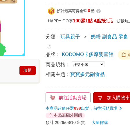
0
預計最高可得金幣
點
?
100累1點 4點抵1元
HAPPY GO享
折抵無
分類：
玩具親子
＞
奶粉.副食品.零食
?
品牌：
KODOMO卡多摩嬰童館
商品規格：
加購
相關主題：
寶寶多元副食品
前往活動賣場
加入購物車
本商品超值任選
699
出貨，前往活動賣場
※ 本品無額外回饋
預計 2026/08/10 出貨
大量採購