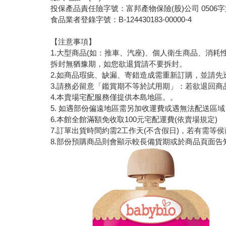
投保產品責任險字號：富邦產物保險(股)公司 0506字第0
食品業者登錄字號：B-124430183-00000-4
【注意事項】
1.大型商品(如：推車、汽座)、個人衛生商品、消耗
拆封無猶豫期，如您欲退貨請不要拆封。
2.如商品瑕疵、缺漏、寄錯造成需重新訂購，並請
3.請務必留意「鑑賞期不等於試用期」：若欲退回商
4.本賣場宅配服務僅提供本島地區。。
5. 如遇部份偏遠地區需另加收運費或遇無法配送區
6.本館全館滿額免收取100元宅配運費(依賣場規定)
7.訂單出貨時間約需2工作天(不含假日)，若有需等
8.部份預購商品則會顯示較長備貨期或於商品頁面告