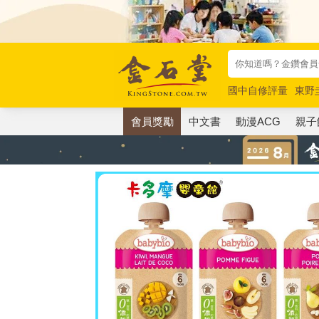
國中自修評量
東野
唯紅花綻放
奧德賽
會員獎勵
中文書
動漫ACG
親子