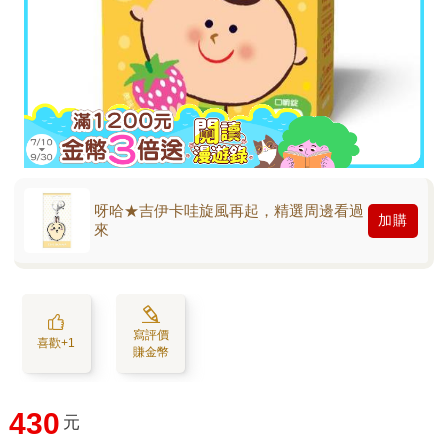
呀哈★吉伊卡哇旋風再起，精選周邊看過
加購
來
寫評價
喜歡+1
賺金幣
430
元