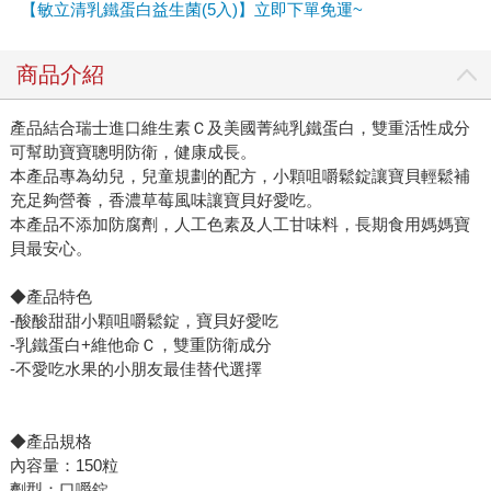
【敏立清乳鐵蛋白益生菌(5入)】立即下單免運~
商品介紹
產品結合瑞士進口維生素Ｃ及美國菁純乳鐵蛋白，雙重活性成分
可幫助寶寶聰明防衛，健康成長。
本產品專為幼兒，兒童規劃的配方，小顆咀嚼鬆錠讓寶貝輕鬆補
充足夠營養，香濃草莓風味讓寶貝好愛吃。
本產品不添加防腐劑，人工色素及人工甘味料，長期食用媽媽寶
貝最安心。
◆產品特色
-酸酸甜甜小顆咀嚼鬆錠，寶貝好愛吃
-乳鐵蛋白+維他命Ｃ，雙重防衛成分
-不愛吃水果的小朋友最佳替代選擇
◆產品規格
內容量：150粒
劑型：口嚼錠