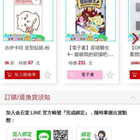
吉伊卡哇 造型貼紙-粉
【電子書】星喵醫生
【O
4─ 聽聽我的煩惱吧-假
重體
期挑戰
212
67
231
96
折
特價
元
特價
元
2980
電動
2210
加入購物車
電子書
訂購/退換貨須知
加入金石堂 LINE 官方帳號『完成綁定』，隨時掌握出貨動
態：