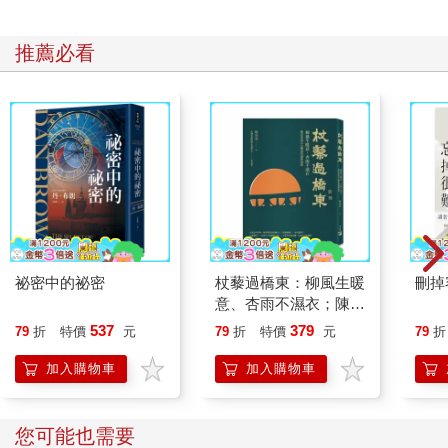
推薦必看
祕密中的祕密
杖藜過橋東：柳風生暖
刪掉
意、杏雨不濕衣；陳亮
恭談以心轉境的適齡漫
537
379
79
折
特價
元
79
折
特價
元
79
折
想
加入購物車
加入購物車
您可能也需要