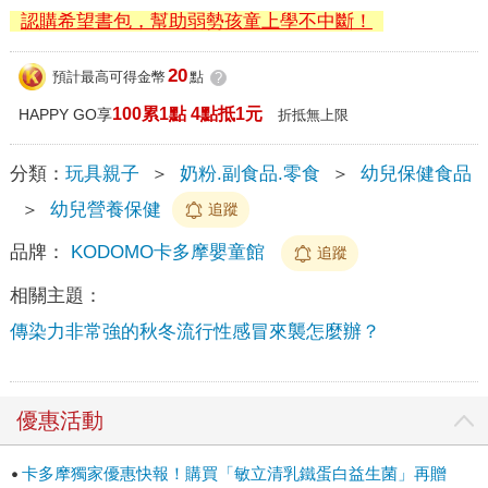
認購希望書包，幫助弱勢孩童上學不中斷！
20
預計最高可得金幣
點
?
100累1點 4點抵1元
HAPPY GO享
折抵無上限
分類：
玩具親子
＞
奶粉.副食品.零食
＞
幼兒保健食品
＞
幼兒營養保健
追蹤
品牌：
KODOMO卡多摩嬰童館
追蹤
相關主題：
傳染力非常強的秋冬流行性感冒來襲怎麼辦？
優惠活動
卡多摩獨家優惠快報！購買「敏立清乳鐵蛋白益生菌」再贈