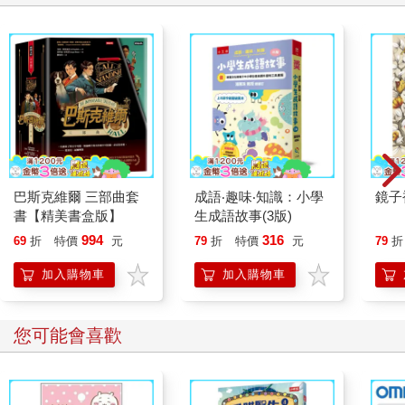
巴斯克維爾 三部曲套
成語‧趣味‧知識：小學
鏡子
書【精美書盒版】
生成語故事(3版)
994
316
69
折
特價
元
79
折
特價
元
79
折
加入購物車
加入購物車
您可能會喜歡