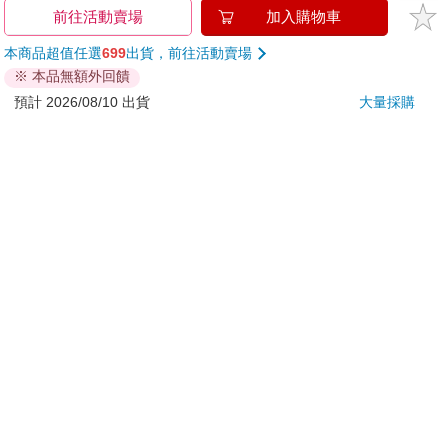
金石堂及銀行均不會請您操作ATM! 如接獲電話要求您前往
前往活動賣場
加入購物車
ATM提款機，請不要聽從指示，以免受騙上當！
本商品超值任選
699
出貨，前往活動賣場
※ 本品無額外回饋
退換貨須知：
**提醒您，鑑賞期不等於試用期，退回商品須為全新狀態**
預計 2026/08/10 出貨
大量採購
依據「消費者保護法」第19條及行政院消費者保護處公告之
「通訊交易解除權合理例外情事適用準則」，以下商品購買
後，除商品本身有瑕疵外，將不提供7天的猶豫期：
易於腐敗、保存期限較短或解約時即將逾期。（如：生
鮮食品）
依消費者要求所為之客製化給付。（客製化商品）
報紙、期刊或雜誌。（含MOOK、外文雜誌）
經消費者拆封之影音商品或電腦軟體。
非以有形媒介提供之數位內容或一經提供即為完成之線
上服務，經消費者事先同意始提供。（如：電子書、電
子雜誌、下載版軟體、虛擬商品…等）
已拆封之個人衛生用品。（如：內衣褲、刮鬍刀、除毛
刀…等）
若非上列種類商品，均享有到貨7天的猶豫期（含例假