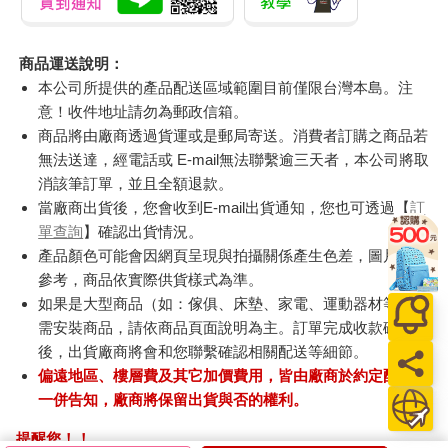
商品運送說明：
本公司所提供的產品配送區域範圍目前僅限台灣本島。注
意！收件地址請勿為郵政信箱。
商品將由廠商透過貨運或是郵局寄送。消費者訂購之商品若
無法送達，經電話或 E-mail無法聯繫逾三天者，本公司將取
消該筆訂單，並且全額退款。
當廠商出貨後，您會收到E-mail出貨通知，您也可透過【
訂
單查詢
】確認出貨情況。
產品顏色可能會因網頁呈現與拍攝關係產生色差，圖片僅供
參考，商品依實際供貨樣式為準。
如果是大型商品（如：傢俱、床墊、家電、運動器材等）及
需安裝商品，請依商品頁面說明為主。訂單完成收款確認
後，出貨廠商將會和您聯繫確認相關配送等細節。
偏遠地區、樓層費及其它加價費用，皆由廠商於約定配送時
一併告知，廠商將保留出貨與否的權利。
提醒您！！