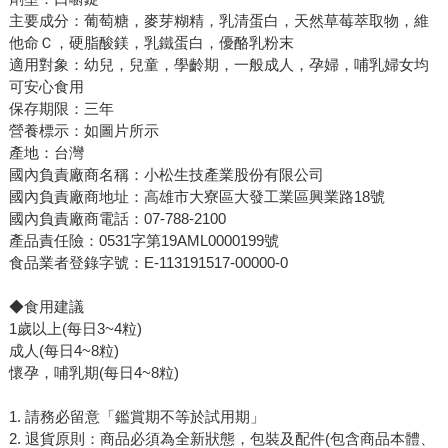
主要成分：葡萄糖，麥芽糊精，乳清蛋白，天然草莓萃取物，維
他命Ｃ，硬脂酸鎂，乳鐵蛋白，優酪乳粉末
​​​​​​​適用對象：幼兒，兒童，學齡期，一般成人，孕婦，哺乳婦女均
可安心食用
保存期限：三年
營養標示：如圖片所示
產地：台灣
國內負責廠商名稱：小松生技產業股份有限公司
國內負責廠商地址：高雄市大寮區大發工業區興業路18號
國內負責廠商電話：07-788-2100
產品責任險：0531字第19AML0000199號
食品業者登錄字號：E-113191517-00000-0
◆食用建議
1歲以上(每日3~4粒)
成人(每日4~8粒)
懷孕，哺乳期(每日4~8粒)
1. 請務必留意「鑑賞期不等於試用期」
2. 退貨原則：商品必須為全新狀態，包裝及配件(包含商品本體、