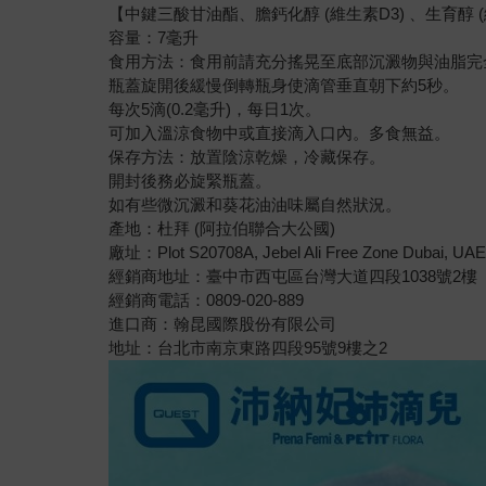
【中鍵三酸甘油酯、膽鈣化醇 (維生素D3) 、生育醇 (維
容量：7毫升
食用方法：食用前請充分搖晃至底部沉澱物與油脂完
瓶蓋旋開後緩慢倒轉瓶身使滴管垂直朝下約5秒。
每次5滴(0.2毫升)，每日1次。
可加入溫涼食物中或直接滴入口內。多食無益。
保存方法：放置陰涼乾燥，冷藏保存。
開封後務必旋緊瓶蓋。
如有些微沉澱和葵花油油味屬自然狀況。
產地：杜拜 (阿拉伯聯合大公國)
廠址：Plot S20708A, Jebel Ali Free Zone Dubai, UA
經銷商地址：臺中市西屯區台灣大道四段1038號2樓
經銷商電話：0809-020-889
進口商：翰昆國際股份有限公司
地址：台北市南京東路四段95號9樓之2