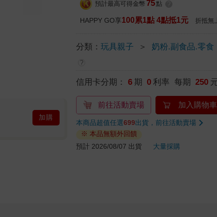
75
預計最高可得金幣
點
?
100累1點 4點抵1元
HAPPY GO享
折抵無
分類：
玩具親子
＞
奶粉.副食品.零食
?
信用卡分期：
6
期
0
利率 每期
250
前往活動賣場
加入購物車
加購
本商品超值任選
699
出貨，前往活動賣場
※ 本品無額外回饋
預計 2026/08/07 出貨
大量採購