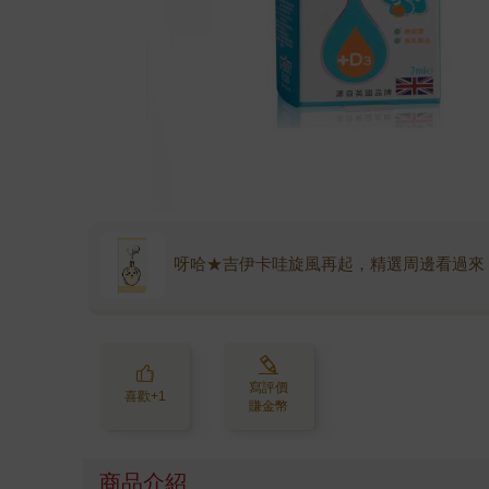
呀哈★吉伊卡哇旋風再起，精選周邊看過來
寫評價
喜歡+1
賺金幣
商品介紹