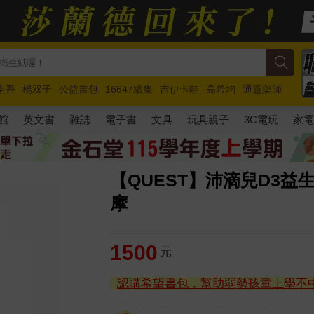
圭吾
楊双子
公益書包
16647續集
吉伊卡哇
高希均
通靈藥師
路邊攤新作
馬斯克
玩具總動員5
超慢跑
館
英文書
雜誌
電子書
文具
玩具親子
3C電玩
家
【QUEST】沛滴兒D3益
摩
1500
元
認購希望書包，幫助弱勢孩童上學不