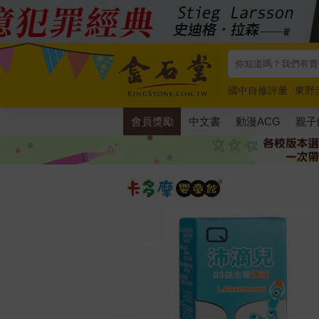
國中自修評量
東野
唯紅花綻放
奧德賽
會員獎勵
中文書
動漫ACG
親子