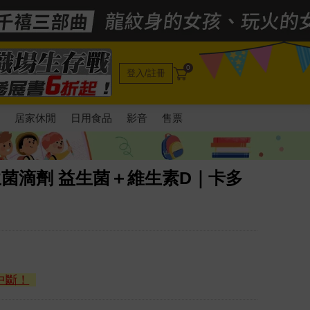
0
登入/註冊
電
居家休閒
日用食品
影音
售票
生菌滴劑 益生菌＋維生素D｜卡多
中斷！