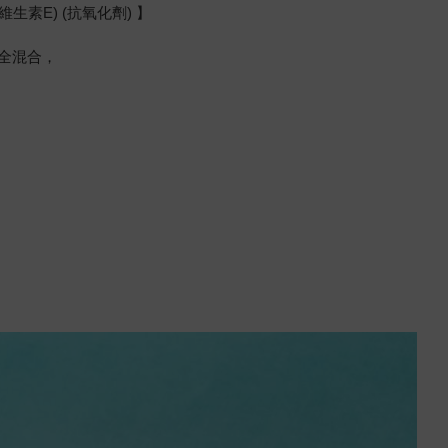
生素E) (抗氧化劑) 】
全混合，
E