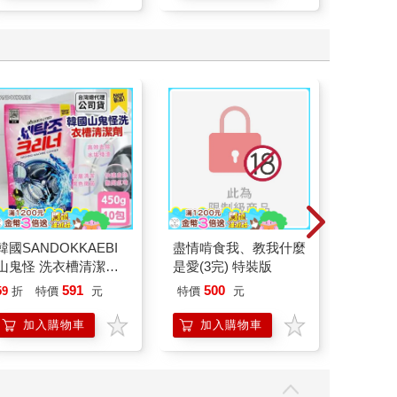
韓國SANDOKKAEBI
盡情啃食我、教我什麼
黃明志 
山鬼怪 洗衣槽清潔劑
是愛(3完) 特裝版
450公克-10包組
591
500
58
59
折
特價
元
特價
元
特價
加入購物車
加入購物車
加