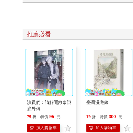
推薦必看
演員們：請解開故事謎
臺灣漫遊錄
底外傳
95
300
79
折
特價
元
79
折
特價
元
加入購物車
加入購物車