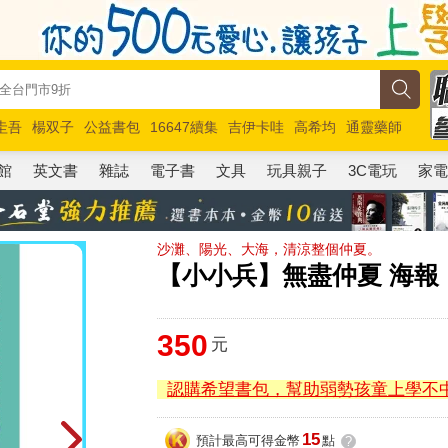
圭吾
楊双子
公益書包
16647續集
吉伊卡哇
高希均
通靈藥師
路邊攤新作
馬斯克
玩具總動員5
超慢跑
館
英文書
雜誌
電子書
文具
玩具親子
3C電玩
家
沙灘、陽光、大海，清涼整個仲夏。
【小小兵】無盡仲夏 海報
350
元
認購希望書包，幫助弱勢孩童上學不
15
預計最高可得金幣
點
?