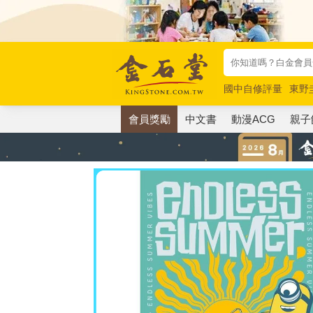
國中自修評量
東野
唯紅花綻放
奧德賽
會員獎勵
中文書
動漫ACG
親子