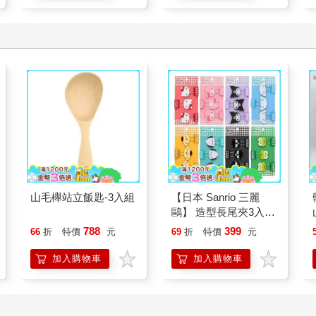
山毛櫸站立飯匙-3入組
【日本 Sanrio 三麗
鷗】 造型長尾夾3入組
(8款可選) 凱蒂貓 Hello
788
399
66
折
特價
元
69
折
特價
元
Kitty 庫洛米 布丁狗 酷
企鵝
加入購物車
加入購物車