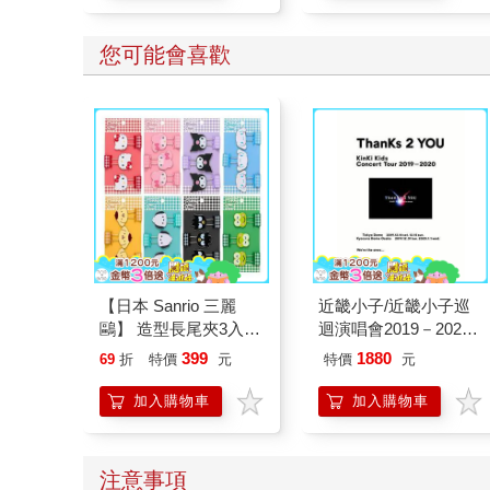
您可能會喜歡
【日本 Sanrio 三麗
近畿小子/近畿小子巡
鷗】 造型長尾夾3入組
迴演唱會2019－2020
(8款可選) 凱蒂貓 Hello
ThanKs 2 YOU 藍光初
399
1880
69
折
特價
元
特價
元
Kitty 庫洛米 布丁狗 酷
回版（3Blu－ray）
企鵝
加入購物車
加入購物車
注意事項