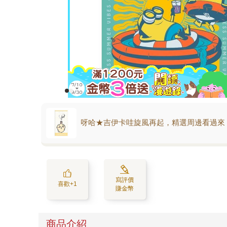
呀哈★吉伊卡哇旋風再起，精選周邊看過來
寫評價
喜歡+1
賺金幣
商品介紹