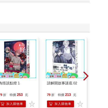
為怪談點燈 1
請解開故事謎底 02
特殊傳說Ⅲ
253
213
79
折
特價
元
79
折
特價
元
79
折
加入購物車
加入購物車
加