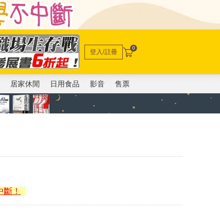
0
登入/註冊
電
居家休閒
日用食品
影音
售票
中斷！