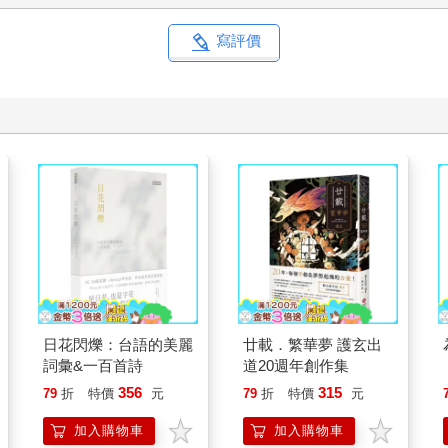
寫評價
日花閃爍：台語的美麗
廿載．繁華夢 護玄出
詞彙&一百首詩
道20週年創作集
356
315
79
折
特價
元
79
折
特價
元
加入購物車
加入購物車