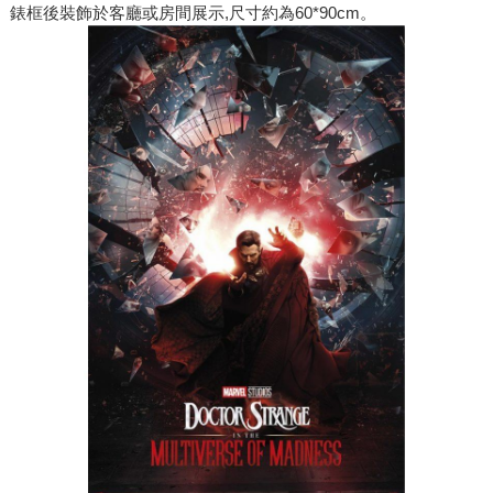
錶框後裝飾於客廳或房間展示,尺寸約為60*90cm。