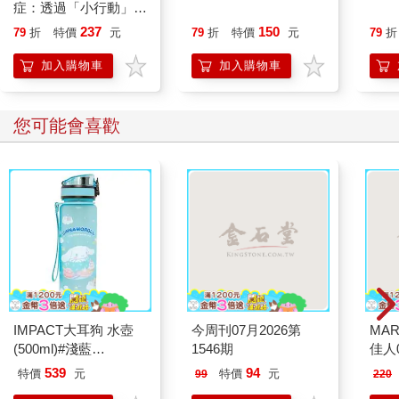
症：透過「小行動」打
開大腦的行動開關，懶
237
150
79
折
特價
元
79
折
特價
元
79
折
人也能變身「行動派」
的37個科學方法
加入購物車
加入購物車
您可能會喜歡
IMPACT大耳狗 水壺
今周刊07月2026第
MAR
(500ml)#淺藍
1546期
佳人0
IMCMB01LB
539
94
特價
元
特價
元
99
220