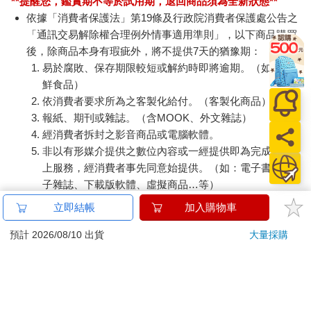
**提醒您，鑑賞期不等於試用期，退回商品須為全新狀態**
依據「消費者保護法」第19條及行政院消費者保護處公告之
「通訊交易解除權合理例外情事適用準則」，以下商品購買
後，除商品本身有瑕疵外，將不提供7天的猶豫期：
易於腐敗、保存期限較短或解約時即將逾期。（如：生
鮮食品）
依消費者要求所為之客製化給付。（客製化商品）
報紙、期刊或雜誌。（含MOOK、外文雜誌）
經消費者拆封之影音商品或電腦軟體。
非以有形媒介提供之數位內容或一經提供即為完成之線
上服務，經消費者事先同意始提供。（如：電子書、電
子雜誌、下載版軟體、虛擬商品…等）
已拆封之個人衛生用品。（如：內衣褲、刮鬍刀、除毛
立即結帳
加入購物車
刀…等）
若非上列種類商品，均享有到貨7天的猶豫期（含例假
預計 2026/08/10 出貨
大量採購
日）。
辦理退換貨時，商品（組合商品恕無法接受單獨退貨）必須
是您收到商品時的原始狀態（包含商品本體、配件、贈品、
保證書、所有附隨資料文件及原廠內外包裝…等），請勿直