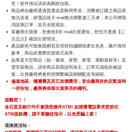
意！收件地址請勿為郵政信箱。
商品將由廠商透過貨運或是郵局寄送。消費者訂購之商品若
無法送達，經電話或 E-mail無法聯繫逾三天者，本公司將取
消該筆訂單，並且全額退款。
當廠商出貨後，您會收到E-mail出貨通知，您也可透過【
訂
單查詢
】確認出貨情況。
產品顏色可能會因網頁呈現與拍攝關係產生色差，圖片僅供
參考，商品依實際供貨樣式為準。
如果是大型商品（如：傢俱、床墊、家電、運動器材等）及
需安裝商品，請依商品頁面說明為主。訂單完成收款確認
後，出貨廠商將會和您聯繫確認相關配送等細節。
偏遠地區、樓層費及其它加價費用，皆由廠商於約定配送時
一併告知，廠商將保留出貨與否的權利。
提醒您！！
金石堂及銀行均不會請您操作ATM! 如接獲電話要求您前往
ATM提款機，請不要聽從指示，以免受騙上當！
退換貨須知：