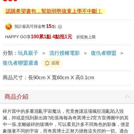
認購希望書包，幫助弱勢孩童上學不中斷！
15
預計最高可得金幣
點
?
100累1點 4點抵1元
HAPPY GO享
折抵無上限
分類：
玩具親子
＞
流行授權電影
＞
復仇者聯盟
＞
復仇者聯盟週邊
追蹤
商品尺寸：
長90cm X 寬60cm X 高0.1cm
商品介紹
碎片當中的多重混亂宇宙魔法，究竟會讓這場瘋狂混亂陷入毀
滅，抑或是找到新出路?此張海報為奇異博士2官方宣傳圖中的其
中一張.支離破碎的玻璃中，可以看見許多不同角色的影像，便是
象徵著不同的宇宙，而奇異博士正努力拯救這失控的一切。適合