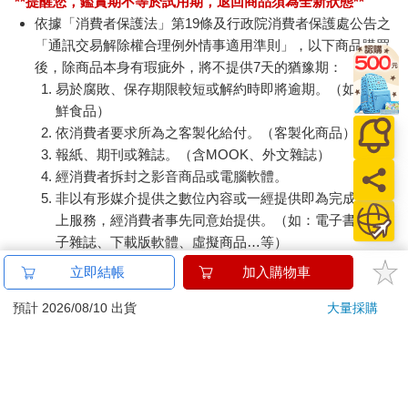
**提醒您，鑑賞期不等於試用期，退回商品須為全新狀態**
依據「消費者保護法」第19條及行政院消費者保護處公告之
「通訊交易解除權合理例外情事適用準則」，以下商品購買
後，除商品本身有瑕疵外，將不提供7天的猶豫期：
易於腐敗、保存期限較短或解約時即將逾期。（如：生
鮮食品）
依消費者要求所為之客製化給付。（客製化商品）
報紙、期刊或雜誌。（含MOOK、外文雜誌）
經消費者拆封之影音商品或電腦軟體。
非以有形媒介提供之數位內容或一經提供即為完成之線
上服務，經消費者事先同意始提供。（如：電子書、電
子雜誌、下載版軟體、虛擬商品…等）
已拆封之個人衛生用品。（如：內衣褲、刮鬍刀、除毛
立即結帳
加入購物車
刀…等）
若非上列種類商品，均享有到貨7天的猶豫期（含例假
預計 2026/08/10 出貨
大量採購
日）。
辦理退換貨時，商品（組合商品恕無法接受單獨退貨）必須
是您收到商品時的原始狀態（包含商品本體、配件、贈品、
保證書、所有附隨資料文件及原廠內外包裝…等），請勿直