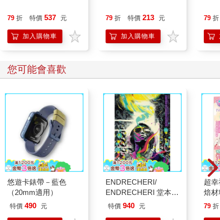
537
213
79
折
特價
元
79
折
特價
元
79
折
加入購物車
加入購物車
您可能會喜歡
悠遊卡錶帶－藍色
ENDRECHERI/
超幸
（20mm適用）
ENDRECHERI 堂本
焙材
剛 2019巡迴演唱會
愛配
490
940
特價
元
特價
元
79
折
/DVD初回版