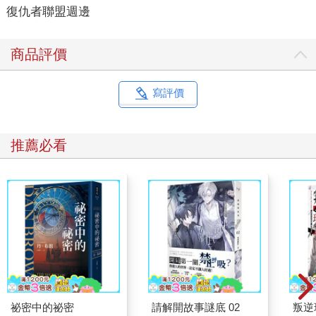
復仇者聯盟週邊
商品評價
寫評價
推薦必看
祕密中的祕密
請解開故事謎底 02
叛逆