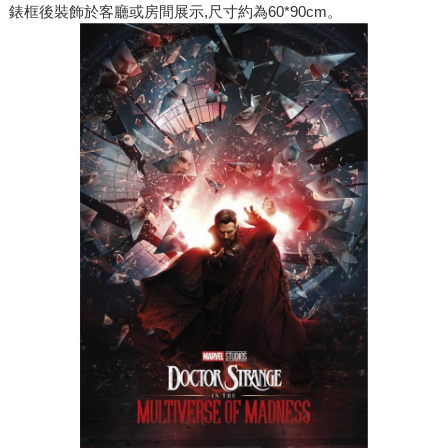
錶框後裝飾於客廳或房間展示,尺寸約為60*90cm。