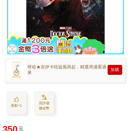
呀哈★吉伊卡哇旋風再起，精選周邊看過
加購
來
寫評價
喜歡+1
賺金幣
350
元