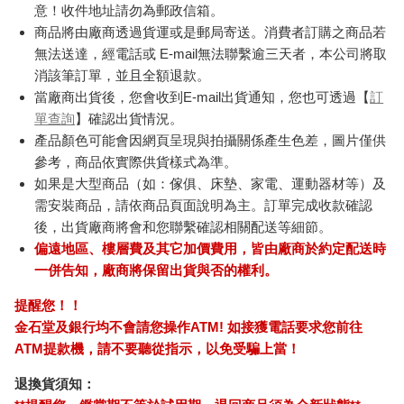
意！收件地址請勿為郵政信箱。
商品將由廠商透過貨運或是郵局寄送。消費者訂購之商品若
無法送達，經電話或 E-mail無法聯繫逾三天者，本公司將取
消該筆訂單，並且全額退款。
當廠商出貨後，您會收到E-mail出貨通知，您也可透過【
訂
單查詢
】確認出貨情況。
產品顏色可能會因網頁呈現與拍攝關係產生色差，圖片僅供
參考，商品依實際供貨樣式為準。
如果是大型商品（如：傢俱、床墊、家電、運動器材等）及
需安裝商品，請依商品頁面說明為主。訂單完成收款確認
後，出貨廠商將會和您聯繫確認相關配送等細節。
偏遠地區、樓層費及其它加價費用，皆由廠商於約定配送時
一併告知，廠商將保留出貨與否的權利。
提醒您！！
金石堂及銀行均不會請您操作ATM! 如接獲電話要求您前往
ATM提款機，請不要聽從指示，以免受騙上當！
退換貨須知：