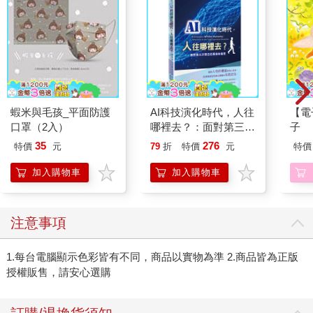
蝦米與毛孩_平面防護
AI科技演化時代，人往
【電
口罩（2入）
哪裡去？：面對第三次
子
哥白尼革命的省思
35
276
特價
元
79
折
特價
元
特價
加入購物車
加入購物車
注意事項
1.每台電腦顯示色彩皆有不同，商品以實物為準 2.商品皆為正版
授權販售，請安心選購