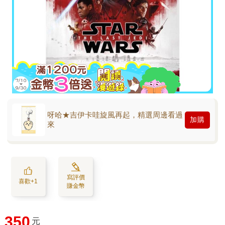
呀哈★吉伊卡哇旋風再起，精選周邊看過
加購
來
寫評價
喜歡+1
賺金幣
350
元