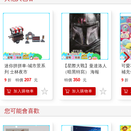
迷你拼拼車-城市景系
【星際大戰】曼達洛人
可愛
列 士林夜市
（暗黑特寫） 海報
補充
207
350
9
折
特價
元
特價
元
9
折
加入購物車
加入購物車
您可能會喜歡