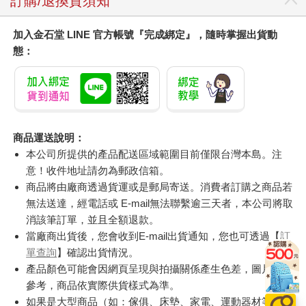
訂購/退換貨須知
加入金石堂 LINE 官方帳號『完成綁定』，隨時掌握出貨動
態：
商品運送說明：
本公司所提供的產品配送區域範圍目前僅限台灣本島。注
意！收件地址請勿為郵政信箱。
商品將由廠商透過貨運或是郵局寄送。消費者訂購之商品若
無法送達，經電話或 E-mail無法聯繫逾三天者，本公司將取
消該筆訂單，並且全額退款。
當廠商出貨後，您會收到E-mail出貨通知，您也可透過【
訂
單查詢
】確認出貨情況。
產品顏色可能會因網頁呈現與拍攝關係產生色差，圖片僅供
參考，商品依實際供貨樣式為準。
如果是大型商品（如：傢俱、床墊、家電、運動器材等）及