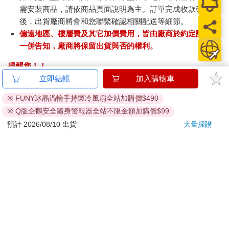
需安裝商品，請依商品頁面說明為主。訂單完成收款確認
後，出貨廠商將會和您聯繫確認相關配送等細節。
偏遠地區、樓層費及其它加價費用，皆由廠商於約定配送時
一併告知，廠商將保留出貨與否的權利。
提醒您！！
金石堂及銀行均不會請您操作ATM! 如接獲電話要求您前往
立即結帳
加入購物車
ATM提款機，請不要聽從指示，以免受騙上當！
※ FUNY冰晶渦輪手持製冷風扇全站加購價$490
退換貨須知：
※ Q版企鵝安全隨身警報器全站不限金額加購價$99
**提醒您，鑑賞期不等於試用期，退回商品須為全新狀態**
預計 2026/08/10 出貨
大量採購
依據「消費者保護法」第19條及行政院消費者保護處公告之
「通訊交易解除權合理例外情事適用準則」，以下商品購買
後，除商品本身有瑕疵外，將不提供7天的猶豫期：
易於腐敗、保存期限較短或解約時即將逾期。（如：生
鮮食品）
依消費者要求所為之客製化給付。（客製化商品）
報紙、期刊或雜誌。（含MOOK、外文雜誌）
經消費者拆封之影音商品或電腦軟體。