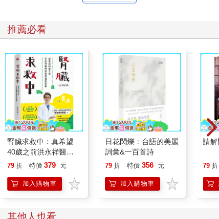
推薦必看
腎臟求救中：真希望
日花閃爍：台語的美麗
請解
40歲之前洪永祥醫師
詞彙&一百首詩
就告訴我這些事
379
356
79
折
特價
元
79
折
特價
元
79
折
加入購物車
加入購物車
其他人也看