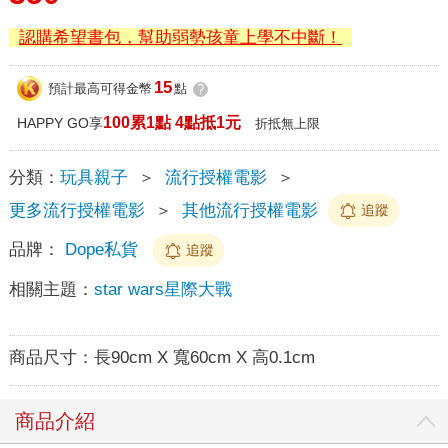
認購希望書包，幫助弱勢孩童上學不中斷！
15
預計最高可得金幣
點
?
100累1點 4點抵1元
HAPPY GO享
折抵無上限
分類：
玩具親子
＞
流行授權電影
＞
更多流行授權電影
＞
其他流行授權電影
追蹤
品牌：
Dope私貨
追蹤
相關主題：
star wars星際大戰
商品尺寸：
長90cm X 寬60cm X 高0.1cm
商品介紹