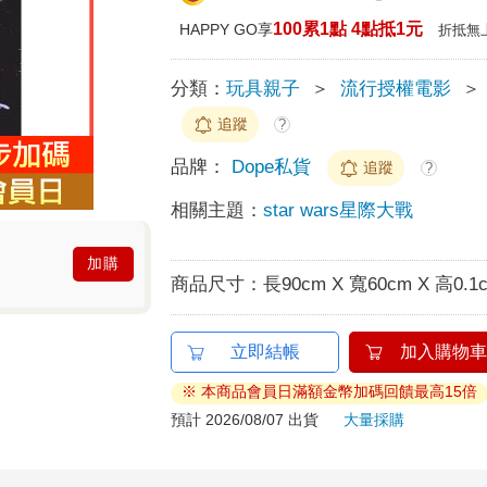
100累1點 4點抵1元
HAPPY GO享
折抵無
分類：
玩具親子
＞
流行授權電影
＞
追蹤
?
品牌：
Dope私貨
追蹤
?
相關主題：
star wars星際大戰
加購
商品尺寸：
長90cm X 寬60cm X 高0.1
立即結帳
加入購物車
※ 本商品會員日滿額金幣加碼回饋最高15倍
預計 2026/08/07 出貨
大量採購