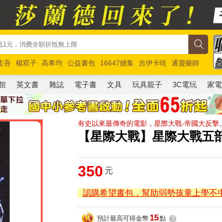
圭吾
楊双子
高希均
公益書包
16647續集
吉伊卡哇
通靈藥師
路邊攤新作
馬斯克
玩具總動員5
超慢跑
館
英文書
雜誌
電子書
文具
玩具親子
3C電玩
家
有史以來最傳奇的電影，星際大戰-帝國大反擊
【星際大戰】星際大戰五
350
元
認購希望書包，幫助弱勢孩童上學不
15
預計最高可得金幣
點
?