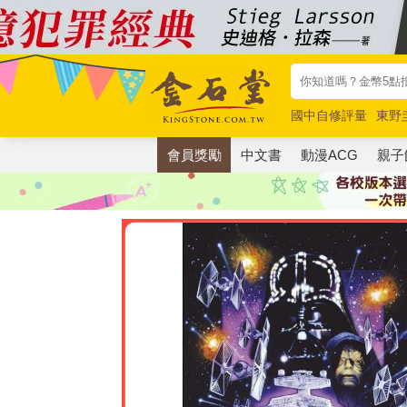
國中自修評量
東野
唯紅花綻放
奧德賽
會員獎勵
中文書
動漫ACG
親子