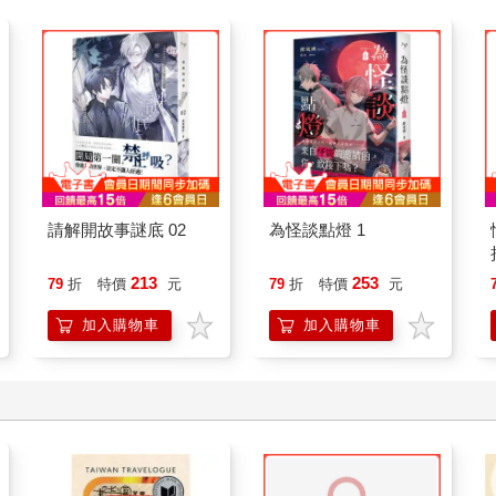
請解開故事謎底 02
為怪談點燈 1
213
253
79
折
特價
元
79
折
特價
元
加入購物車
加入購物車