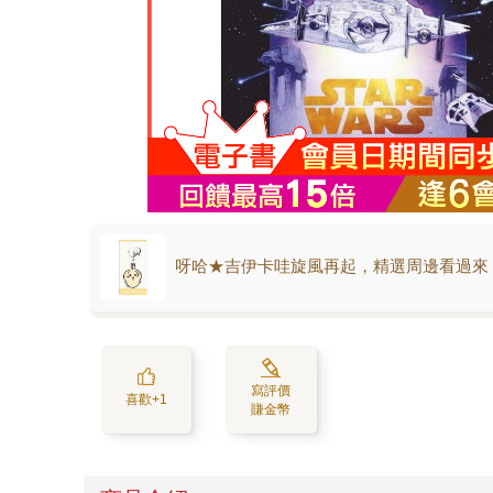
呀哈★吉伊卡哇旋風再起，精選周邊看過來
寫評價
喜歡+1
賺金幣