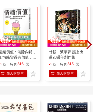
情緒價值：消除內耗，
廿載．繁華夢 護玄出
請解開故
把情緒變得有價值，跟
道20週年創作集
誰都能自在相處
316
315
79
折
特價
元
79
折
特價
元
79
折
加入購物車
加入購物車
加