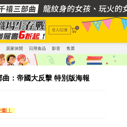
0
登入/註冊
電
居家休閒
日用食品
影音
售票
。
部曲：帝國大反擊 特別版海報
中斷！