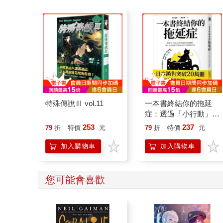
特殊傳說Ⅲ vol.11
一本書終結你的拖延
症：透過「小行動」打
開大腦的行動開關，懶
253
237
79
折
特價
元
79
折
特價
元
人也能變身「行動派」
的37個科學方法
加入購物車
加入購物車
您可能會喜歡