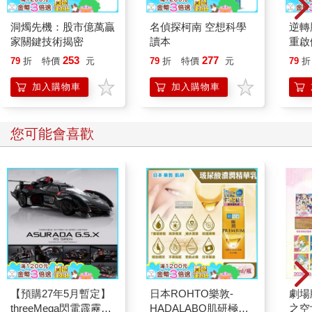
洞燭先機：股市億萬贏
名偵探柯南 空想科學
逆轉
家關鍵技術揭密
讀本
重啟
糖、
253
277
79
折
特價
元
79
折
特價
元
79
折
炎，
復力
加入購物車
加入購物車
您可能會喜歡
【預購27年5月暫定】
日本ROHTO樂敦-
劇場版
threeMega閃電霹靂車
HADALABO肌研極潤
之空