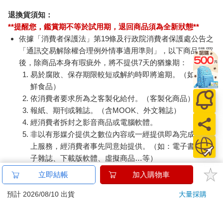
退換貨須知：
**提醒您，鑑賞期不等於試用期，退回商品須為全新狀態**
依據「消費者保護法」第19條及行政院消費者保護處公告之
「通訊交易解除權合理例外情事適用準則」，以下商品購買
後，除商品本身有瑕疵外，將不提供7天的猶豫期：
易於腐敗、保存期限較短或解約時即將逾期。（如：生
鮮食品）
依消費者要求所為之客製化給付。（客製化商品）
報紙、期刊或雜誌。（含MOOK、外文雜誌）
經消費者拆封之影音商品或電腦軟體。
非以有形媒介提供之數位內容或一經提供即為完成之線
上服務，經消費者事先同意始提供。（如：電子書、電
子雜誌、下載版軟體、虛擬商品…等）
已拆封之個人衛生用品。（如：內衣褲、刮鬍刀、除毛
立即結帳
加入購物車
刀…等）
若非上列種類商品，均享有到貨7天的猶豫期（含例假
預計 2026/08/10 出貨
大量採購
日）。
辦理退換貨時，商品（組合商品恕無法接受單獨退貨）必須