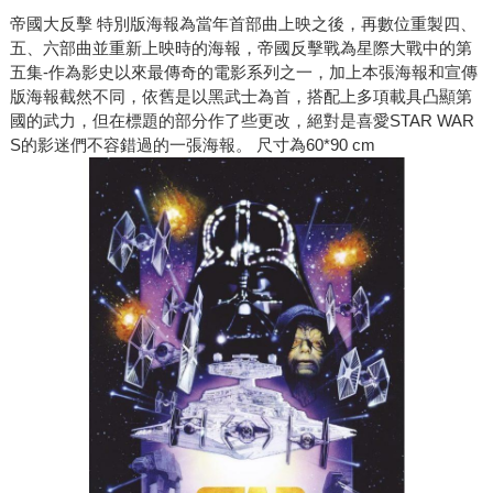
帝國大反擊 特別版海報為當年首部曲上映之後，再數位重製四、
五、六部曲並重新上映時的海報，帝國反擊戰為星際大戰中的第
五集-作為影史以來最傳奇的電影系列之一，加上本張海報和宣傳
版海報截然不同，依舊是以黑武士為首，搭配上多項載具凸顯第
國的武力，但在標題的部分作了些更改，絕對是喜愛STAR WAR
S的影迷們不容錯過的一張海報。 尺寸為60*90 cm