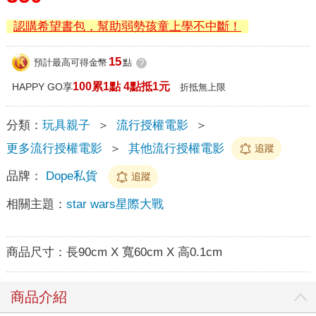
認購希望書包，幫助弱勢孩童上學不中斷！
15
預計最高可得金幣
點
?
100累1點 4點抵1元
HAPPY GO享
折抵無上限
分類：
玩具親子
＞
流行授權電影
＞
更多流行授權電影
＞
其他流行授權電影
追蹤
品牌：
Dope私貨
追蹤
相關主題：
star wars星際大戰
商品尺寸：
長90cm X 寬60cm X 高0.1cm
商品介紹