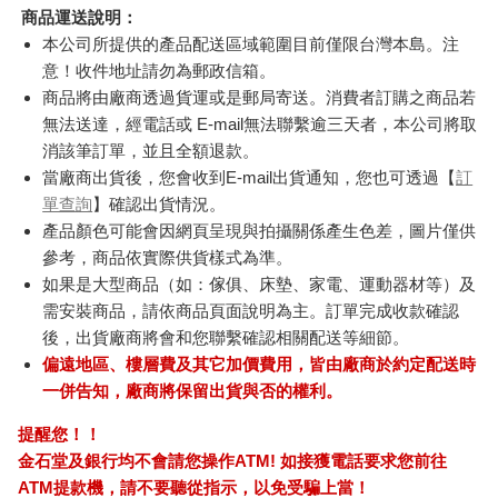
商品運送說明：
本公司所提供的產品配送區域範圍目前僅限台灣本島。注
意！收件地址請勿為郵政信箱。
商品將由廠商透過貨運或是郵局寄送。消費者訂購之商品若
無法送達，經電話或 E-mail無法聯繫逾三天者，本公司將取
消該筆訂單，並且全額退款。
當廠商出貨後，您會收到E-mail出貨通知，您也可透過【
訂
單查詢
】確認出貨情況。
產品顏色可能會因網頁呈現與拍攝關係產生色差，圖片僅供
參考，商品依實際供貨樣式為準。
如果是大型商品（如：傢俱、床墊、家電、運動器材等）及
需安裝商品，請依商品頁面說明為主。訂單完成收款確認
後，出貨廠商將會和您聯繫確認相關配送等細節。
偏遠地區、樓層費及其它加價費用，皆由廠商於約定配送時
一併告知，廠商將保留出貨與否的權利。
提醒您！！
金石堂及銀行均不會請您操作ATM! 如接獲電話要求您前往
ATM提款機，請不要聽從指示，以免受騙上當！