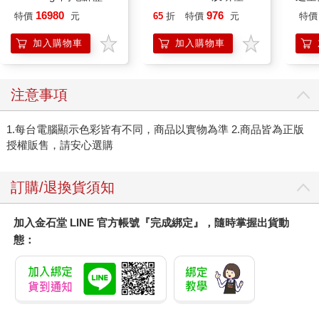
VA Hi-SPEC UNITED
金緻7重玻尿酸高效保
樂部 
16980
976
特價
元
65
折
特價
元
特價
阿斯拉 G.S.X RS
濕潤澤特濃精華乳液
Pa
SIREN 黑色限定
140ml/金瓶(Premium
組
加入購物車
加入購物車
臉部肌膚護理乳霜,素
顏保養乾肌水凝乳)
注意事項
1.每台電腦顯示色彩皆有不同，商品以實物為準 2.商品皆為正版
授權販售，請安心選購
訂購/退換貨須知
加入金石堂 LINE 官方帳號『完成綁定』，隨時掌握出貨動
態：