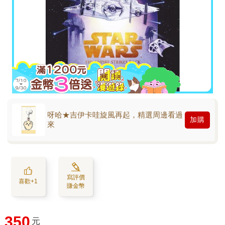
呀哈★吉伊卡哇旋風再起，精選周邊看過
加購
來
寫評價
喜歡+1
賺金幣
350
元