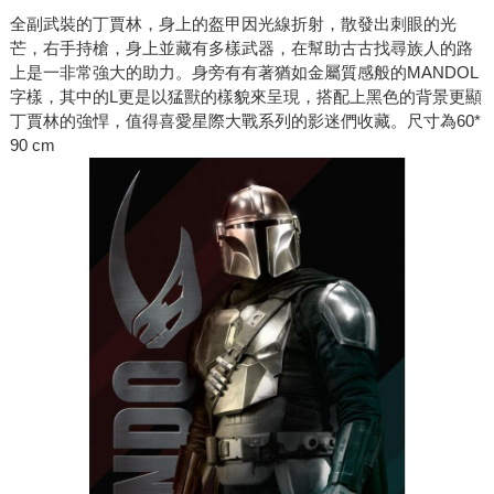
全副武裝的丁賈林，身上的盔甲因光線折射，散發出刺眼的光
芒，右手持槍，身上並藏有多樣武器，在幫助古古找尋族人的路
上是一非常強大的助力。身旁有有著猶如金屬質感般的MANDOL
字樣，其中的L更是以猛獸的樣貌來呈現，搭配上黑色的背景更顯
丁賈林的強悍，值得喜愛星際大戰系列的影迷們收藏。尺寸為60*
90 cm