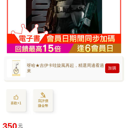
呀哈★吉伊卡哇旋風再起，精選周邊看過
加購
來
寫評價
喜歡+1
賺金幣
350
元