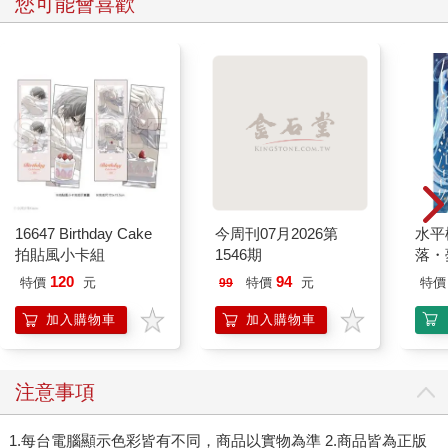
您可能會喜歡
16647 Birthday Cake
今周刊07月2026第
水平
拍貼風小卡組
1546期
落・
120
94
特價
元
特價
元
特價
99
加入購物車
加入購物車
注意事項
1.每台電腦顯示色彩皆有不同，商品以實物為準 2.商品皆為正版