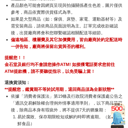
產品顏色可能會因網頁呈現與拍攝關係產生色差，圖片僅供
參考，商品依實際供貨樣式為準。
如果是大型商品（如：傢俱、床墊、家電、運動器材等）及
需安裝商品，請依商品頁面說明為主。訂單完成收款確認
後，出貨廠商將會和您聯繫確認相關配送等細節。
偏遠地區、樓層費及其它加價費用，皆由廠商於約定配送時
一併告知，廠商將保留出貨與否的權利。
提醒您！！
金石堂及銀行均不會請您操作ATM! 如接獲電話要求您前往
ATM提款機，請不要聽從指示，以免受騙上當！
退換貨須知：
**提醒您，鑑賞期不等於試用期，退回商品須為全新狀態**
依據「消費者保護法」第19條及行政院消費者保護處公告之
「通訊交易解除權合理例外情事適用準則」，以下商品購買
後，除商品本身有瑕疵外，將不提供7天的猶豫期：
易於腐敗、保存期限較短或解約時即將逾期。（如：生
鮮食品）