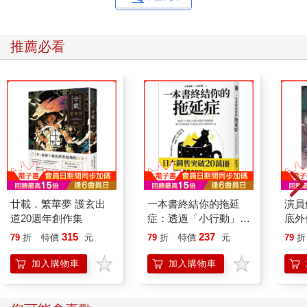
推薦必看
廿載．繁華夢 護玄出
一本書終結你的拖延
演員
道20週年創作集
症：透過「小行動」打
底外
開大腦的行動開關，懶
315
237
79
折
特價
元
79
折
特價
元
79
折
人也能變身「行動派」
的37個科學方法
加入購物車
加入購物車