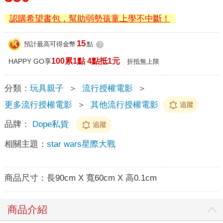
認購希望書包，幫助弱勢孩童上學不中斷！
15
預計最高可得金幣
點
?
100累1點 4點抵1元
HAPPY GO享
折抵無上限
分類：
玩具親子
＞
流行授權電影
＞
更多流行授權電影
＞
其他流行授權電影
追蹤
品牌：
Dope私貨
追蹤
相關主題：
star wars星際大戰
商品尺寸：
長90cm X 寬60cm X 高0.1cm
商品介紹