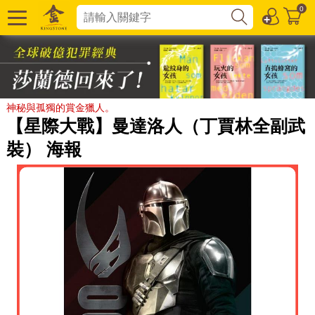
0
神秘與孤獨的賞金獵人。
【星際大戰】曼達洛人（丁賈林全副武
裝） 海報