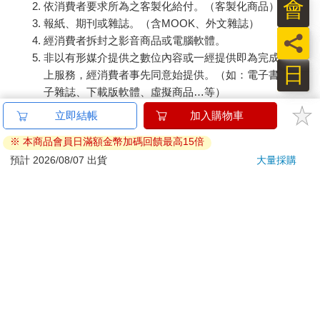
會
依消費者要求所為之客製化給付。（客製化商品）
報紙、期刊或雜誌。（含MOOK、外文雜誌）
員
經消費者拆封之影音商品或電腦軟體。
非以有形媒介提供之數位內容或一經提供即為完成之線
日
上服務，經消費者事先同意始提供。（如：電子書、電
子雜誌、下載版軟體、虛擬商品…等）
已拆封之個人衛生用品。（如：內衣褲、刮鬍刀、除毛
刀…等）
若非上列種類商品，均享有到貨7天的猶豫期（含例假
日）。
辦理退換貨時，商品（組合商品恕無法接受單獨退貨）必須
是您收到商品時的原始狀態（包含商品本體、配件、贈品、
保證書、所有附隨資料文件及原廠內外包裝…等），請勿直
接使用原廠包裝寄送，或於原廠包裝上黏貼紙張或書寫文
字。
退回商品若無法回復原狀，將請您負擔回復原狀所需費用，
嚴重時將影響您的退貨權益。