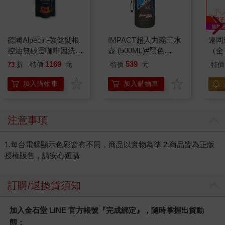
德國Alpecin-強健髮根
IMPACT超人力霸王水
連同
控油無矽靈咖啡因洗髮
壺 (500ML)#黑色
（全
凝露375ml/瓶-C1強健
IMUTB01BK
1169
539
73
折
特價
元
特價
元
特價
髮根(護髮洗髮精/男士
調理頭皮洗髮液/0矽靈
加入購物車
加入購物車
滋潤洗頭髮水/一般髮
質適用)
注意事項
1.每台電腦顯示色彩皆有不同，商品以實物為準 2.商品皆為正版
授權販售，請安心選購
訂購/退換貨須知
加入金石堂 LINE 官方帳號『完成綁定』，隨時掌握出貨動
態：