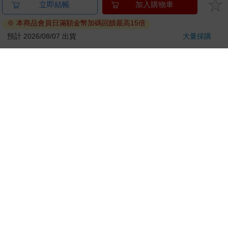
立即結帳
加入購物車
刀…等）
※ 本商品會員日滿額金幣加碼回饋最高15倍
若非上列種類商品，均享有到貨7天的猶豫期（含例假
日）。
預計 2026/08/07 出貨
大量採購
辦理退換貨時，商品（組合商品恕無法接受單獨退貨）必須
是您收到商品時的原始狀態（包含商品本體、配件、贈品、
保證書、所有附隨資料文件及原廠內外包裝…等），請勿直
接使用原廠包裝寄送，或於原廠包裝上黏貼紙張或書寫文
字。
退回商品若無法回復原狀，將請您負擔回復原狀所需費用，
嚴重時將影響您的退貨權益。