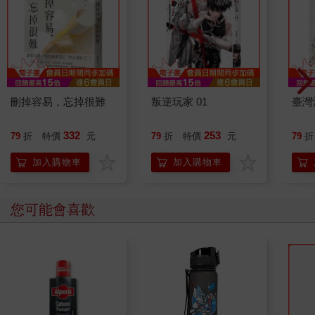
刪掉容易，忘掉很難
叛逆玩家 01
臺灣
332
253
79
折
特價
元
79
折
特價
元
79
折
加入購物車
加入購物車
您可能會喜歡