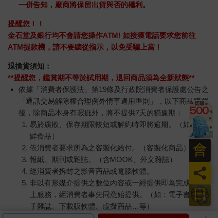
一併告知，廠商將保留出貨與否的權利。
提醒您！！
金石堂及銀行均不會請您操作ATM! 如接獲電話要求您前往
ATM提款機，請不要聽從指示，以免受騙上當！
退換貨須知：
**提醒您，鑑賞期不等於試用期，退回商品須為全新狀態**
依據「消費者保護法」第19條及行政院消費者保護處公告之
「通訊交易解除權合理例外情事適用準則」，以下商品購買
後，除商品本身有瑕疵外，將不提供7天的猶豫期：
易於腐敗、保存期限較短或解約時即將逾期。（如：生
鮮食品）
會
依消費者要求所為之客製化給付。（客製化商品）
報紙、期刊或雜誌。（含MOOK、外文雜誌）
員
經消費者拆封之影音商品或電腦軟體。
非以有形媒介提供之數位內容或一經提供即為完成之線
日
上服務，經消費者事先同意始提供。（如：電子書、電
子雜誌、下載版軟體、虛擬商品…等）
已拆封之個人衛生用品。（如：內衣褲、刮鬍刀、除毛