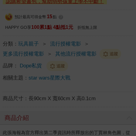
認購希望書包，幫助弱勢孩童上學不中斷！
15
預計最高可得金幣
點
?
100累1點 4點抵1元
HAPPY GO享
折抵無上限
分類：
玩具親子
＞
流行授權電影
＞
更多流行授權電影
＞
其他流行授權電影
追蹤
品牌：
Dope私貨
追蹤
相關主題：
star wars星際大戰
商品尺寸：
長90cm X 寬60cm X 高0.1cm
商品介紹
此張海報為官方釋出第二季資訊時所釋放出的丁賈林角色圖，從