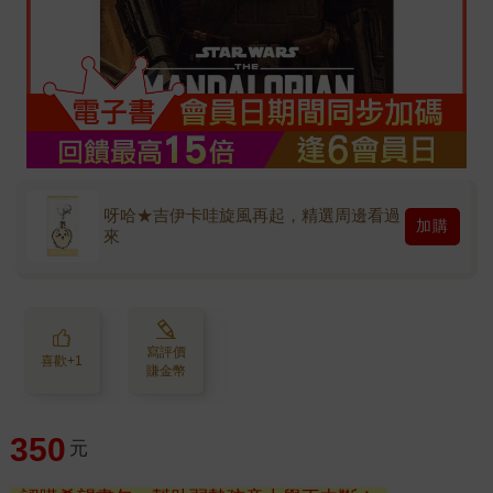
呀哈★吉伊卡哇旋風再起，精選周邊看過
加購
來
寫評價
喜歡+1
賺金幣
350
元