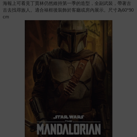
海報上可看見丁賈林仍然維持第一季的造型，全副武裝，帶著古
古去找尋族人。適合裱框後裝飾於客廳或房內展示。尺寸為60*90
cm