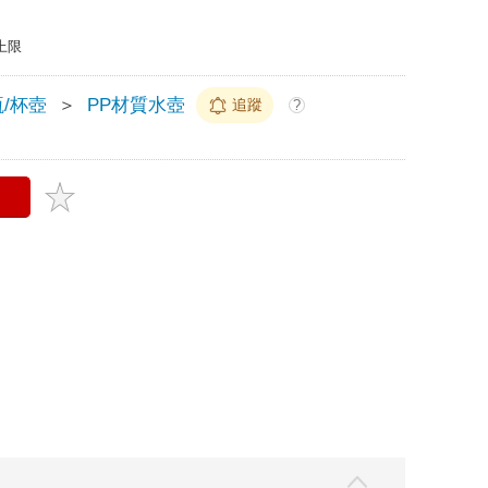
上限
/杯壺
＞
PP材質水壺
追蹤
?