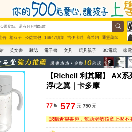
圭吾
楊双子
公益書包
16647續集
吉伊卡哇
高希均
通靈藥師
路邊攤新作
馬斯克
玩具總動員5
超慢跑
館
英文書
雜誌
電子書
文具
玩具親子
3C電玩
家
【Richell 利其爾】 AX
浮/之翼｜卡多摩
577
77
折
元
750
元
認購希望書包，幫助弱勢孩童上學不