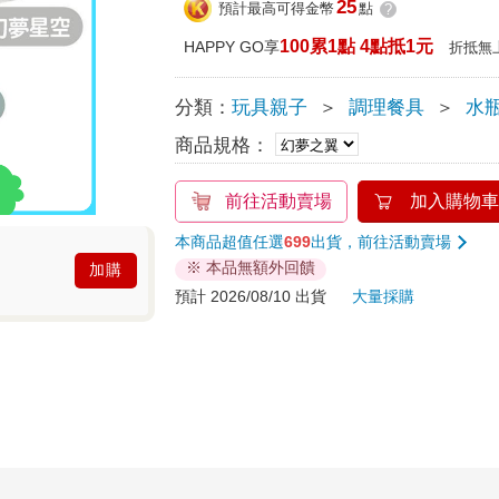
25
預計最高可得金幣
點
?
100累1點 4點抵1元
HAPPY GO享
折抵無
分類：
玩具親子
＞
調理餐具
＞
水瓶
商品規格：
前往活動賣場
加入購物車
本商品超值任選
699
出貨，前往活動賣場
※ 本品無額外回饋
加購
預計 2026/08/10 出貨
大量採購