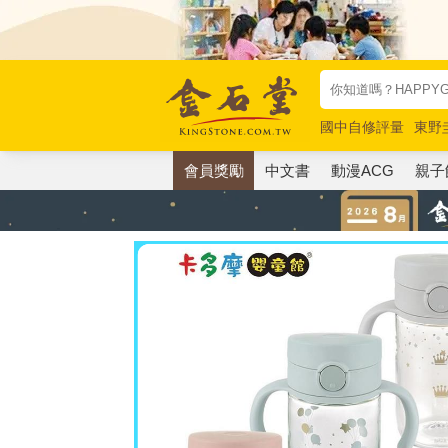
國中自修評量
東野
唯紅花綻放
奧德賽
會員獎勵
中文書
動漫ACG
親子