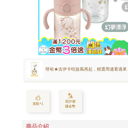
呀哈★吉伊卡哇旋風再起，精選周邊看過來
寫評價
喜歡+1
賺金幣
商品介紹