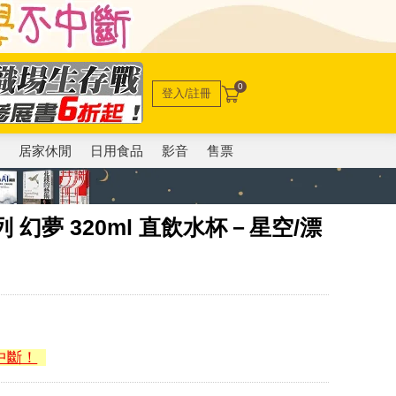
0
登入/註冊
電
居家休閒
日用食品
影音
售票
系列 幻夢 320ml 直飲水杯－星空/漂
中斷！