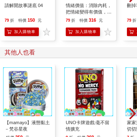
請解開故事謎底 04
情緒價值：消除內耗，
刪掉
把情緒變得有價值，跟
誰都能自在相處
150
316
79
折
特價
元
79
折
特價
元
79
折
加入購物車
加入購物車
其他人也看
【mamayo】液態黏土
UNO卡牌遊戲:毫不留
家家
－梵谷星夜
情擴充
切切