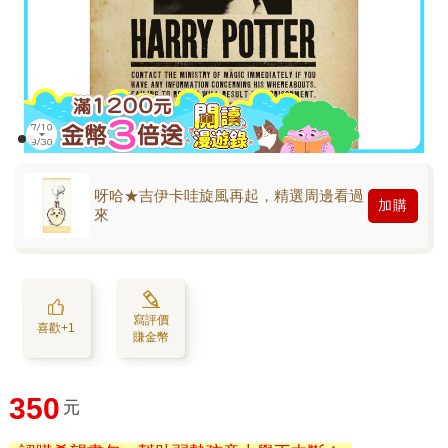
呀哈★吉伊卡哇旋風再起，精選周邊看過
加購
來
寫評價
喜歡+1
賺金幣
350
元