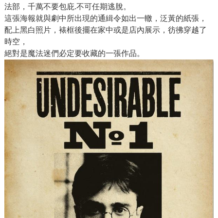
法部，千萬不要包庇.不可任期逃脫。
這張海報就與劇中所出現的通緝令如出一轍，泛黃的紙張，
配上黑白照片，裱框後擺在家中或是店內展示，彷彿穿越了
時空，
絕對是魔法迷們必定要收藏的一張作品。