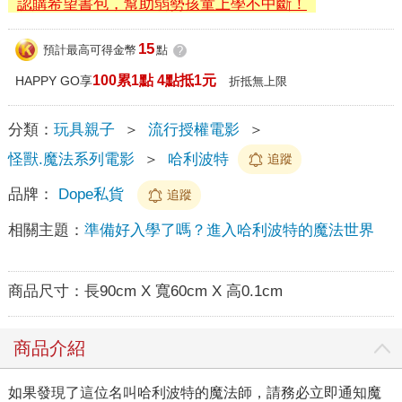
認購希望書包，幫助弱勢孩童上學不中斷！
15
預計最高可得金幣
點
?
100累1點 4點抵1元
HAPPY GO享
折抵無上限
分類：
玩具親子
＞
流行授權電影
＞
怪獸.魔法系列電影
＞
哈利波特
追蹤
品牌：
Dope私貨
追蹤
相關主題：
準備好入學了嗎？進入哈利波特的魔法世界
商品尺寸：
長90cm X 寬60cm X 高0.1cm
商品介紹
如果發現了這位名叫哈利波特的魔法師，請務必立即通知魔