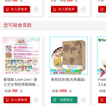
350
269
特價
元
9
折
特價
元
7
折
加入購物車
加入購物車
您可能會喜歡
劇場版 Love Live！蓮
驀然回首(藍光典藏版)
Foo
之空女學院學園偶像俱
2入
樂部 Bloom Garden
350
1550
特價
元
特價
元
特價
Party單人套票
加入購物車
預購限定