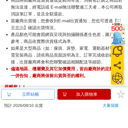
商品將由廠商透過貨運或是郵局寄送。消費者訂購之商品若
無法送達，經電話或 E-mail無法聯繫逾三天者，本公司將取
消該筆訂單，並且全額退款。
當廠商出貨後，您會收到E-mail出貨通知，您也可透過【
訂
單查詢
】確認出貨情況。
產品顏色可能會因網頁呈現與拍攝關係產生色差，圖片僅供
參考，商品依實際供貨樣式為準。
如果是大型商品（如：傢俱、床墊、家電、運動器材等）及
需安裝商品，請依商品頁面說明為主。訂單完成收款確認
後，出貨廠商將會和您聯繫確認相關配送等細節。
偏遠地區、樓層費及其它加價費用，皆由廠商於約定配送時
一併告知，廠商將保留出貨與否的權利。
提醒您！！
金石堂及銀行均不會請您操作ATM! 如接獲電話要求您前往
立即結帳
加入購物車
ATM提款機，請不要聽從指示，以免受騙上當！
預計 2026/08/10 出貨
大量採購
退換貨須知：
**提醒您，鑑賞期不等於試用期，退回商品須為全新狀態**
依據「消費者保護法」第19條及行政院消費者保護處公告之