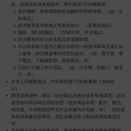
後，除商品本身有瑕疵外，將不提供7天的猶豫期：
易於腐敗、保存期限較短或解約時即將逾期。（如：生
鮮食品）
依消費者要求所為之客製化給付。（客製化商品）
報紙、期刊或雜誌。（含MOOK、外文雜誌）
經消費者拆封之影音商品或電腦軟體。
非以有形媒介提供之數位內容或一經提供即為完成之線
上服務，經消費者事先同意始提供。（如：電子書、電
子雜誌、下載版軟體、虛擬商品…等）
已拆封之個人衛生用品。（如：內衣褲、刮鬍刀、除毛
刀…等）
若非上列種類商品，均享有到貨7天的猶豫期（含例假
日）。
辦理退換貨時，商品（組合商品恕無法接受單獨退貨）必須
是您收到商品時的原始狀態（包含商品本體、配件、贈品、
保證書、所有附隨資料文件及原廠內外包裝…等），請勿直
接使用原廠包裝寄送，或於原廠包裝上黏貼紙張或書寫文
字。
退回商品若無法回復原狀，將請您負擔回復原狀所需費用，