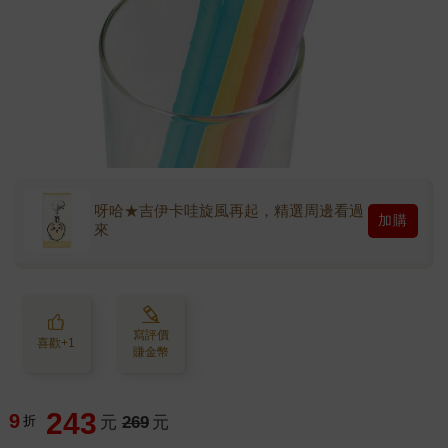
呀哈★吉伊卡哇旋風再起，精選周邊看過
加購
來
寫評價
喜歡+1
賺金幣
243
9
折
元
269
元