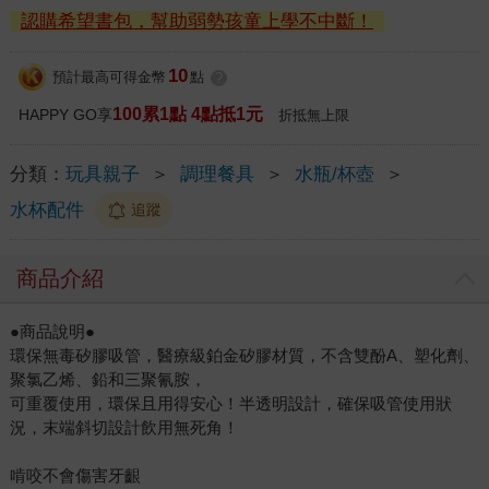
認購希望書包，幫助弱勢孩童上學不中斷！
10
預計最高可得金幣
點
?
100累1點 4點抵1元
HAPPY GO享
折抵無上限
分類：
玩具親子
＞
調理餐具
＞
水瓶/杯壺
＞
水杯配件
追蹤
商品介紹
●商品說明●
環保無毒矽膠吸管，醫療級鉑金矽膠材質，不含雙酚A、塑化劑、
聚氯乙烯、鉛和三聚氰胺，
可重覆使用，環保且用得安心！半透明設計，確保吸管使用狀
況，末端斜切設計飲用無死角！
啃咬不會傷害牙齦