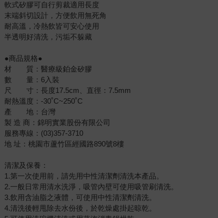
軟式矽膠可自行剪裁適用長度
末端斜切設計，方便飲用無死角
耐高溫，冷熱飲皆可安心使用
半透明好清洗，污垢不躲藏
●商品規格●
材 質：醫療級鉑金矽膠
數 量：6入裝
尺 寸：長度17.5cm、直徑：7.5mm
耐熱溫度：-30˚C~250˚C
產 地：台灣
製 造 商：錦明實業股份有限公司
服務專線：(03)357-3710
地 址：桃園市蘆竹區經國路890號8樓
清潔及保養：
1.第一次使用前，請先用中性清潔劑清洗本產品。
2.一般日常用清水洗淨，吸管內壁可使用吸管刷清洗。
3.飲用含油脂之液體，可使用中性清潔劑清洗。
4.清洗後輕甩除去水份後，於乾燥處掛起晾乾。