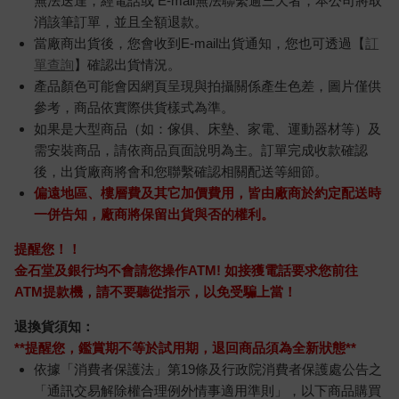
無法送達，經電話或 E-mail無法聯繫逾三天者，本公司將取
消該筆訂單，並且全額退款。
當廠商出貨後，您會收到E-mail出貨通知，您也可透過【
訂
單查詢
】確認出貨情況。
產品顏色可能會因網頁呈現與拍攝關係產生色差，圖片僅供
參考，商品依實際供貨樣式為準。
如果是大型商品（如：傢俱、床墊、家電、運動器材等）及
需安裝商品，請依商品頁面說明為主。訂單完成收款確認
後，出貨廠商將會和您聯繫確認相關配送等細節。
偏遠地區、樓層費及其它加價費用，皆由廠商於約定配送時
一併告知，廠商將保留出貨與否的權利。
提醒您！！
金石堂及銀行均不會請您操作ATM! 如接獲電話要求您前往
ATM提款機，請不要聽從指示，以免受騙上當！
退換貨須知：
**提醒您，鑑賞期不等於試用期，退回商品須為全新狀態**
依據「消費者保護法」第19條及行政院消費者保護處公告之
「通訊交易解除權合理例外情事適用準則」，以下商品購買