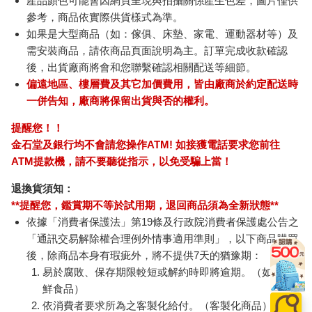
產品顏色可能會因網頁呈現與拍攝關係產生色差，圖片僅供
參考，商品依實際供貨樣式為準。
如果是大型商品（如：傢俱、床墊、家電、運動器材等）及
需安裝商品，請依商品頁面說明為主。訂單完成收款確認
後，出貨廠商將會和您聯繫確認相關配送等細節。
偏遠地區、樓層費及其它加價費用，皆由廠商於約定配送時
一併告知，廠商將保留出貨與否的權利。
提醒您！！
金石堂及銀行均不會請您操作ATM! 如接獲電話要求您前往
ATM提款機，請不要聽從指示，以免受騙上當！
退換貨須知：
**提醒您，鑑賞期不等於試用期，退回商品須為全新狀態**
依據「消費者保護法」第19條及行政院消費者保護處公告之
「通訊交易解除權合理例外情事適用準則」，以下商品購買
後，除商品本身有瑕疵外，將不提供7天的猶豫期：
易於腐敗、保存期限較短或解約時即將逾期。（如：生
鮮食品）
依消費者要求所為之客製化給付。（客製化商品）