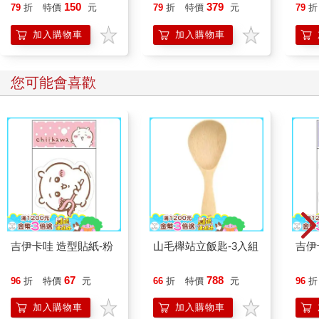
就告訴我這些事
喵》
150
379
79
折
特價
元
79
折
特價
元
79
折
【首
加入購物車
加入購物車
您可能會喜歡
吉伊卡哇 造型貼紙-粉
山毛櫸站立飯匙-3入組
吉伊
67
788
96
折
特價
元
66
折
特價
元
96
折
加入購物車
加入購物車