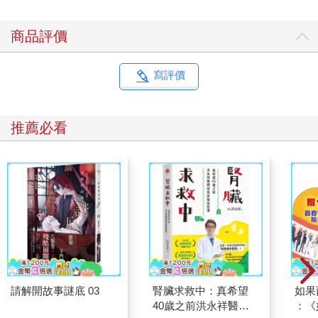
商品評價
寫評價
推薦必看
請解開故事謎底 03
腎臟求救中：真希望
如果
40歲之前洪永祥醫師
：《