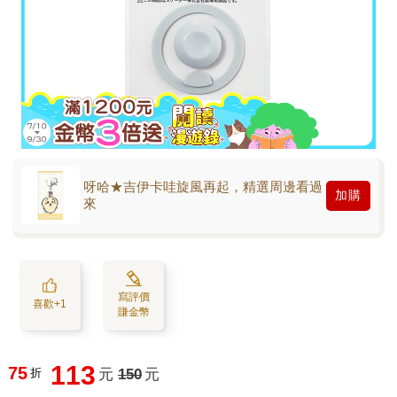
呀哈★吉伊卡哇旋風再起，精選周邊看過
加購
來
寫評價
喜歡+1
賺金幣
113
75
折
元
150
元