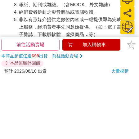
報紙、期刊或雜誌。（含MOOK、外文雜誌）
經消費者拆封之影音商品或電腦軟體。
非以有形媒介提供之數位內容或一經提供即為完成之線
上服務，經消費者事先同意始提供。（如：電子書、電
子雜誌、下載版軟體、虛擬商品…等）
已拆封之個人衛生用品。（如：內衣褲、刮鬍刀、除毛
前往活動賣場
加入購物車
刀…等）
本商品超值任選
699
出貨，前往活動賣場
若非上列種類商品，均享有到貨7天的猶豫期（含例假
※ 本品無額外回饋
日）。
預計 2026/08/10 出貨
大量採購
辦理退換貨時，商品（組合商品恕無法接受單獨退貨）必須
是您收到商品時的原始狀態（包含商品本體、配件、贈品、
保證書、所有附隨資料文件及原廠內外包裝…等），請勿直
接使用原廠包裝寄送，或於原廠包裝上黏貼紙張或書寫文
字。
退回商品若無法回復原狀，將請您負擔回復原狀所需費用，
嚴重時將影響您的退貨權益。