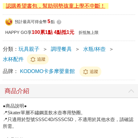
認購希望書包，幫助弱勢孩童上學不中斷！
5
預計最高可得金幣
點
?
100累1點 4點抵1元
HAPPY GO享
折抵無上限
分類：
玩具親子
＞
調理餐具
＞
水瓶/杯壺
＞
水杯配件
追蹤
品牌：
KODOMO卡多摩嬰童館
追蹤
商品介紹
●商品說明●
📍Skater單層不鏽鋼直飲水壺專用墊圈。
📍只適用於型號SSSC4D/SSSC5D，不適用於其他水壺，請確認
所需。